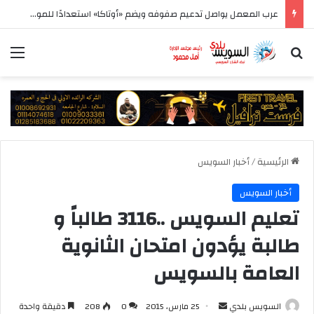
عرب المعمل يواصل تدعيم صفوفه ويضم «أوتاكا» استعدادًا للموسم الجديد
بحث عن
الق
الرئيسية
/
أخبار السويس
أخبار السويس
تعليم السويس ..3116 طالباً و
طالبة يؤدون امتحان الثانوية
العامة بالسويس
أرسل
السويس بلدي
25 مارس، 2015
0
208
دقيقة واحدة