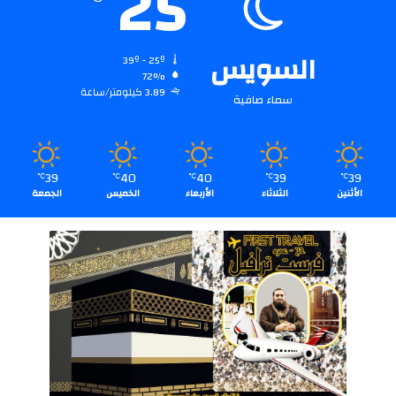
25
السويس
39º - 25º
72%
3.89 كيلومتر/ساعة
سماء صافية
39
40
40
39
39
℃
℃
℃
℃
℃
الأثنين
الثلاثاء
الأربعاء
الخميس
الجمعة