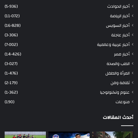
أخبار الحوادث
(5٬936)
أخبار الرياضة
(11٬072)
أخبار السويس
(16٬828)
أخبار عاجلة
(3٬306)
أخبار عربية وعالمية
(7٬002)
أخبار مصر
(14٬426)
الطب والصحة
(3٬027)
المرأة والطفل
(1٬476)
ثقافة وفن
(2٬179)
علوم وتكنولوجيا
(1٬362)
منوعات
(190)
أحدث المقالات