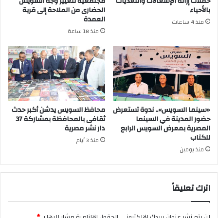
حملات إزالة الإشغالات والتعديات
مجتمعية لتغيير وجه السويس
بالأحياء
الحضارى من الملاحة إلى قرية
العمدة
منذ 4 ساعات
منذ 18 ساعة
«سينما السويس».. ندوة تستعرض
محافظ السويس يدشن أكبر حدث
حضور المدينة في السينما
ثقافى بالمحافظة بمشاركة 37
المصرية بمعرض السويس الرابع
دار نشر مصرية
للكتاب
منذ 3 أيام
منذ يومين
اترك تعليقاً
لن يتم نشر عنوان بريدك الإلكتروني.
الحقول الإلزامية مشار إليها بـ
*