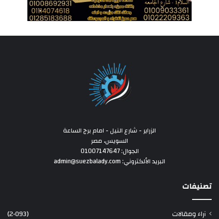
الزراير - شارع النيل - امام برج الساعة
السويس، مصر
الجوال: 01007147647
البريد الألكتروني: admin@suezbalady.com
تصنيفات
آراء ومقالات
(2٬093)