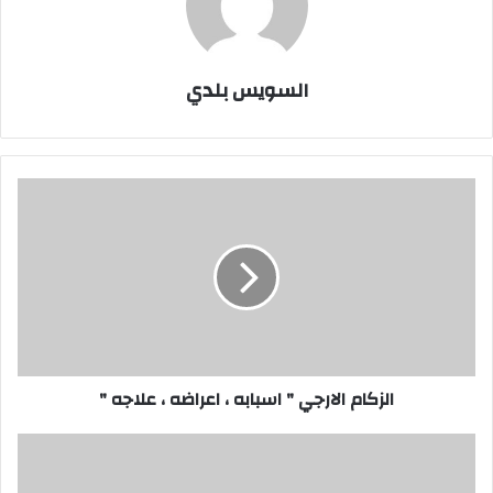
السويس بلدي
الزكام
الارجي
"
اسبابه
،
اعراضه
،
علاجه
"
الزكام الارجي " اسبابه ، اعراضه ، علاجه "
تعليم
السويس
..3116