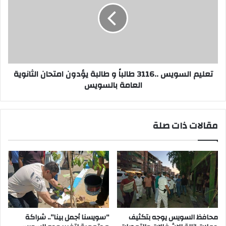
طالباً
و
طالبة
يؤدون
امتحان
الثانوية
العامة
تعليم السويس ..3116 طالباً و طالبة يؤدون امتحان الثانوية
بالسويس
العامة بالسويس
مقالات ذات صلة
محافظ السويس يوجه بتكثيف
“سويسنا أجمل بينا”.. شراكة