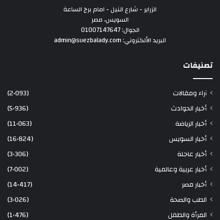
الزراير - شارع النيل - امام برج الساعة
السويس، مصر
الجوال: 01007147647
البريد الألكتروني: admin@suezbalady.com
تصنيفات
آراء ومقالات
(2٬093)
أخبار الحوادث
(5٬936)
أخبار الرياضة
(11٬063)
أخبار السويس
(16٬824)
أخبار عاجلة
(3٬306)
أخبار عربية وعالمية
(7٬002)
أخبار مصر
(14٬417)
الطب والصحة
(3٬026)
المرأة والطفل
(1٬476)