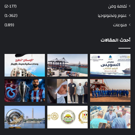
ثقافة وفن
(2٬177)
علوم وتكنولوجيا
(1٬362)
منوعات
(189)
أحدث المقالات