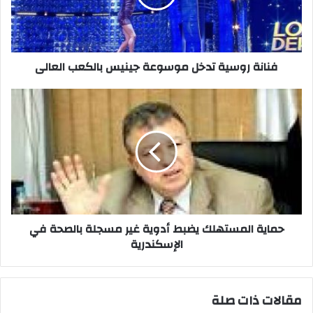
بالكعب
العالى
فنانة روسية تدخل موسوعة جينيس بالكعب العالى
حماية
المستهلك
يضبط
أدوية
غير
مسجلة
بالصحة
في
الإسكندرية
حماية المستهلك يضبط أدوية غير مسجلة بالصحة في
الإسكندرية
مقالات ذات صلة