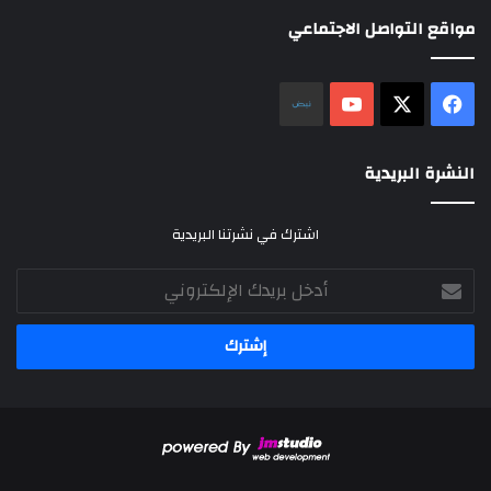
مواقع التواصل الاجتماعي
‫X
فيسبوك
‫YouTube
نلض
النشرة البريدية
اشترك في نشرتنا البريدية
أدخل
بريدك
الإلكتروني