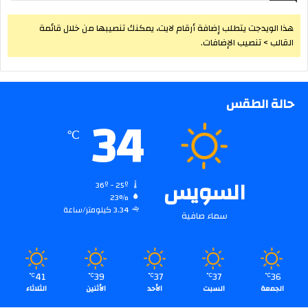
هذا الويدجت يتطلب إضافة أرقام لايت، يمكنك تنصيبها من خلال قائمة
القالب > تنصيب الإضافات.
حالة الطقس
34
℃
السويس
36º - 25º
23%
3.34 كيلومتر/ساعة
سماء صافية
41
39
37
37
36
℃
℃
℃
℃
℃
الجمعة
السبت
الأحد
الأثنين
الثلاثاء