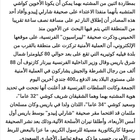
بمطاردة اثنين من المشتبه بهما يمكن أن يكونا الأخوين كواشي
المتشبه بأنهما منفذا الاعتداء على صحيفة شارلي إيبدو.وأفاد أحد
هذه المصادر أن إطلاق النار تم على مسافة نصف ساعة تقريبا
من المنطقة التي يتم فيها البحث عن الأخوين منذ
الخميس.وذكرت صحيفة “ليبراسيون” الفرنسية، على موقعها
الإلكتروني، أن العملية الأمنية تركزت على منطقة بالقرب من
بلدة فيليه كوتيريه التي تقع على بعد حوالي 80 كيلومترا شمال
شرق باريس.وقال وزير الداخلية الفرنسية بيرنار كازنوف أن 88
ألف من رجال الشرطة والجيش يشاركون في العملية الأمنية
على مستوى البلاد بعد الدفع بـ400 جندي آخرين اليوم
الجمعة.وكانت السلطات الفرنسية قد أعلنت أنها نجحت في تحديد
هوية المشتبه بهما وهما الشقيقان شريف كوشي “32 عاما”،
وسعيد كوشي “34 عاما”، اللذان ولدا في باريس.وكان مسلحان
ملثمان قد اقتحما مقر صحيفة “شارلي إبيدو” بوسط باريس أول
أمس الأربعاء، وأطلقا نيران الأسلحة الآلية،وذلك بعد نشر الصحيفة
رسومًا كاريكاتورية مسيئة للرسول الكريم، ما عزا بالبعض للربط
بين الأمرين حسب ما ذكر موقع تواصل الأخبارى السعودى.