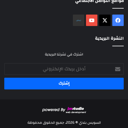
مواقع التواصل الاجتماعي
‫X
فيسبوك
‫YouTube
نلض
النشرة البريدية
اشترك في نشرتنا البريدية
أدخل
بريدك
الإلكتروني
السويس بلدي © 2026، جميع الحقوق محفوظة