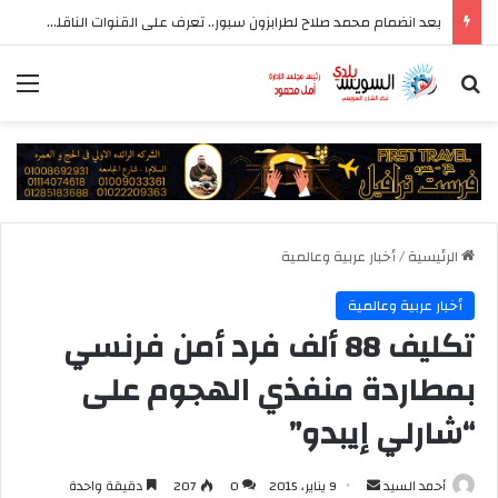
بعد انضمام محمد صلاح لطرابزون سبور.. تعرف على القنوات الناقلة للدوري التركي
بحث عن
الق
الرئيسية
/
أخبار عربية وعالمية
أخبار عربية وعالمية
تكليف 88 ألف فرد أمن فرنسي
بمطاردة منفذي الهجوم على
“شارلي إيبدو”
أرسل
أحمد السيد
9 يناير، 2015
0
207
دقيقة واحدة