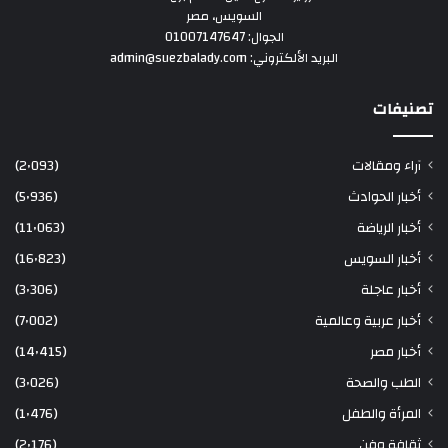
السويس، مصر
الجوال: 01007147647
البريد الألكتروني: admin@suezbalady.com
تصنيفات
آراء ومقالات
(2٬093)
أخبار الحوادث
(5٬936)
أخبار الرياضة
(11٬063)
أخبار السويس
(16٬823)
أخبار عاجلة
(3٬306)
أخبار عربية وعالمية
(7٬002)
أخبار مصر
(14٬415)
الطب والصحة
(3٬026)
المرأة والطفل
(1٬476)
ثقافة وفن
(2٬176)