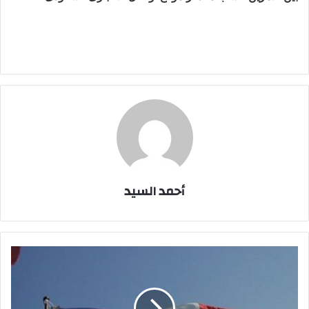
أحمد السيد
تكليف
88
ألف
فرد