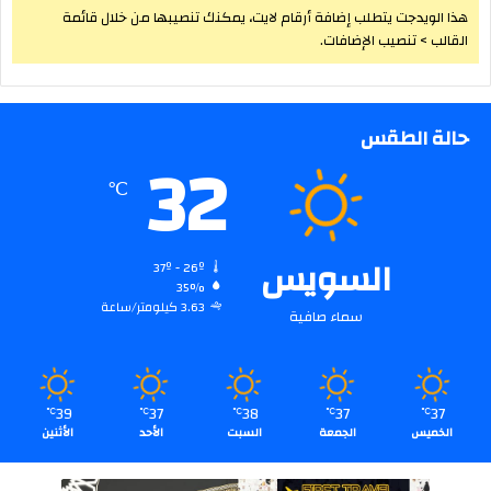
هذا الويدجت يتطلب إضافة أرقام لايت، يمكنك تنصيبها من خلال قائمة
القالب > تنصيب الإضافات.
حالة الطقس
32
℃
السويس
37º - 26º
35%
3.63 كيلومتر/ساعة
سماء صافية
39
37
38
37
37
℃
℃
℃
℃
℃
الخميس
الجمعة
السبت
الأحد
الأثنين