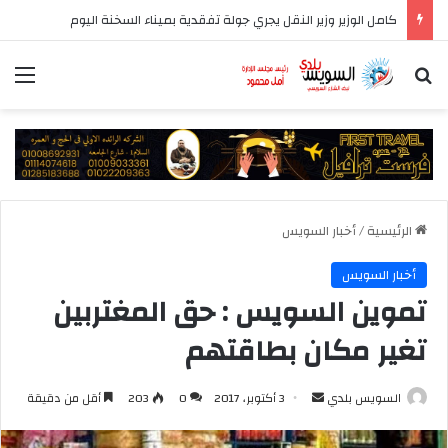
المركز الإعلامي لمجلس الوزراء يستعرض تفاصيل طرح وزارة الإسكان وحدات سكنية بنظام الإيجار
بحث عن
الق
الرئيسية
/
أخبار السويس
أخبار السويس
تموين السويس : حق المغتربين
تغير مكان بطاقتهم
أرسل
السويس بلدي
3 أكتوبر، 2017
0
203
أقل من دقيقة
بريدا
إلكترونيا