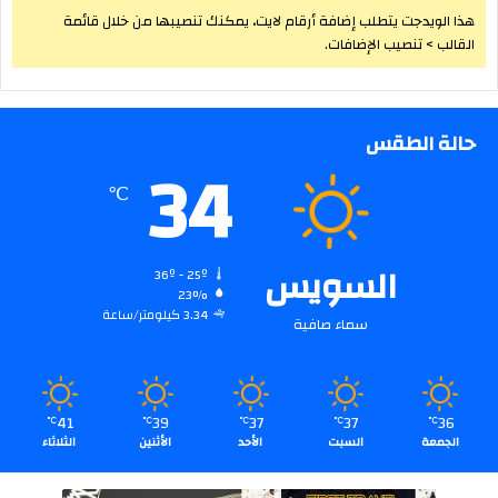
هذا الويدجت يتطلب إضافة أرقام لايت، يمكنك تنصيبها من خلال قائمة
القالب > تنصيب الإضافات.
حالة الطقس
34
℃
السويس
36º - 25º
23%
3.34 كيلومتر/ساعة
سماء صافية
41
39
37
37
36
℃
℃
℃
℃
℃
الجمعة
السبت
الأحد
الأثنين
الثلاثاء