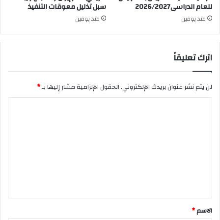
للعام الدراسى2026/2027
سبل تذليل معوقات التنفيذ
منذ يومين
منذ يومين
اترك تعليقاً
لن يتم نشر عنوان بريدك الإلكتروني.
الحقول الإلزامية مشار إليها بـ
*
ا
ل
ت
ع
ل
ي
ق
*
الاسم
*