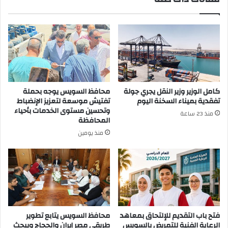
كامل الوزير وزير النقل يجري جولة
محافظ السويس يوجه بحملة
تفقدية بميناء السخنة اليوم
تفتيش موسعة لتعزيز الإنضباط
وتحسين مستوى الخدمات بأحياء
منذ 23 ساعة
المحافظة
منذ يومين
فتح باب التقديم للإلتحاق بمعاهد
محافظ السويس يتابع تطوير
الرعاية الفنية للتمريض بالسويس
طريقي مصر إيران والحجاج ويبحث