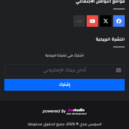
مواقع التواصل الاجتماعي
‫X
فيسبوك
‫YouTube
نلض
النشرة البريدية
اشترك في نشرتنا البريدية
أدخل
بريدك
الإلكتروني
السويس بلدي © 2026، جميع الحقوق محفوظة