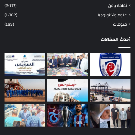
ثقافة وفن
(2٬177)
علوم وتكنولوجيا
(1٬362)
منوعات
(189)
أحدث المقالات