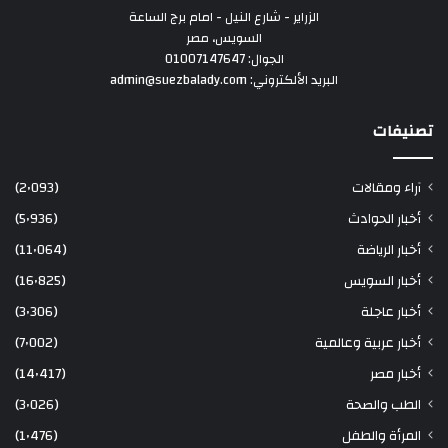
الزراير - شارع النيل - امام برج الساعة
السويس، مصر
الجوال: 01007147647
البريد الألكتروني: admin@suezbalady.com
تصنيفات
آراء ومقالات
(2٬093)
أخبار الحوادث
(5٬936)
أخبار الرياضة
(11٬064)
أخبار السويس
(16٬825)
أخبار عاجلة
(3٬306)
أخبار عربية وعالمية
(7٬002)
أخبار مصر
(14٬417)
الطب والصحة
(3٬026)
المرأة والطفل
(1٬476)