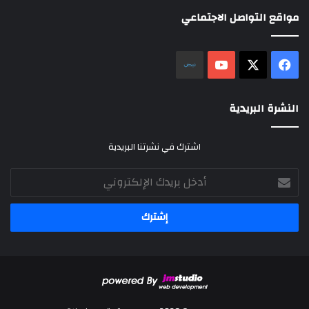
مواقع التواصل الاجتماعي
‫X
فيسبوك
‫YouTube
نلض
النشرة البريدية
اشترك في نشرتنا البريدية
أدخل
بريدك
الإلكتروني