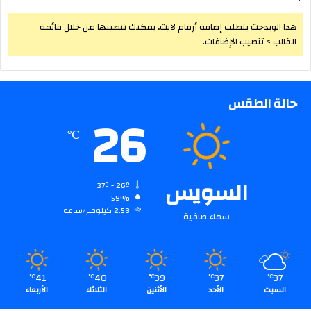
هذا الويدجت يتطلب إضافة أرقام لايت، يمكنك تنصيبها من خلال قائمة
القالب > تنصيب الإضافات.
حالة الطقس
26
℃
السويس
37º - 26º
59%
2.58 كيلومتر/ساعة
سماء صافية
41
40
39
37
37
℃
℃
℃
℃
℃
السبت
الأحد
الأثنين
الثلاثاء
الأربعاء