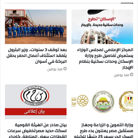
المركز الإعلامي لمجلس الوزراء
بعد توقف 3 سنوات.. وزير البترول
يستعرض تفاصيل طرح وزارة
يتفقد استئناف أعمال الحفر بحقل
الإسكان وحدات سكنية بنظام
البركة في أسوان
الإيجار
منذ يومين
منذ يومين
وزارة التموين و الزراعة وجهاز
بيان صادر عن الهيئة القومية
مستقبل مصر يعلنون بدء طرح
لسكك حديد مصر:تخفيض سرعات
السكر الحر بسعر 25 جنيهًا للكيلو
القطارات ببعض المناطق كإجراء