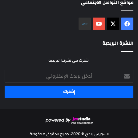
مواقع التواصل الاجتماعي
‫X
فيسبوك
‫YouTube
نلض
النشرة البريدية
اشترك في نشرتنا البريدية
أدخل
بريدك
الإلكتروني
السويس بلدي © 2026، جميع الحقوق محفوظة