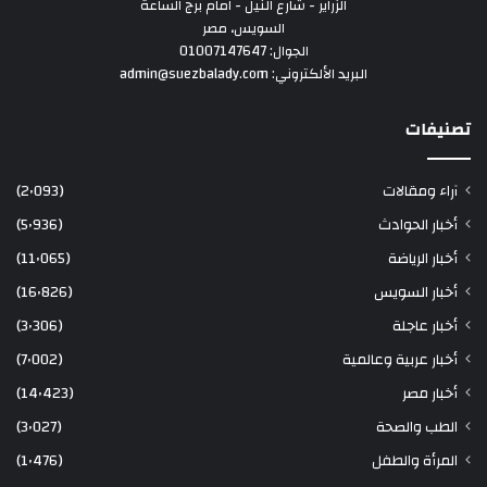
الزراير - شارع النيل - امام برج الساعة
السويس، مصر
الجوال: 01007147647
البريد الألكتروني: admin@suezbalady.com
تصنيفات
آراء ومقالات
(2٬093)
أخبار الحوادث
(5٬936)
أخبار الرياضة
(11٬065)
أخبار السويس
(16٬826)
أخبار عاجلة
(3٬306)
أخبار عربية وعالمية
(7٬002)
أخبار مصر
(14٬423)
الطب والصحة
(3٬027)
المرأة والطفل
(1٬476)