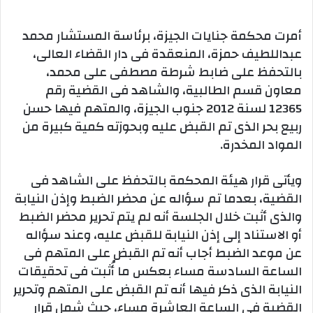
أمرت محكمة جنايات الجيزة، برئاسة المستشار محمد
عبداللطيف حمزة، المنعقدة فى دار القضاء العالى،
بالتحفظ على ضابط شرطة مصطفى على محمد،
معاون قسم الطالبية، والشاهد فى القضية رقم
12365 لسنة 2012 جنوب الجيزة، والمتهم فيها حسن
ربيع بحر الذى تم القبض عليه وبحوزته كمية كبيرة من
المواد المخدرة.
ويأتى قرار هيئة المحكمة بالتحفظ على الشاهد فى
القضية، بعدما تم سؤاله عن محضر الضبط وإذن النيابة
والذى أثبت خلال الجلسة أنه لم يتم تحرير محضر الضبط
أو الاستناد إلى إذن النيابة للقبض عليه، وعند سؤاله
عن موعد الضبط أجاب أنه تم القبض على المتهم فى
الساعة السادسة مساء بعكس ما أُثبت فى تحقيقات
النيابة الذى ذكر فيها أنه تم القبض على المتهم وتحرير
القضية فى الساعة العاشرة مساء، حيث شمل قرار