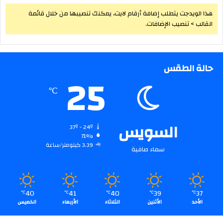
هذا الويدجت يتطلب إضافة أرقام لايت، يمكنك تنصيبها من خلال قائمة
القالب > تنصيب الإضافات.
حالة الطقس
25
℃
السويس
37º - 24º
71%
3.39 كيلومتر/ساعة
سماء صافية
40
41
40
39
37
℃
℃
℃
℃
℃
الأحد
الأثنين
الثلاثاء
الأربعاء
الخميس