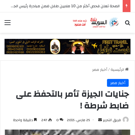
الصحة تعلن فحص أكثر من 10 ملايين طفل ضمن مبادرة رئيس الجمهورية للكشف المبكر وعلاج فقدان السمع لدى حديثي الولادة
بحث عن
الق
الرئيسية
/
أخبار مصر
أخبار مصر
جنايات الجيزة تأمر بالتحفظ على
ضابط شرطة !
أرسل
فريق التحرير
25 مارس، 2015
0
247
دقيقة واحدة
بريدا
إلكترونيا