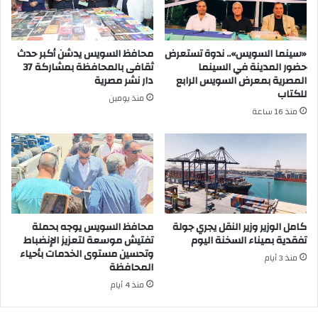
«سينما السويس».. ندوة تستعرض
محافظ السويس يدشن أكبر حدث
حضور المدينة في السينما
ثقافى بالمحافظة بمشاركة 37
المصرية بمعرض السويس الرابع
دار نشر مصرية
للكتاب
منذ يومين
منذ 16 ساعة
كامل الوزير وزير النقل يجري جولة
محافظ السويس يوجه بحملة
تفقدية بميناء السخنة اليوم
تفتيش موسعة لتعزيز الإنضباط
وتحسين مستوى الخدمات بأحياء
منذ 3 أيام
المحافظة
منذ 4 أيام