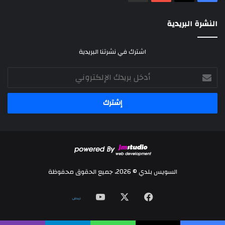
النشرة البريدية
اشترك في نشرتنا البريدية
أدخل
بريدك
الإلكتروني
السويس بلدي © 2026، جميع الحقوق محفوظة
‫X
فيسبوك
‫YouTube
نلض