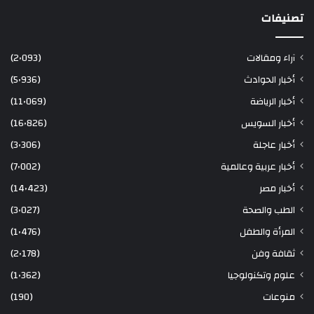
تصنيفات
آراء ومقالات
(2٬093)
أخبار الحوادث
(5٬936)
أخبار الرياضة
(11٬069)
أخبار السويس
(16٬826)
أخبار عاجلة
(3٬306)
أخبار عربية وعالمية
(7٬002)
أخبار مصر
(14٬423)
الطب والصحة
(3٬027)
المرأة والطفل
(1٬476)
ثقافة وفن
(2٬178)
علوم وتكنولوجيا
(1٬362)
منوعات
(190)