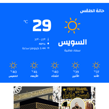
حالة الطقس
29
℃
السويس
37º - 27º
48%
3.44 كيلومتر/ساعة
سماء صافية
40
41
40
39
37
℃
℃
℃
℃
℃
الأحد
الأثنين
الثلاثاء
الأربعاء
الخميس