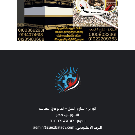
الزراير - شارع النيل - امام برج الساعة
السويس، مصر
الجوال: 01007147647
البريد الألكتروني: admin@suezbalady.com