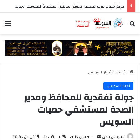
مركز شباب عرب المعمل يخوض وديتين استعدادًا للموسم الجديد
بحث عن
الق
الرئيسية
/
أخبار السويس
أخبار السويس
جولة تفقدية للمحافظ ومدير
الصحة لمستشفي حميات
السويس
أرسل
السويس بلدي
4 يناير، 2015
0
187
أقل من دقيقة