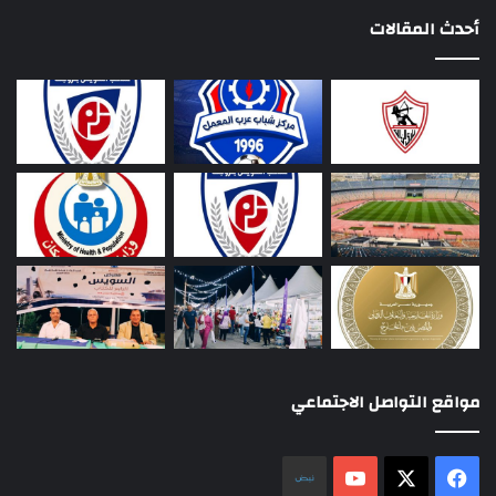
أحدث المقالات
مواقع التواصل الاجتماعي
‫X
فيسبوك
‫YouTube
نلض