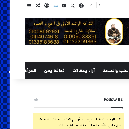
‫X
فيسبوك
‫YouTube
نلض
تسجيل الدخول
مقال عشوائي
إضافة عمود ج
لطب والصحة
آراء ومقالات
ثقافة وفن
المرأة والطفل
Follow Us
هذا الويدجت يتطلب إضافة أرقام لايت، يمكنك تنصيبها
من خلال قائمة القالب > تنصيب الإضافات.