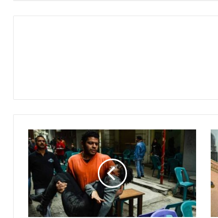
تقدم
كشاهد
فامرت
النيابة
بحبسه
في
مقتل
شيماء
الصباغ