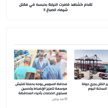
!!
تقدم كشاهد فامرت النيابة بحبسه في مقتل
شيماء الصباغ !!
ير النقل يجري جولة
محافظ السويس يوجه بحملة تفتيش
 السخنة اليوم
موسعة لتعزيز الإنضباط وتحسين
مستوى الخدمات بأحياء المحافظة
منذ يومين