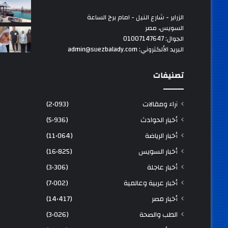
الزراير - شارع النيل - امام برج الساعة
السويس، مصر
الجوال: 01007147647
البريد الألكتروني: admin@suezbalady.com
تصنيفات
آراء ومقالات
(2٬093)
أخبار الحوادث
(5٬936)
أخبار الرياضة
(11٬064)
أخبار السويس
(16٬825)
أخبار عاجلة
(3٬306)
أخبار عربية وعالمية
(7٬002)
أخبار مصر
(14٬417)
الطب والصحة
(3٬026)