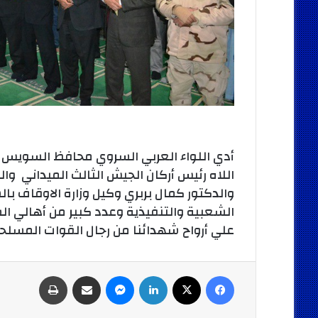
أدي اللواء العربي السروي محافظ السويس وال
اللاه رئيس أركان الجيش الثالث الميداني 
والدكتور كمال بربري وكيل وزارة الاوقاف 
الشعبية والتنفيذية وعدد كبير من أهالي ال
علي أرواح شهدائنا من رجال القوات المسلحة
فيسبوك
‫X
لينكدإن
ماسنجر
مشاركة عبر البريد
طباعة