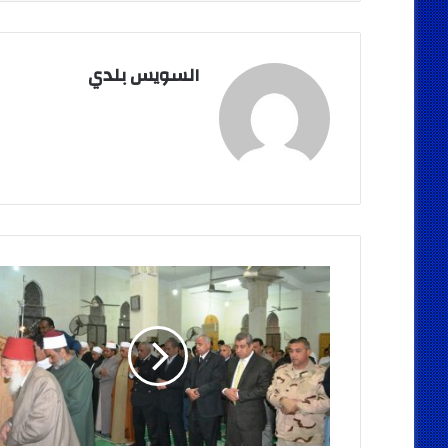
السويس بلدي
حافظ
سلامة
يؤم
المصلين
في
صلاة
الغائب
على
ارواح