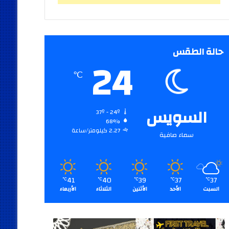
حالة الطقس
24
℃
السويس
37º - 24º
68%
2.27 كيلومتر/ساعة
سماء صافية
41
40
39
37
37
℃
℃
℃
℃
℃
السبت
الأحد
الأثنين
الثلاثاء
الأربعاء