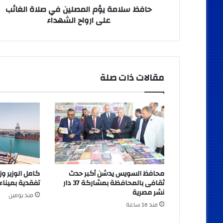
الشهداء
حافظ سلامة يؤم المصلين في صلاة الغائب
على ارواح الشهداء
مقالات ذات صلة
محافظ السويس يدشن أكبر حدث
كامل الوزير وز
ثقافى بالمحافظة بمشاركة 37 دار
تفقدية بميناء
نشر مصرية
منذ يومين
منذ 16 ساعة