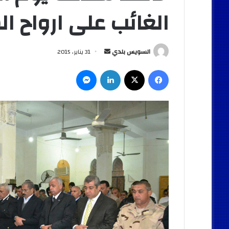
الغائب على ارواح ا
أرسل
السويس بلدي
31 يناير، 2015
بريدا
فيسبوك
‫X
لينكدإن
ماسنجر
إلكترونيا