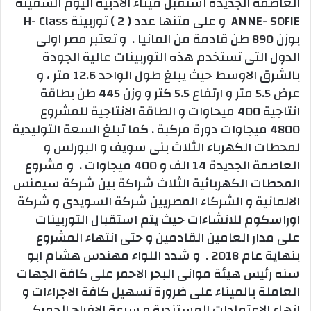
العاصمة الجديدة استقبل ميناء الادبية اليوم السفينة
ANNE- SOFIE و على متنها عدد ( 2 ) توربينة H- Class
بوزن 890 طن قادمة من المانيا . و تعتبر مصر اولى
الدول التى تستخدم هذه التوربينات عالية الجودة
بالشرق الاوسط حيث يبلغ طول الواحد 12.6 متر ، و
عرض 5.5 متر و ارتفاع 5.5 كتر و وزن 445 طن بطاقة
انتاجية 400 ميحاوات و الطاقة الانتاجية للمشروع
4800 ميجاوات دورة مركبة . كما تبلغ السعة التوليدية
لمحطات الكهرباء الثلاث بنى سويف و البورلس و
العاصمة الجديدة 14 الف و 400 ميجاوات . و مشروع
المحطات الكهربائية الثلاث شراكة بين شركة سيمنس
الالمانية و الشركاء المصريين شركة السويدى و شركة
اوراسكوم للانشاءات حيث يتم استقبال التوربينات
على مدار العامين القادمين و حتى انتهاء المشروع
بنهاية عام 2018 . و شدد اللواء مهندس هشام ابو
سنه رئيس هيئة موانى البحر الاحمر على كافة الجهات
العاملة بالميناء على ضرورة تسهيل كافة الاجراءات و
انهاء الاعتمادات المستندية و سرعة الافراج الجمركى