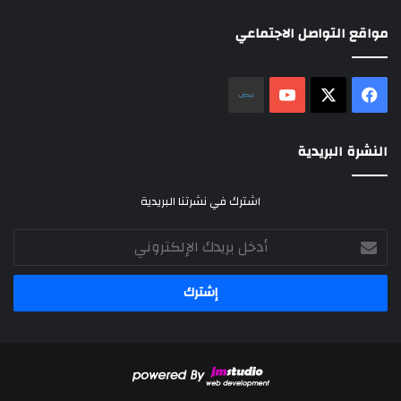
مواقع التواصل الاجتماعي
‫X
فيسبوك
‫YouTube
نلض
النشرة البريدية
اشترك في نشرتنا البريدية
أدخل
بريدك
الإلكتروني