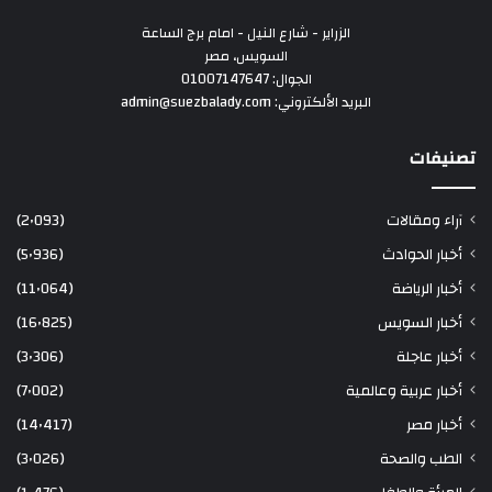
الزراير - شارع النيل - امام برج الساعة
السويس، مصر
الجوال: 01007147647
البريد الألكتروني: admin@suezbalady.com
تصنيفات
آراء ومقالات
(2٬093)
أخبار الحوادث
(5٬936)
أخبار الرياضة
(11٬064)
أخبار السويس
(16٬825)
أخبار عاجلة
(3٬306)
أخبار عربية وعالمية
(7٬002)
أخبار مصر
(14٬417)
الطب والصحة
(3٬026)