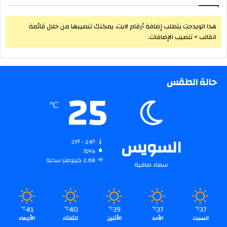
هذا الويدجت يتطلب إضافة أرقام لايت، يمكنك تنصيبها من خلال قائمة
القالب > تنصيب الإضافات.
حالة الطقس
25
℃
السويس
37º - 24º
71%
2.68 كيلومتر/ساعة
سماء صافية
41
40
39
37
37
℃
℃
℃
℃
℃
السبت
الأحد
الأثنين
الثلاثاء
الأربعاء