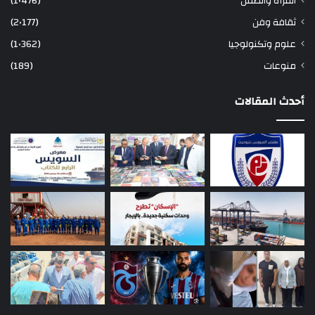
المرأة والطفل
(1٬476)
ثقافة وفن
(2٬177)
علوم وتكنولوجيا
(1٬362)
منوعات
(189)
أحدث المقالات