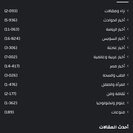
آراء ومقالات
(2٬093)
أخبار الحوادث
(5٬936)
أخبار الرياضة
(11٬063)
أخبار السويس
(16٬824)
أخبار عاجلة
(3٬306)
أخبار عربية وعالمية
(7٬002)
أخبار مصر
(14٬417)
الطب والصحة
(3٬026)
المرأة والطفل
(1٬476)
ثقافة وفن
(2٬177)
علوم وتكنولوجيا
(1٬362)
منوعات
(189)
أحدث المقالات