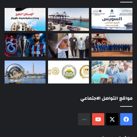
مواقع التواصل الاجتماعي
‫X
فيسبوك
‫YouTube
نلض