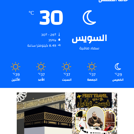
30
℃
السويس
30º - 26º
35%
8.49 كيلومتر/ساعة
سماء صافية
39
37
37
37
29
℃
℃
℃
℃
℃
الخميس
الجمعة
السبت
الأحد
الأثنين