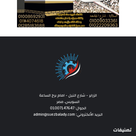
الزراير - شارع النيل - امام برج الساعة
السويس، مصر
الجوال: 01007147647
البريد الألكتروني: admin@suezbalady.com
تصنيفات