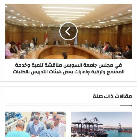
الاعلام
في
لرفع
مجلس
الوعي
جامعة
الثقافي
السويس
والبيئي
مناقشة
تنمية
وخدمة
المجتمع
وترقية
واعارات
في مجلس جامعة السويس مناقشة تنمية وخدمة
بعض
المجتمع وترقية واعارات بعض هيئات التدريس بالكليات
هيئات
التدريس
بالكليات
مقالات ذات صلة