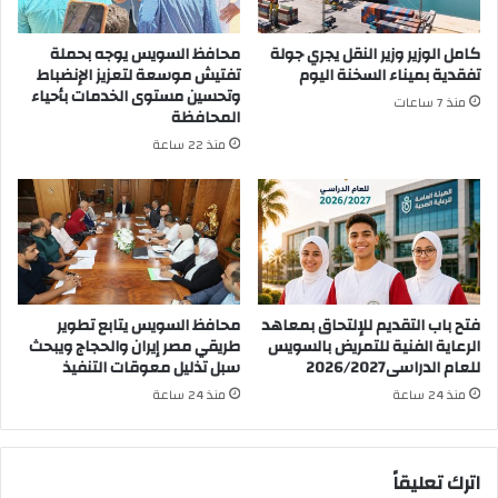
كامل الوزير وزير النقل يجري جولة
محافظ السويس يوجه بحملة
تفقدية بميناء السخنة اليوم
تفتيش موسعة لتعزيز الإنضباط
وتحسين مستوى الخدمات بأحياء
منذ 7 ساعات
المحافظة
منذ 22 ساعة
فتح باب التقديم للإلتحاق بمعاهد
محافظ السويس يتابع تطوير
الرعاية الفنية للتمريض بالسويس
طريقي مصر إيران والحجاج ويبحث
للعام الدراسى2026/2027
سبل تذليل معوقات التنفيذ
منذ 24 ساعة
منذ 24 ساعة
اترك تعليقاً