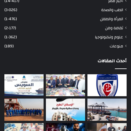
أخبار مصر
(14٬417)
الطب والصحة
(3٬026)
المرأة والطفل
(1٬476)
ثقافة وفن
(2٬177)
علوم وتكنولوجيا
(1٬362)
منوعات
(189)
أحدث المقالات