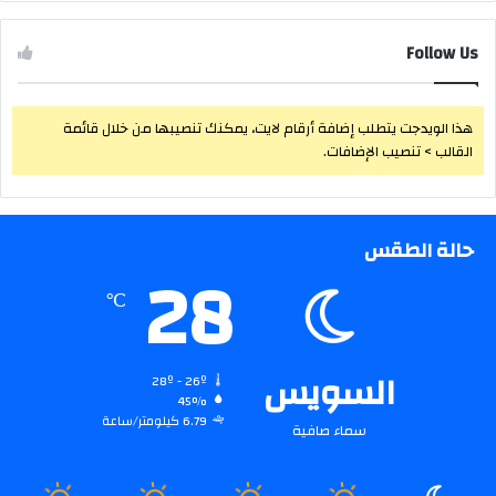
Follow Us
هذا الويدجت يتطلب إضافة أرقام لايت، يمكنك تنصيبها من خلال قائمة
القالب > تنصيب الإضافات.
حالة الطقس
28
℃
السويس
28º - 26º
45%
6.79 كيلومتر/ساعة
سماء صافية