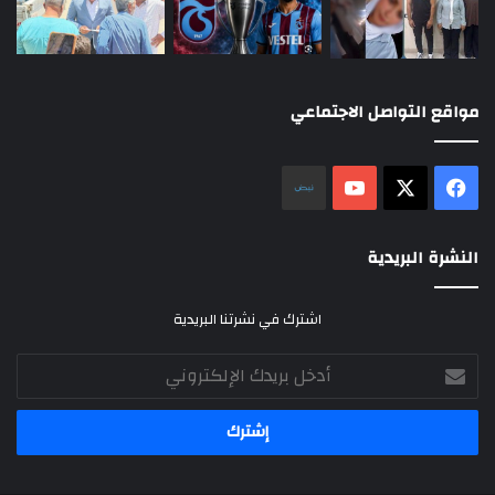
مواقع التواصل الاجتماعي
‫X
فيسبوك
‫YouTube
نلض
النشرة البريدية
اشترك في نشرتنا البريدية
أدخل
بريدك
الإلكتروني