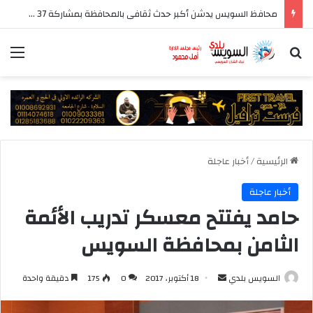
قصور الثقافة تشارك في معرض السويس الرابع للكتاب بأكثر من 250 عنوانا وببرنامج فني عبر المسرح المتنقل
بحث عن
الق
الرئيسية
/
أخبار عاجلة
أخبار عاجلة
حامد يفتتح معسكر تدريب الأئمة
الثامن بمحافظة السويس
أرسل
السويس بلدي
18 أكتوبر، 2017
0
175
دقيقة واحدة
بريدا
إلكترونيا