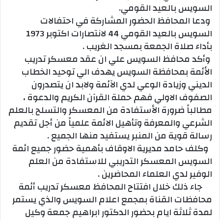
السويس بالعيد القومي.
ودعا المحافظ الحضور المشاركة في احتفالات
السويس بالعيد القومي 44 لانتصارات اكتوبر 1973
بأداء صلاة الجمعة بمسجد الغريب .
وأكد محافظ السويس علي ان عقد معسكر تدريب
الأئمة بمحافظة السويس يهدف الي توحيد الخطاب
الديني وزيادة الوعي لدي الآئمة ولابد ان يتصدرون
الصفوف الاولي فهم حملة القرآن الكريم والدعوة ،
مطالباً ضرورة الأستفادة من المعسكر والتسلح بالعلم
الشرعي والمعرفة وتأهيل الائمة علمياً من أجل تقديم
رسالة قوية من المنبر يستفيد منها الجميع .
وكلف حامد مديرية الاوقاف بأهمية حضور جميع ائمة
السويس المعسكر التدريبي للاستفادة من العلم
الوفير لدي العلماء المحاضرين .
جاء ذلك خلال افتتاح المحافظ معسكر تدريب أئمة
محافظات القناة بمجمع اعلام السويس والذي يستمر
لمدة ثلاثة ايام بحضور الدكتور ابراهيم جمعة وكيل