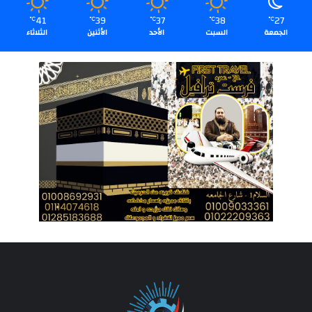
41
39
37
38
27
℃
℃
℃
℃
℃
الجمعة
السبت
الأحد
الأثنين
الثلاثاء