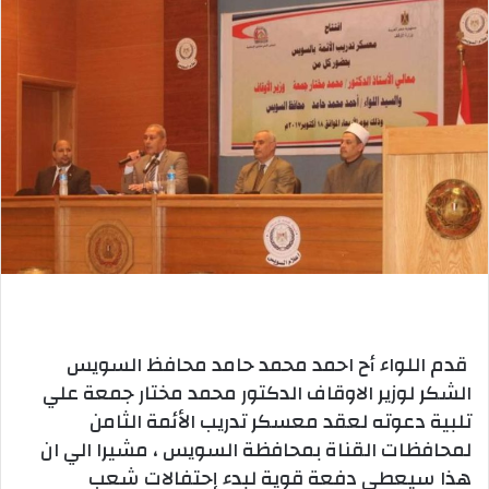
قدم اللواء أح احمد محمد حامد محافظ السويس
الشكر لوزير الاوقاف الدكتور محمد مختار جمعة علي
تلبية دعوته لعقد معسكر تدريب الأئمة الثامن
لمحافظات القناة بمحافظة السويس ، مشيرا الي ان
هذا سيعطي دفعة قوية لبدء إحتفالات شعب