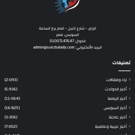
الزراير - شارع النيل - امام برج الساعة
السويس، مصر
الجوال: 01007147647
البريد الألكتروني: admin@suezbalady.com
تصنيفات
آراء ومقالات
(2٬093)
أخبار الحوادث
(5٬936)
أخبار الرياضة
(11٬064)
أخبار السويس
(16٬825)
أخبار عاجلة
(3٬306)
أخبار عربية وعالمية
(7٬002)