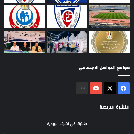
مواقع التواصل الاجتماعي
‫X
فيسبوك
‫YouTube
نلض
النشرة البريدية
اشترك في نشرتنا البريدية