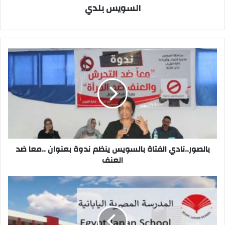
السويس بلدي
بالصور..نادي
الفتاة
بالسويس
ينظم
ندوة
بعنوان
..معا
ضد
العنف
بالصور..نادي الفتاة بالسويس ينظم ندوة بعنوان ..معا ضد
العنف
الحكومة:
لا
صحة
لإلغاء
"المدارس