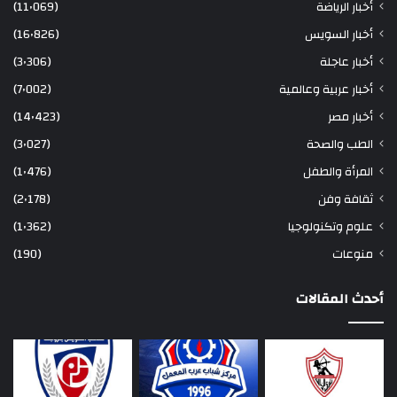
أخبار الرياضة
(11٬069)
أخبار السويس
(16٬826)
أخبار عاجلة
(3٬306)
أخبار عربية وعالمية
(7٬002)
أخبار مصر
(14٬423)
الطب والصحة
(3٬027)
المرأة والطفل
(1٬476)
ثقافة وفن
(2٬178)
علوم وتكنولوجيا
(1٬362)
منوعات
(190)
أحدث المقالات