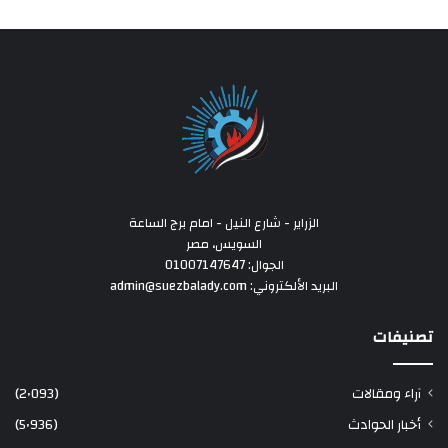
الزراير - شارع النيل - امام برج الساعة
السويس، مصر
الجوال: 01007147647
البريد الألكتروني: admin@suezbalady.com
تصنيفات
آراء ومقالات
(2٬093)
أخبار الحوادث
(5٬936)