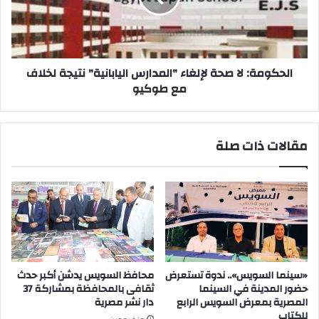
اليابانية"
نتيجة
لخلاف
مع
طوكيو
الحكومة: لا صحة لإلغاء "المدارس اليابانية" نتيجة لخلاف
مع طوكيو
مقالات ذات صلة
«سينما السويس».. ندوة تستعرض
محافظ السويس يدشن أكبر حدث
حضور المدينة في السينما
ثقافى بالمحافظة بمشاركة 37
المصرية بمعرض السويس الرابع
دار نشر مصرية
للكتاب