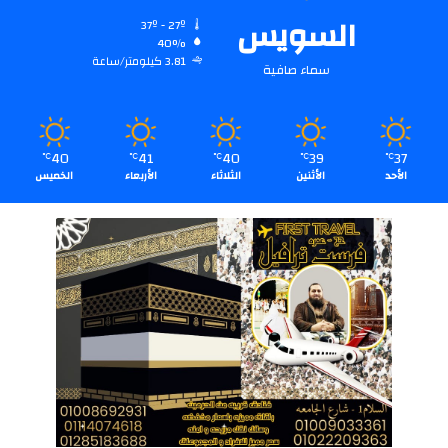
السويس
37º - 27º
40%
3.81 كيلومتر/ساعة
سماء صافية
40
41
40
39
37
℃
℃
℃
℃
℃
الأحد
الأثنين
الثلاثاء
الأربعاء
الخميس