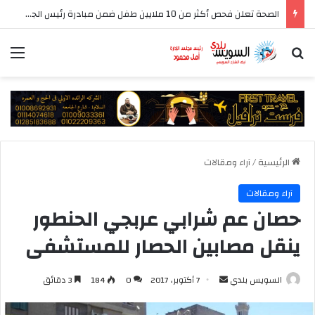
الصحة تعلن فحص أكثر من 10 ملايين طفل ضمن مبادرة رئيس الجمهورية للكشف المبكر وعلاج فقدان السمع لدى حديثي الولادة
بحث عن
الق
الرئيسية
/
آراء ومقالات
آراء ومقالات
حصان عم شرابي عربجي الحنطور
ينقل مصابين الحصار للمستشفى
أرسل
السويس بلدي
7 أكتوبر، 2017
0
184
3 دقائق
بريدا
إلكترونيا