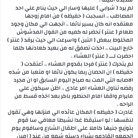
لم يرد ( شرابي ) عليها وسار الي حيث ينام علي احد
المصاطب .. انسجبت ( حفيظه ) من امام زوجها
معتقده انه كان يسير نائما .. اتجهت الي مكان وجود
طعام ( عنتر ) تحضر له كميه من الفول المدشوش
المخلوط ببعض ( التبن ) واسرعت الي حيث يرقد ( عنتر )
خارج البيت .. اخذت تصفق له من بعيد كعادنها كلما
احضرت لـــ ( عنتر ) العشاء .
لم يتحرك ( عنتر ) فرحا بقدوم العشاء .. أعتقدت (
حفيظه ) ان الحصان ربما يكون نائما او متعبا من شده
الاصابه التي المت به صباح اليوم السابق او ان مجرد
رفضه تناول العشاء امر عادى .. اظن سيكون علي
مايرام واقفا امام الحنطور باكر بعد اخذه قسط من
الراحه .
غادرت ( حفيظه ) المكان عائده الي منزلها وهي تقول
لنفسها : لو استيقظ غدا نشيطا معافي سا قوم
بتوزيع جنيها كاملا علي اطقال الشارع وسافوم يوم
الجمعه القادمه بشراء دسته شمع من عند ( امين