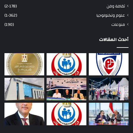
ثقافة وفن
(2٬178)
علوم وتكنولوجيا
(1٬362)
منوعات
(190)
أحدث المقالات