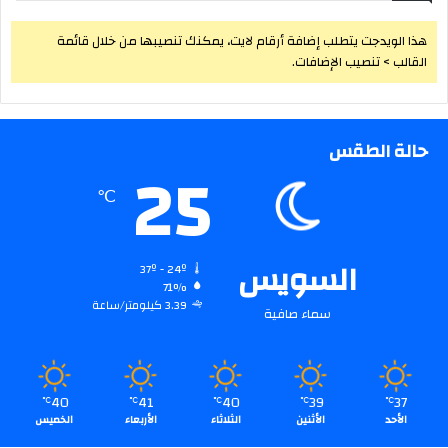
هذا الويدجت يتطلب إضافة أرقام لايت، يمكنك تنصيبها من خلال قائمة
القالب > تنصيب الإضافات.
حالة الطقس
25
℃
السويس
37º - 24º
71%
3.39 كيلومتر/ساعة
سماء صافية
40
41
40
39
37
℃
℃
℃
℃
℃
الأحد
الأثنين
الثلاثاء
الأربعاء
الخميس