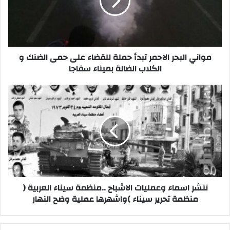
حملة
للقضاء
على
حمى
الضنك
و
مواني البحر الاحمر تبدأ حملة للقضاء على حمى الضنك و
الكلاب
الكلاب الضالة بميناء سفاجا
الضالة
بميناء
ننشر
سفاجا
اسماء
وعمليات
الاشباح
..منظمة
سيناء
العربية
(
منظمة
تحرير
ننشر اسماء وعمليات الاشباح ..منظمة سيناء العربية (
سيناء
منظمة تحرير سيناء )واشهرها عملية وضح النهار
)واشهرها
عملية
وضح