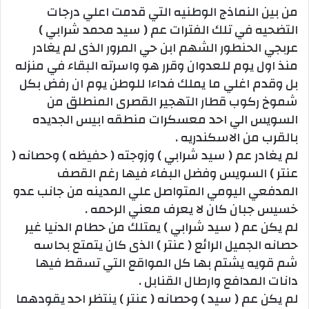
من بين النماذج الوطنيه التي قدمت اعلي درجات
التضحيه في تلك الفترات عم ( سيد محمد شرابي )
عربجي الحنطور الشهم ابن حي المرور الذى لم يغادر
منذ اول يوم للعدوان وقرر هو واسرته البقاء في منزله
بل وقدم اغلي ما يملك فداءا للوطن يوم ان رفض بكل
شموخ ركوب قطار التهجير القصرى المنطلق من
السويس الي احد معسكرات منطقه ابيس الجديده
بالقرب من الاسكندريه .
لم يغادر عم ( سيد شرابي ) وزوجته ( حفيظه ) وحصانه (
عنتر ) السويس وفضل البفاء فيها رغم القصف
المدفعي اليومي المتواصل علي المدينه من جانب عدو
خسيس جبان كان لا يعرف معني الرحمه .
لم يكن عم ( سيد شرابي ) يمتلك من حطام الدنيا غير
حصانه الجميل الرائع ( عنتر ) الذى كان يتمتع بحاسه
شم قويه يشتم بها كل المواقع التي تسقط فيها
دانات المدافع وارطال القنابل .
لم يكن عم ( سيد ) وحصانه ( عنتر ) ينتظر احد يقودهما