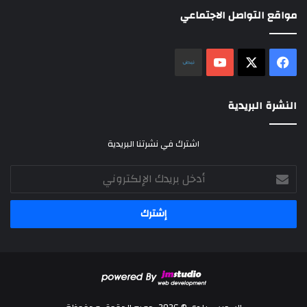
مواقع التواصل الاجتماعي
‫X
فيسبوك
‫YouTube
نلض
النشرة البريدية
اشترك في نشرتنا البريدية
أدخل
بريدك
الإلكتروني