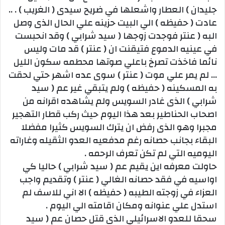
جليدان ) العطار واشعلها في ضريح سيدى ( الغريب ) . ..
عادت ( حفيظه ) الي البيت حزينه علي الحال الذى وصل
البه ( عنتر فوجدت زوجها ( سيد شرابي ) وقد انحبست
في عينيه الدموع فتيقنت ان ( عنتر ) قد مات وليس
نائما فاخذت تصرخ باعلي صوتها محطمه سكون الليل
… لم يمر علي موت ( عنتر ) سوى عده اشهر حتي لحقت
به المسكينه ( حفيظه ) ولم يتبقي غير عم ( سيد
شرابي ) الذى غادر السويس ولم يشاهده اقرانه من
اصحاب الحناطير بعد هذا اليوم حيث ركب قطار التهجير
مجبرا وهو الذى رفض ان يترك السويس كثيرا مفضلا
البقاء بجانب حصانه رغم مدفعيه العدو الثقيله وغاراته
اليوميه التي لم تكن تعرف الرحمه .
حاولت معرفه اين يقيم عم ( سيد شرابي ) حاليا كي
اواسيه في فقد حصانه الغالي ( عنتر ) وتقديم واجب
العزاء في زوجته الطيبه ( حفيظه ) الا اني للاسف لم
استدل علي عنوانه ومكان اقامته الي اليوم .
سحقا للعدو الاسرائيلي الذى قتل حصان عم ( سيد