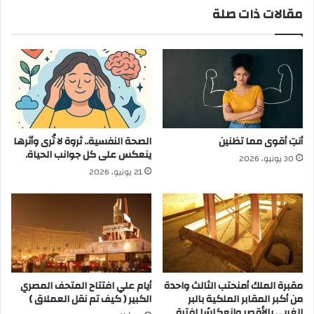
مقالات ذات صلة
النهار
أنتِ أقوى مما تظنين
الصحة النفسية.. ثروة لا تُرى وأثرها
ينعكس على كل جوانب الحياة.
30 يونيو، 2026
21 يونيو، 2026
مقبرة الملك أمنحتب الثالث واحدة
أيام علي افتتاح المتحف المصري
من أكبر المقابر الملكية بالبر
الكبير ( كيف تم نقل العملاق )
الغربي بالأقصر وانعكاسًا لفترة