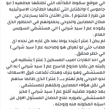
الي موقع سقوط القذائف التي تطلقها مدفعيه ( ابو
جاموس ) اوالقتابل التي تلقيها الطائرات الاسرائيليه
من طراز ( فانتوم ) ..كان الاثنان دائما يسارعان الي
مكان المصابين والجرحي يحملونهم في الحنطور الذى
يقوده عم ( سيد شرابي ) الي مستشفي السويس
العام .
لم يكن ( عنتر ) يتردد يوما بعد كل غاره من نجده اى
مصاب حتي لو تعرض هو وصاحبه عم ( سيد شرابي )
الي خطر محقق .
في احد الغارات اصيب المسكين ( عنتر ) بشظيه في
رقبته من بقايا صاروخ فاسرع عم ( سيد شرابي ) به الي
المستشفي وهو ينزف وهناك تقدمت فرق الاسعاف
نحو الجرحي ولم تهتم بـــ ( عنتر ) الذى طالما ساهم
في نقل هؤلاء المصابين ونقلهم للمستشفي .
بعد جهود مضنيه أقنع عم ( سيد شرابي ) مدير
المستشفي بضروره علاج الحصان المسئول الاول عن
اسرته المكونه منه وزوجته .