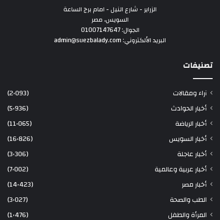
الزراير - شارع النيل - امام برج الساعة
السويس، مصر
الجوال: 01007147647
البريد الألكتروني: admin@suezbalady.com
تصنيفات
آراء ومقالات
(2٬093)
أخبار الحوادث
(5٬936)
أخبار الرياضة
(11٬065)
أخبار السويس
(16٬826)
أخبار عاجلة
(3٬306)
أخبار عربية وعالمية
(7٬002)
أخبار مصر
(14٬423)
الطب والصحة
(3٬027)
المرأة والطفل
(1٬476)