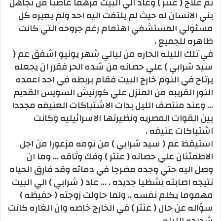
تم علاج ( عنتر ) وعاد الي البيت مرهقا غاضبا من تجاهل
بني الانسان له حيث لم يلتفت اليه احد ولم يعيره كل
مسئولي المستشفي اهتمام رغم جروحه التي كانت
ظاهره للجميع .
في تلك الليله الحاره من ليالي شهر يونيو اشفق عم (
سيد شرابي ) علي حصانه من شده الحر فقرر ان يجعله
يرتاح في النوم خارج البيت فقام بربطه في احد اعمده
النور القريبه من المنزل علي كورنيش السويس القديم
… وعند منتصف الليل بدات الاشتباكات العنيفه مجددا
بين القوات المصريه ونظيرتها الاسرائيليه وكانت
اشتباكات عنيفه .
استيقظ عم ( سيد شرابي ) من نومه مزعورا من اجل
الاطمئنان علي حصانه ( عنتر ) وفك وثاقه … وما ان
وصل اليه حتي وجده مضرجا في دمائه وقد فارق الحياه
نتيجه اصابته بشظيا جديده . … عاد ( شرابي ) الي البيت
مهموما يكلم نفسه .. ولما حاولت زوجته ( حفيظه )
سؤاله عن حال ( عنتر ) في الخارج خاصه وان الغاره كانت
شديده الليله .