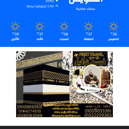
20%
1.92 كيلومتر/ساعة
سماء صافية
39
37
38
37
36
℃
℃
℃
℃
℃
الخميس
الجمعة
السبت
الأحد
الأثنين