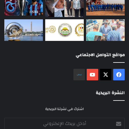
مواقع التواصل الاجتماعي
‫X
فيسبوك
‫YouTube
نلض
النشرة البريدية
اشترك في نشرتنا البريدية
أدخل
بريدك