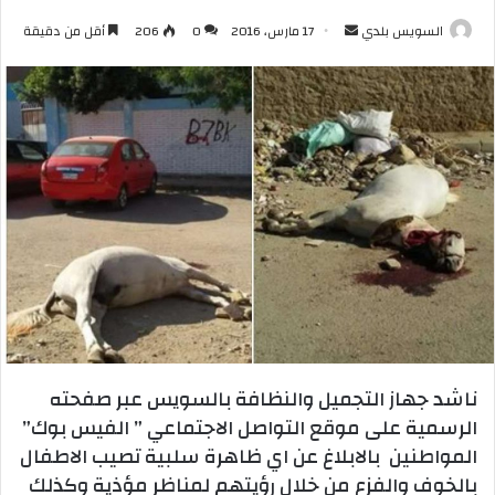
أرسل
السويس بلدي
17 مارس، 2016
0
206
أقل من دقيقة
بريدا
إلكترونيا
ناشد جهاز التجميل والنظافة بالسويس عبر صفحته
الرسمية على موقع التواصل الاجتماعي ” الفيس بوك”
المواطنين بالابلاغ عن اي ظاهرة سلبية تصيب الاطفال
بالخوف والفزع من خلال رؤيتهم لمناظر مؤذية وكذلك