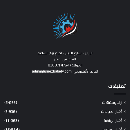
الزراير - شارع النيل - امام برج الساعة
السويس، مصر
الجوال: 01007147647
البريد الألكتروني: admin@suezbalady.com
تصنيفات
آراء ومقالات
(2٬093)
أخبار الحوادث
(5٬936)
أخبار الرياضة
(11٬063)
أخبار السويس
(16٬824)