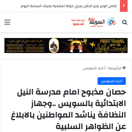
كامل الوزير وزير النقل يجري جولة تفقدية بميناء السخنة اليوم
بحث عن
الق
الرئيسية
/
أخبار السويس
أخبار السويس
حصان مذبوح امام مدرسة النيل
الابتدائية بالسويس ..وجهاز
النظافة يناشد المواطنين بالابلاغ
عن الظواهر السلبية