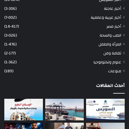
أخبار عاجلة
(3٬306)
أخبار عربية وعالمية
(7٬002)
أخبار مصر
(14٬417)
الطب والصحة
(3٬026)
المرأة والطفل
(1٬476)
ثقافة وفن
(2٬177)
علوم وتكنولوجيا
(1٬362)
منوعات
(189)
أحدث المقالات