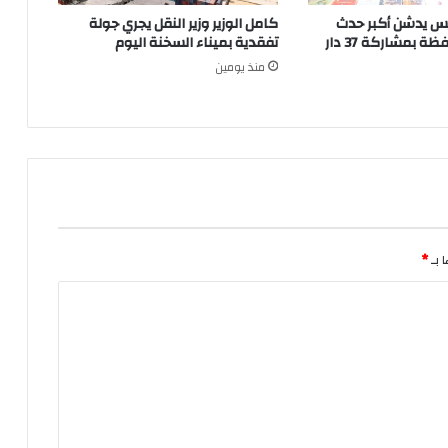
س يدشن أكبر حدث
كامل الوزير وزير النقل يجري جولة
ثقافى بالمحافظة بمشاركة 37 دار
تفقدية بميناء السخنة اليوم
منذ يومين
 بـ
*