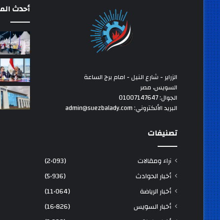
أحدث المق
الزراير - شارع النيل - امام برج الساعة
السويس، مصر
الجوال: 01007147647
البريد الألكتروني: admin@suezbalady.com
تصنيفات
آراء ومقالات
(2٬093)
أخبار الحوادث
(5٬936)
أخبار الرياضة
(11٬064)
أخبار السويس
(16٬826)