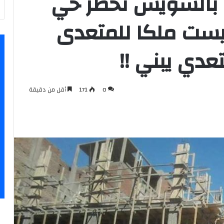
ة بالسويس تخطر حي
 ليست ملكا للمتعدى
عدي يبني !!
0
171
أقل من دقيقة