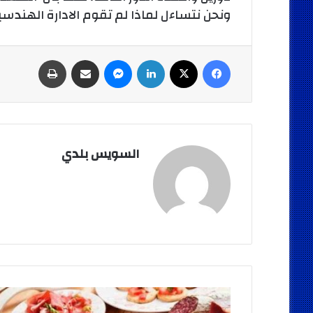
ونحن نتساءل لماذا لم تقوم الادارة الهندسية
فيسبوك
‫X
لينكدإن
ماسنجر
مشاركة عبر البريد
طباعة
السويس بلدي
أطعمة
تصيبك