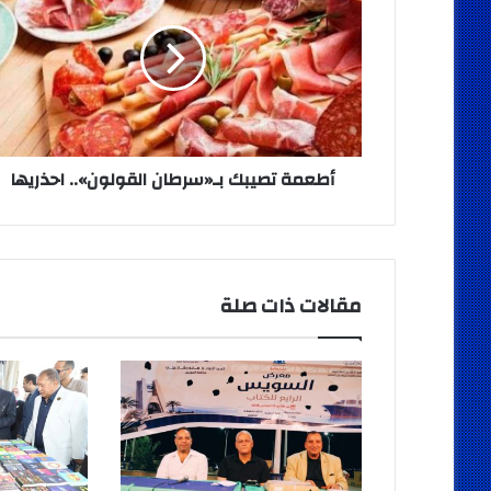
بـ«سرطان
القولون»..
احذريها
أطعمة تصيبك بـ«سرطان القولون».. احذريها
مقالات ذات صلة