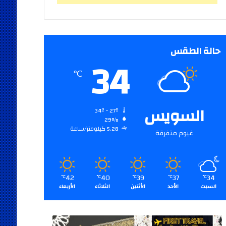
حالة الطقس
34
℃
السويس
34º - 27º
29%
5.28 كيلومتر/ساعة
غيوم متفرقة
42
40
39
37
34
℃
℃
℃
℃
℃
السبت
الأحد
الأثنين
الثلاثاء
الأربعاء