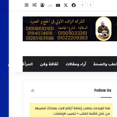
‫X
فيسبوك
‫YouTube
نلض
تسجيل الدخول
مقال عشوائي
إضافة عمود ج
لطب والصحة
آراء ومقالات
ثقافة وفن
المرأة والطفل
Follow Us
هذا الويدجت يتطلب إضافة أرقام لايت، يمكنك تنصيبها
من خلال قائمة القالب > تنصيب الإضافات.