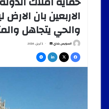
حماية املاك الدول
الاربعين بان الارض
والحي يتجاهل والمت
أرسل
السويس بلدي
1 أبريل، 2016
بريدا
فيسبوك
‫X
لينكدإن
ماسنجر
إلكترونيا