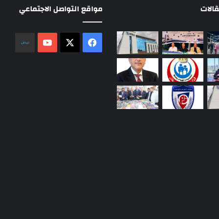
الات
مواقع التواصل الاجتماعي
‫X
فيسبوك
‫YouTube
نلض