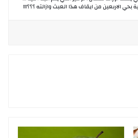
 بحي الاربعين من ايقاف هذا العبث وازالته ؟؟؟!!!
4
أسباب