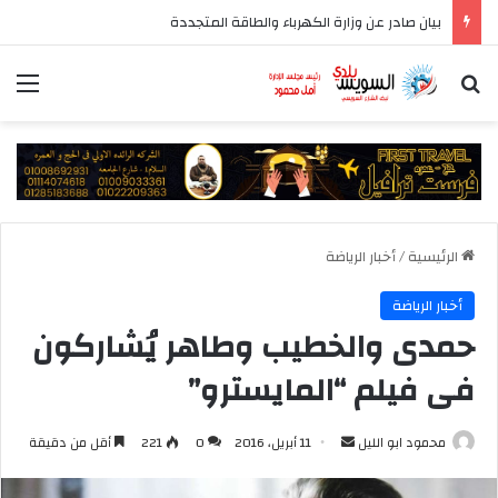
بيان صادر عن وزارة الكهرباء والطاقة المتجددة
بحث عن
الق
الرئيسية
/
أخبار الرياضة
أخبار الرياضة
حمدى والخطيب وطاهر يُشاركون
فى فيلم “المايسترو”
أرسل
محمود ابو الليل
11 أبريل، 2016
0
221
أقل من دقيقة
بريدا
إلكترونيا