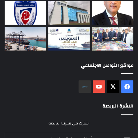
مواقع التواصل الاجتماعي
‫X
فيسبوك
‫YouTube
نلض
النشرة البريدية
اشترك في نشرتنا البريدية
أدخل