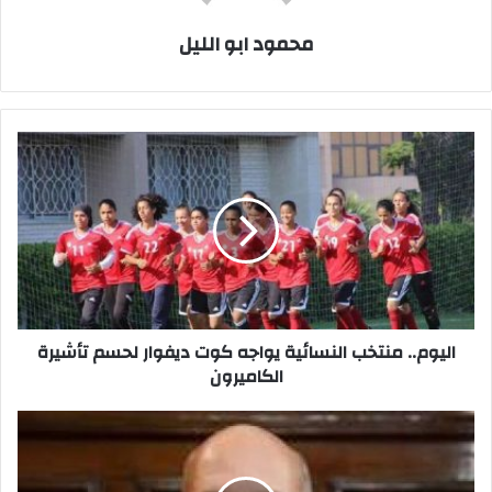
محمود ابو الليل
اليوم..
منتخب
النسائية
يواجه
كوت
ديفوار
لحسم
تأشيرة
الكاميرون
اليوم.. منتخب النسائية يواجه كوت ديفوار لحسم تأشيرة
الكاميرون
10
سنوات
لوزير
الزراعة