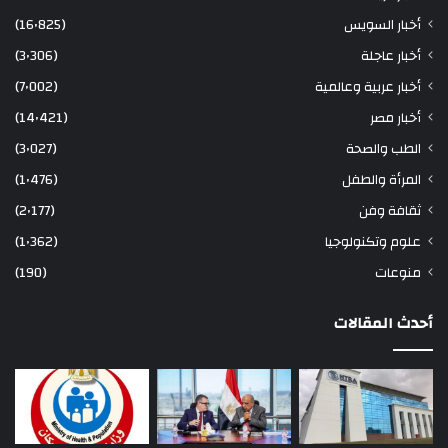
أخبار السويس
(16٬825)
أخبار عاجلة
(3٬306)
أخبار عربية وعالمية
(7٬002)
أخبار مصر
(14٬421)
الطب والصحة
(3٬027)
المرأة والطفل
(1٬476)
ثقافة وفن
(2٬177)
علوم وتكنولوجيا
(1٬362)
منوعات
(190)
أحدث المقالات