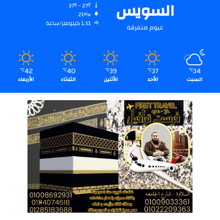
السويس
37º - 27º
21%
1.51 كيلومتر/ساعة
غيوم متفرقة
42
40
39
37
34
℃
℃
℃
℃
℃
السبت
الأحد
الأثنين
الثلاثاء
الأربعاء