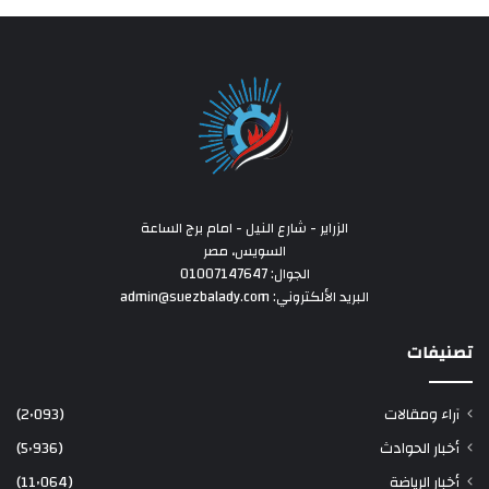
الزراير - شارع النيل - امام برج الساعة
السويس، مصر
الجوال: 01007147647
البريد الألكتروني: admin@suezbalady.com
تصنيفات
آراء ومقالات
(2٬093)
أخبار الحوادث
(5٬936)
أخبار الرياضة
(11٬064)