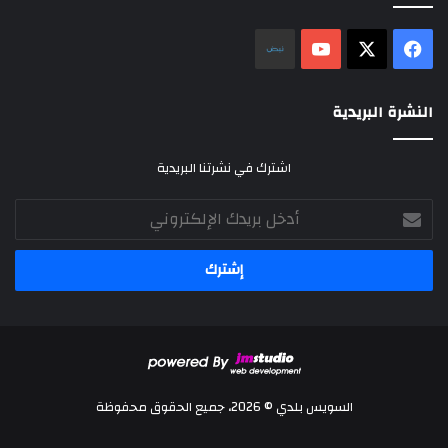
‫X
فيسبوك
‫YouTube
نلض
النشرة البريدية
اشترك في نشرتنا البريدية
أدخل
بريدك
الإلكتروني
السويس بلدي © 2026، جميع الحقوق محفوظة