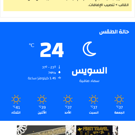
القالب > تنصيب الإضافات.
حالة الطقس
24
℃
السويس
37º - 23º
74%
1.45 كيلومتر/ساعة
سماء صافية
41
39
37
37
37
℃
℃
℃
℃
℃
الجمعة
السبت
الأحد
الأثنين
الثلاثاء