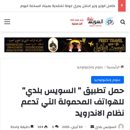
كامل الوزير وزير النقل يجري جولة تفقدية بميناء السخنة اليوم
بحث عن
الق
الرئيسية
/
علوم وتكنولوجيا
علوم وتكنولوجيا
حمل تطبيق ” السويس بلدي”
للهواتف المحمولة التي تدعم
نظام الاندرويد
أرسل
السويس بلدي
10 أبريل، 2015
0
184
دقيقة واحدة