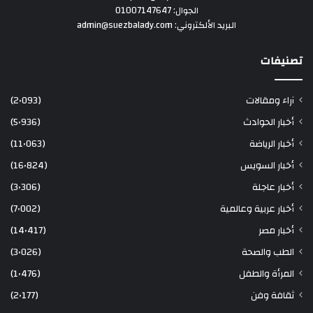
الجوال: 01007147647
البريد الألكتروني: admin@suezbalady.com
تصنيفات
آراء ومقالات
(2٬093)
أخبار الحوادث
(5٬936)
أخبار الرياضة
(11٬063)
أخبار السويس
(16٬824)
أخبار عاجلة
(3٬306)
أخبار عربية وعالمية
(7٬002)
أخبار مصر
(14٬417)
الطب والصحة
(3٬026)
المرأة والطفل
(1٬476)
ثقافة وفن
(2٬177)