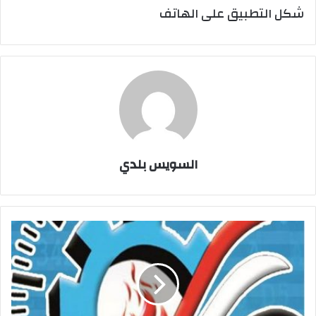
شكل التطبيق على الهاتف
السويس بلدي
حمل
تطبيق
"
السويس
بلدي"
للهواتف
المحمولة