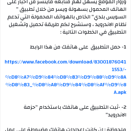
وزوار الموقع يسهل لهم متابعه ماينشر من اخبار على
الهاتف المحمول بسهولة ويسر من خلال تطبيق ”
السويس بلدي” الخاص بالهواتف المحمولة التي تدعم
نظام الاندرويد ، وسنشرح لكم طريقة تحميل وتشغيل
التطبيق في الخطوات التالية :
1- حمل التطبيق على هاتفك من هذا الرابط
https://www.facebook.com/download/83001876041
1553/-
%D8%A7%D9%84%D8%B3%D9%88%D9%8A
%D8%B3_%D8%A8%D9%84%D8%AF%D9%8
A.apk
2- -ثبت التطبيق على هاتفك باستخدام “حزمة
الاندرويد”
ملحوظة : ان كانت اعدادات هاتفك مضبوطة على عمل