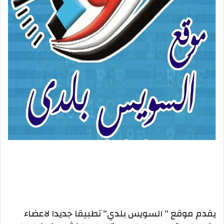
يقدم موقع ” السويس بلدي” تطبيقا جديدا لاعضاء