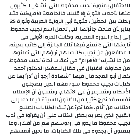
للاحتفال بمئوية نجيب محفوظ التى انشغل الكثيرون
عنها بأحداث الثورة إلا قليلا، فالجامعة الأمريكية مثلا
ربطت بين الحدثين، مئوية أبى الرواية العربية وثورة 25
يناير بأن منحت جائزتها التى تحمل اسم نجيب محفوظ
إلى إبداع الثورة المصرية، وكانت المرة الأولى فى
تاريخها التى لا تمنح فيها تلك الجائزة إلى كاتب بعينه.
المدافعون عن نجيب كانت لهم أراؤهم التى أعلنوها
من ما نشرته “الأهرام” فى أعقاب نجاة نجيب محفوظ
من محاولة الاغتيال فى مقال للمفكر الدكتور أحمد
كمال أبو المجد قال فيها “شهادة أرجو أن أدرأ بها عن
كتابات نجيب محفوظ سوء فهم الذين يتعجلون
الأحكام ويتسرعون فى الاتهام، وينسون أن الإسلام
نفسه قد أدرج كثيرا من الظنون السيئة فيما دعا إلى
اجتنابه من آثام، كما أدرأ عن تلك الكتابات الصنيع
القبيح الذى يصر به بعض الكتاب على أن يقرأوا فى أدب
نجيب محفوظ ما يدور فى رءوسهم هم من أفكار، وما
يتمنون أن يجدوه فى تلك الكتابات، ما نحين أنفسهم