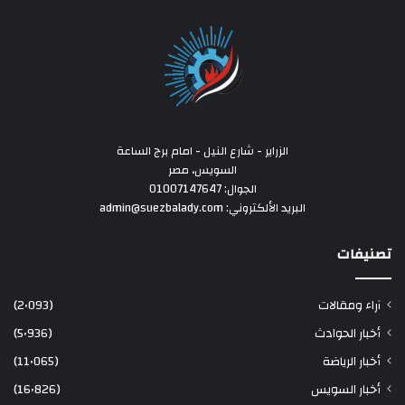
الزراير - شارع النيل - امام برج الساعة
السويس، مصر
الجوال: 01007147647
البريد الألكتروني: admin@suezbalady.com
تصنيفات
آراء ومقالات
(2٬093)
أخبار الحوادث
(5٬936)
أخبار الرياضة
(11٬065)
أخبار السويس
(16٬826)