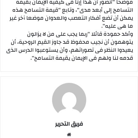
موضحا “أتصور أن هذا إرثا فى كيفية الإيمان بقيمة
التسامح إلى أبعد مدى”، وتابع “قيمة التسامح هذه
يمكن أن تضع أفكار التعصب والعدوان موضعا آخر غير
ما هى عليه”.
وأكد حمودة قائلا “ربما يجب على من لا يزالون
يتوهمون أن نجيب محفوظ قد جاوز القيم الروحية، أن
يعيدوا النظر فى تصوراتهم، وأن يستوعبوا الدرس الذى
قدمه لنا ولهم فى الإيمان يقيمة التسامح”.
فريق التحرير
موقع