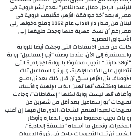
للرئيس الراحل جمال عبد الناصر” بعدم نشر الرواية فى
مصر إلا بعد أخذ موافقة الأزهر، فطُبعت الرواية فى
لبنان من إصدار دار الأداب عام 1962 ومنع دخولها إلى
مصر رغم أن نسخا مهربة منها وجدت طريقها إلى
الأسواق المصرية
كانت من ضمن الانتقادات التى وجهت أيضا للرواية
والمستمرة إلى الآن، عندما وصف “أبو إسماعيل” رواية
“أولاد حارتنا” لنجيب محفوظ بالرواية الإجرامية التى
تتطاول على الذات الإلهية، وبرر أبو اسماعيل تلك
الأوصاف بأن الأزهر سبق أن قال ذلك بعد أن اطلع
عليها واكتشف أنها تهين الذات الإلهية والأنبياء،
وأضاف أنها ليست رواية لكنها “إسقاطات”، وجاءت
تصريحات أبو إسماعيل بعد أقل من شهرين من
تصريحات لعبد المنعم الشحات، الذى قال فيها إن أغلب
روايات نجيب محفوظ تدور حول الدعارة وأوكار
المخدرات، وتحمل ما أسماه “فلسفة إلحادية”.
الغريب أن تلك التصريحات جاءت فى ذروة الدعوات