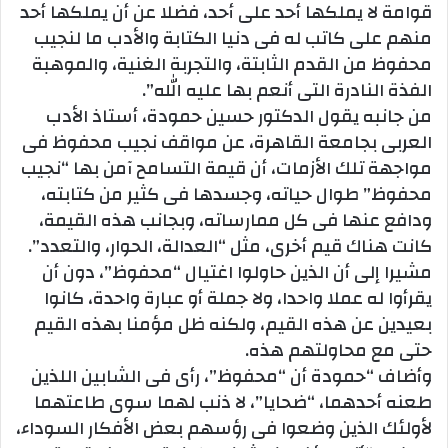
قوامة لا يملكها أحد على أحد، فضلا عن أن يملكها أحد
منهم على كاتب له فى دنيا الكتابة والأدب ما لنجيب
محفوظ من القدم الثابتة، والتجربة الغنية، والموهبة
الفذة النادرة التى أنعم بها عليه الله”.
من جانبه يقول الدكتور حسين حمودة، أستاذ الأدب
العربى بجامعة القاهرة، عن مواقف نجيب محفوظ فى
مواجهة تلك الأزمات، أن قيمة التسامح آمن بها “نجيب
محفوظ” طوال حياته، وجسدها فى كثير من كتابته،
ودافع عنها فى كل ممارساته، وبجانب هذه القيمة،
كانت هناك قيم أخرى، مثل “العدالة، الحوار، والتعدد”.
مشيرا إلى أن الذين حاولوا اغتيال “محفوظ”، دون أن
يقرأوا له عملا واحدا، ولا جملة أو عبارة واحدة، كانوا
بعيدين عن هذه القيم، ولكنه ظل مؤمنا بهذه القيم
حتى مع محاولتهم هذه.
وأضاف “حمودة أن “محفوظ”، رأى فى الشابين اللذين
طعنه أحدهما، “ضحايا”، لا ذنب لهما سوى طاعتهما
لأولئك الذين وضعوا فى رؤسهم بعض الأفكار السوداء،