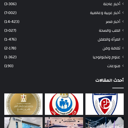
أخبار عاجلة
(3٬306)
أخبار عربية وعالمية
(7٬002)
أخبار مصر
(14٬423)
الطب والصحة
(3٬027)
المرأة والطفل
(1٬476)
ثقافة وفن
(2٬178)
علوم وتكنولوجيا
(1٬362)
منوعات
(190)
أحدث المقالات