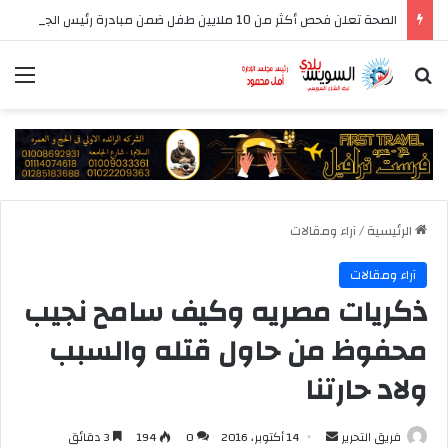
الصحة تعلن فحص أكثر من 10 ملايين طفل ضمن مبادرة رئيس الجمهورية للكشف المبكر وعلاج فقدان السمع لدى حديثي الولادة
بحث عن
الق
الرئيسية
/
آراء ومقالات
آراء ومقالات
ذكريات مصريه وكيف سامح نجيب
محفوظ من حاول قتله والسبب
ولاد حارتنا
أرسل
فريق التحرير
14 أكتوبر، 2016
0
194
3 دقائق