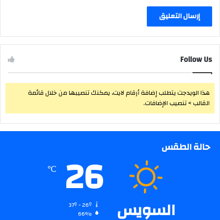
Follow Us
هذا الويدجت يتطلب إضافة أرقام لايت، يمكنك تنصيبها من خلال قائمة
القالب > تنصيب الإضافات.
حالة الطقس
26
℃
السويس
37º - 26º
66%