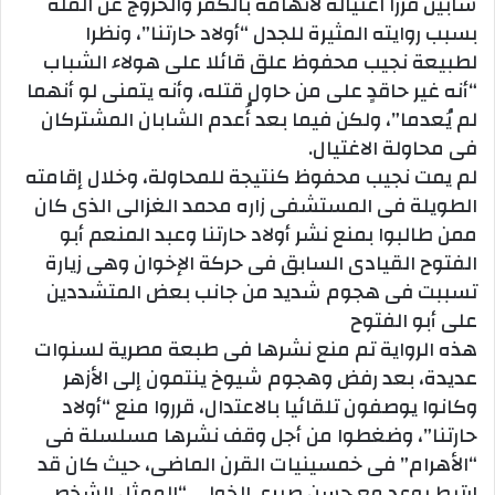
شابين قررا اغتياله لاتهامه بالكفر والخروج عن الملة
بسبب روايته المثيرة للجدل “أولاد حارتنا”، ونظرا
لطبيعة نجيب محفوظ علق قائلا على هولاء الشباب
“أنه غير حاقدٍ على من حاول قتله، وأنه يتمنى لو أنهما
لم يُعدما”، ولكن فيما بعد أُعدم الشابان المشتركان
فى محاولة الاغتيال.
لم يمت نجيب محفوظ كنتيجة للمحاولة، وخلال إقامته
الطويلة فى المستشفى زاره محمد الغزالى الذى كان
ممن طالبوا بمنع نشر أولاد حارتنا وعبد المنعم أبو
الفتوح القيادى السابق فى حركة الإخوان وهى زيارة
تسببت فى هجوم شديد من جانب بعض المتشددين
على أبو الفتوح
هذه الرواية تم منع نشرها فى طبعة مصرية لسنوات
عديدة، بعد رفض وهجوم شيوخ ينتمون إلى الأزهر
وكانوا يوصفون تلقائيا بالاعتدال، قرروا منع “أولاد
حارتنا”، وضغطوا من أجل وقف نشرها مسلسلة فى
“الأهرام” فى خمسينيات القرن الماضى، حيث كان قد
ارتبط بوعد مع حسن صبرى الخولى “الممثل الشخصى