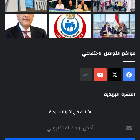
مواقع التواصل الاجتماعي
‫X
فيسبوك
‫YouTube
نلض
النشرة البريدية
اشترك في نشرتنا البريدية
أدخل
بريدك
الإلكتروني