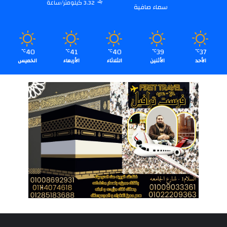
3.32 كيلومتر/ساعة
سماء صافية
40
41
40
39
37
℃
℃
℃
℃
℃
الأحد
الأثنين
الثلاثاء
الأربعاء
الخميس