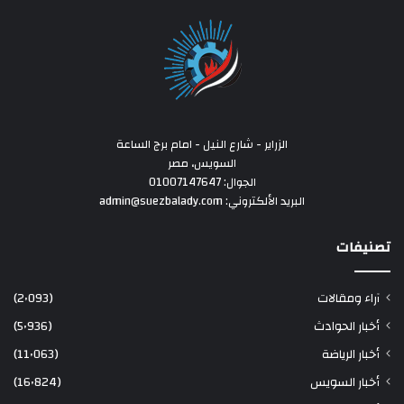
الزراير - شارع النيل - امام برج الساعة
السويس، مصر
الجوال: 01007147647
البريد الألكتروني: admin@suezbalady.com
تصنيفات
آراء ومقالات
(2٬093)
أخبار الحوادث
(5٬936)
أخبار الرياضة
(11٬063)
أخبار السويس
(16٬824)