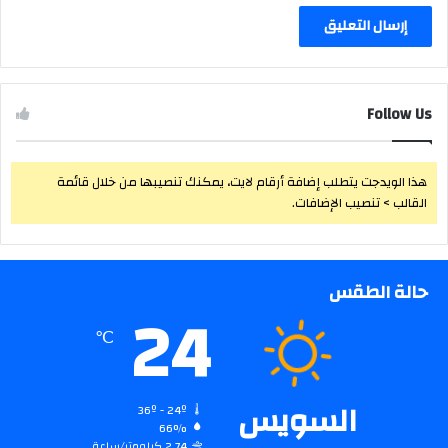
Follow Us
هذا الويدجت يتطلب إضافة أرقام لايت، يمكنك تنصيبها من خلال قائمة
القالب > تنصيب الإضافات.
حالة الطقس
24
℃
السويس
36º - 24º
66%
2.74 كيلومتر/ساعة