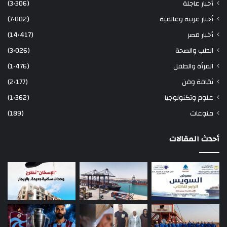
أخبار عاجلة
(3٬306)
أخبار عربية وعالمية
(7٬002)
أخبار مصر
(14٬417)
الطب والصحة
(3٬026)
المرأة والطفل
(1٬476)
ثقافة وفن
(2٬177)
علوم وتكنولوجيا
(1٬362)
منوعات
(189)
أحدث المقالات