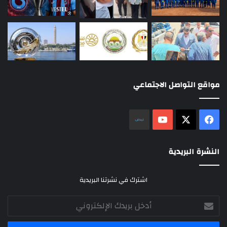
مواقع التواصل الاجتماعي
‫X
فيسبوك
‫YouTube
نلض
النشرة البريدية
اشترك في نشرتنا البريدية
أدخل
بريدك
الإلكتروني