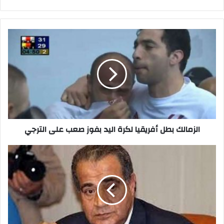
الويب
الزمالك
بطل
أفريقيا
لكرة
اليد
بفوز
صعب
على
الترجي
الزمالك بطل أفريقيا لكرة اليد بفوز صعب على الترجي
وزارة
التموين
تعتذر
للمواطنين
بسبب
أزمة
تجديد
الكروت