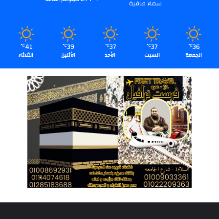
سماء صافية
41
39
37
37
36
℃
℃
℃
℃
℃
الجمعة
السبت
الأحد
الأثنين
الثلاثاء