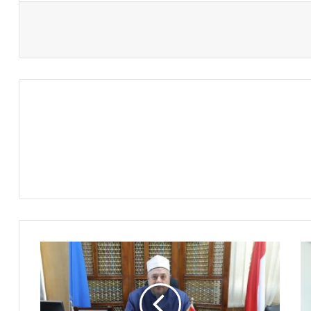
تبدأ
غدا
الاثنين
..
الأزهر