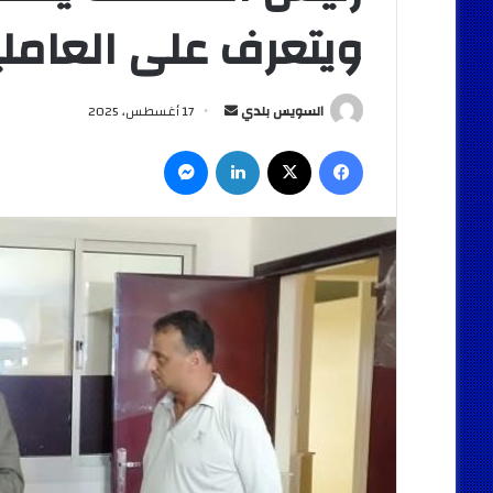
ويتعرف على العاملي
أرسل
السويس بلدي
17 أغسطس، 2025
بريدا
فيسبوك
‫X
لينكدإن
ماسنجر
إلكترونيا