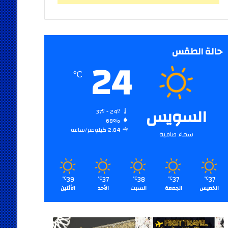
حالة الطقس
24
℃
السويس
37º - 24º
68%
2.84 كيلومتر/ساعة
سماء صافية
39
37
38
37
37
℃
℃
℃
℃
℃
الخميس
الجمعة
السبت
الأحد
الأثنين