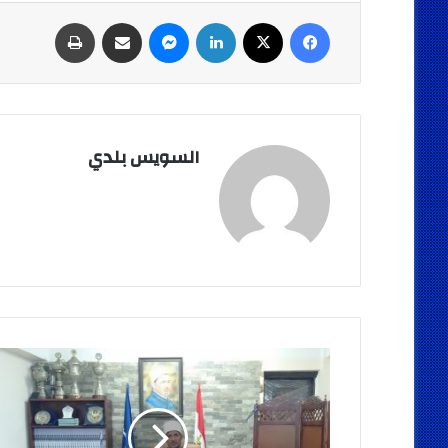
فيسبوك
‫X
لينكدإن
ماسنجر
مشاركة عبر البريد
طباعة
السويس بلدي
الدكتور
عبد
الناصر
شهاوي
رئيسًا