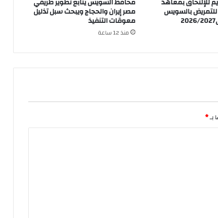
يم للإلتحاق بمعاهد
محافظ السويس يتابع تطوير طريقي
ة للتمريض بالسويس
مصر إيران والحجاج ويبحث سبل تذليل
2
معوقات التنفيذ
منذ 12 ساعة
 بـ
*