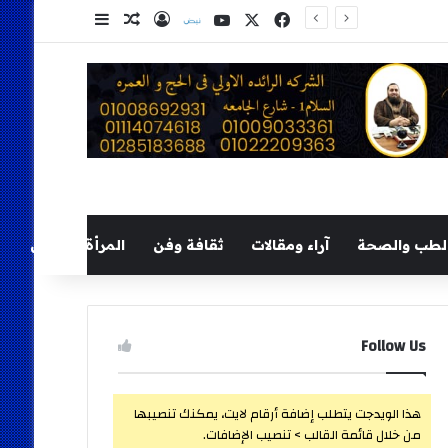
‫X
فيسبوك
‫YouTube
نلض
تسجيل الدخول
مقال عشوائي
إضافة عمود ج
لطب والصحة
آراء ومقالات
ثقافة وفن
المرأة والطفل
Follow Us
هذا الويدجت يتطلب إضافة أرقام لايت، يمكنك تنصيبها
من خلال قائمة القالب > تنصيب الإضافات.