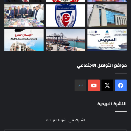
مواقع التواصل الاجتماعي
‫X
فيسبوك
‫YouTube
نلض
النشرة البريدية
اشترك في نشرتنا البريدية