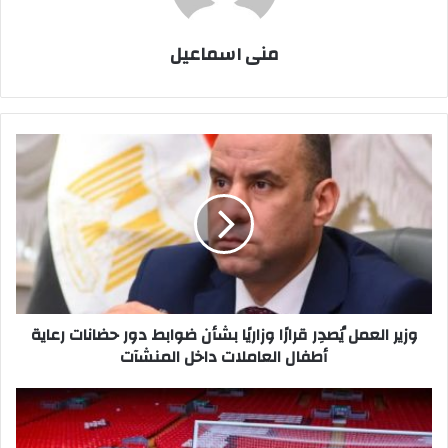
منى اسماعيل
وزير
العمل
يُصدِر
قرارًا
وزاريًا
بشأن
ضوابط
دور
حضانات
رعاية
وزير العمل يُصدِر قرارًا وزاريًا بشأن ضوابط دور حضانات رعاية
أطفال
أطفال العاملات داخل المنشآت
العاملات
داخل
تعرف
المنشآت
على
مسيرة