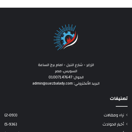
الزراير - شارع النيل - امام برج الساعة
السويس، مصر
الجوال: 01007147647
البريد الألكتروني: admin@suezbalady.com
تصنيفات
آراء ومقالات
(2٬093)
أخبار الحوادث
(5٬936)