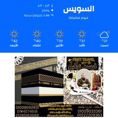
السويس
37º - 27º
20%
2.86 كيلومتر/ساعة
غيوم متفرقة
42
40
39
37
37
℃
℃
℃
℃
℃
السبت
الأحد
الأثنين
الثلاثاء
الأربعاء