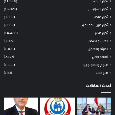
أخبار الرياضة
(11٬064)
أخبار السويس
(16٬825)
أخبار عاجلة
(3٬306)
أخبار عربية وعالمية
(7٬002)
أخبار مصر
(14٬420)
الطب والصحة
(3٬027)
المرأة والطفل
(1٬476)
ثقافة وفن
(2٬177)
علوم وتكنولوجيا
(1٬362)
منوعات
(190)
أحدث المقالات