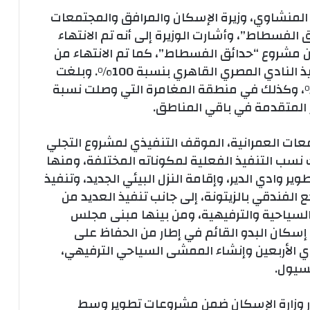
المنشاوي، وزيرة الإسكان والمرافق والمجتمعات
الفسطاط”، وأشارت الوزيرة إلى أنه تم الانتهاء
مشروع “حدائق الفسطاط”، كما تم الانتهاء من
تنفيذ المنطقة الثقافية، وتم استكمال تنفيذ النادي المصري القاهري بنسبة 100%. وبلغت
ة التنفيذ في المنطقة الاستثمارية 97%، وكذلك في منطقة المغامرة التي وصلت نسبة
عات العمرانية، الموقف التنفيذي لمشروع التجلي
 نسب التنفيذ الفعلية لمكوناته المختلفة، ومنها
ير وادي الدير، وإقامة النزل البيئي الجديد، وتنفيذ
ع الفندقي بالزيتونة، إلى جانب تنفيذ العديد من
لسياحية والترفيهية، ومن بينها مبنى مجلس
ر إسكان البدو القائم في إطار من الحفاظ على
دي الأربعين وإنشاء الممشى السياحي الترفيهي،
لسيول.
 وزارة الإسكان ضمن مشروعات تطوير وسط