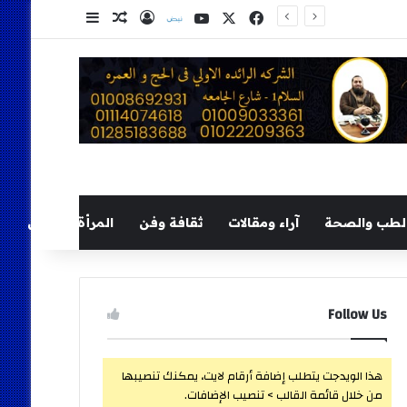
‫X
فيسبوك
‫YouTube
نلض
تسجيل الدخول
مقال عشوائي
إضافة عمود ج
لطب والصحة
آراء ومقالات
ثقافة وفن
المرأة والطفل
Follow Us
هذا الويدجت يتطلب إضافة أرقام لايت، يمكنك تنصيبها
من خلال قائمة القالب > تنصيب الإضافات.