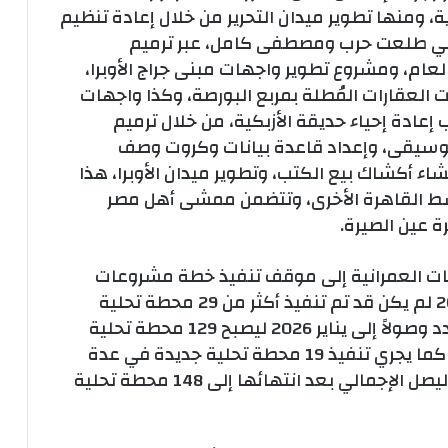
 ومنها تطوير ميدان التحرير من خلال إعادة تنظيم
داني طلعت حرب ومصطفى كامل، عبر ترميم
عام، ومشروع تطوير واجهات مبنى جراج الأوبرا،
 العقارات المُطلة بمربع البورصة، وكذا واجهات
ب إعادة إحياء حديقة الأزبكية، من خلال ترميم
لموسيقى، وإعداد قاعدة بيانات وكروت وصف
شاء أكشاك بيع الكتب، وتطوير ميدان الأوبرا، هذا
سط القاهرة الأخرى، وتتضمن ممشى أهل مصر
 عين الصيرة.
ات العمرانية إلى موقف تنفيذ خطة مشروعات
تحلية مياه البحر، لافتة إلى أنه حتى عام 2014 لم يكن قد تم تنفيذ أكثر من 29 محطة تحلية
بطاقة إجمالية 99.8 ألف م3/يوم، ليزداد العدد وصولاً إلى يناير 2026 ليصبح 129 محطة تحلية
قائمة بطاقة إجمالية 1.411 مليون م3/يوم، كما يجري تنفيذ 19 محطة تحلية جديدة في عدة
محافظات بطاقة إجمالية 687 ألف م3/يوم، ليصل الإجمالي بعد انتهائها إلى 148 محطة تحلية