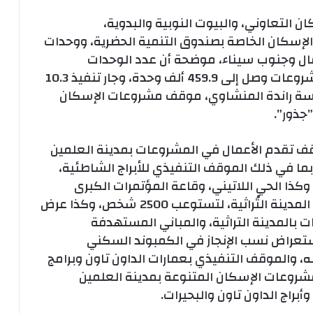
التعاوني، والبيوت النوبية والبدوية،
لإسكان الخاصة بصندوق التنمية الحضرية، ووحدات
ال وجنوب سيناء، موضحة أن عدد الوحدات
السكنية التي تم تنفيذها في إطار هذه المشروعات وصل إلى 459.9 ألف وحدة، وجار تنفيذ 10.3
دسة راندة المنشاوي، موقف مشروعات الإسكان
جذور”.
ف تقدم الأعمال في المشروعات بمدينة العلمين
ما في ذلك الموقف التنفيذي للأبراج الشاطئية،
628 وحدة سكنية، وكذا الحي اللاتيني، وقاعة المؤتمرات الكبرى
الجاري تنفيذها بمنطقة أرض المعارض داخل المدينة التُراثية، لتستوعب 2500 شخص، وكذا عرض
ت بالمدينة التراثية، والمباني المستهدفة
 استعراض نسب الإنجاز في الكمبوند السكني
ه، والموقف التنفيذي بعمارات الداون تاون وبرامج
مشروعات الإسكان المتنوعة بمدينة العلمين
راج الداون تاون والبحيرات.