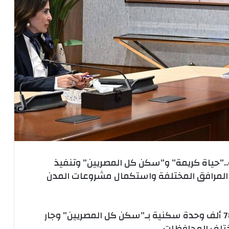
”حياة كريمة” و”سكن كل المصريين” وتنفيذ
ير المرافق المختلفة واستكمال مشروعات المدن
وزيرة الإسكان: الانتهاء من تنفيذ أكثر من 789 ألف وحدة سكنية بـ”سكن كل المصريين” وجار