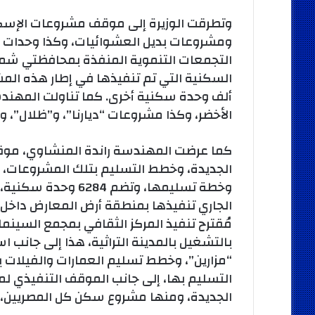
وتطرقت الوزيرة إلى موقف مشروعات الإسكان 
ومشروعات بديل العشوائيات، وكذا وحدات ا
التجمعات التنموية المنفذة بمحافظتي شم
ألف وحدة سكنية أخرى. كما تناولت المهن
الأخضر، وكذا مشروعات “ديارنا”، و”ظلال”، و”
كما عرضت المهندسة راندة المنشاوي، موق
الجديدة، وخطط التسليم بتلك المشروعات، ب
وخطة تسليمها، وتضم 4
مُقترح تنفيذ المركز الثقافي بمجمع السينما
بالتشغيل بالمدينة التراثية، هذا إلى جانب
“مزارين”، وخطط تسليم العمارات والفيلات ب
التسليم بها، إلى جانب الموقف التنفيذي ل
الجديدة، ومنها مشروع سكن كل المصريين، وأب