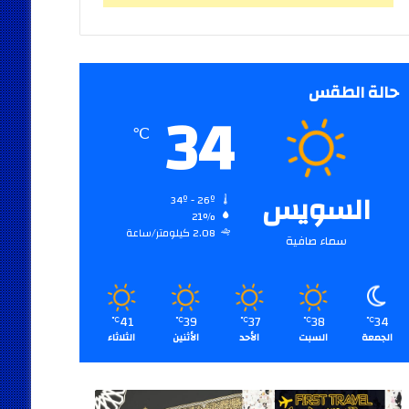
حالة الطقس
34
℃
السويس
34º - 26º
21%
2.08 كيلومتر/ساعة
سماء صافية
41
39
37
38
34
℃
℃
℃
℃
℃
الجمعة
السبت
الأحد
الأثنين
الثلاثاء