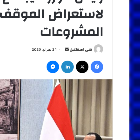
لاستعراض الموقف ا
المشروعات
أرسل
منى اسماعيل
24 فبراير، 2026
بريدا
فيسبوك
‫X
لينكدإن
ماسنجر
إلكترونيا