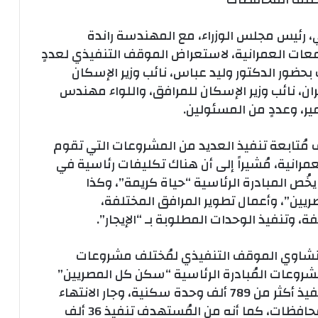
 رئيس مجلس الوزراء، مع المهندسة راندة
معات العمرانية، لاستعراض الموقف التنفيذي لعددٍ
بحضور الدكتور وليد عباس، نائب وزير الإسكان
ن، نائب وزير الإسكان للمرافق، واللواء مهندس
ير، وعددٍ من المسئولين.
دف مُتابعة تنفيذ العديد من المشروعات التي تقوم
مرانية، مُشيراً إلى أن هناك تكليفات رئاسية في
ُص المبادرة الرئاسية “حياة كريمة”، وكذا
يين”، وأعمال تطوير المرافق المختلفة،
وتنفيذ الوحدات المطلوبة بـ “الإيجار”.
لمنشاوي الموقف التنفيذي لمُختلف مشروعات
روعات المُبادرة الرئاسية “سكن كل المصريين”
محور محدودي الدخل، فقد تم الانتهاء من تنفيذ أكثر من 789 ألف وحدة سكنية، وجار الانتهاء
من تنفيذ 215 ألف وحدة سكنية بمختلف المحافظات، كما أنه من المُستهدف تنفيذ 36 ألف