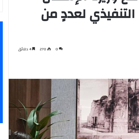
لتنفيذي لعددٍ من
0
270
4 دقائق