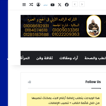
‫X
فيسبوك
‫YouTube
نلض
تسجيل الدخول
مقال عشوائي
إضافة عمود ج
لطب والصحة
آراء ومقالات
ثقافة وفن
المرأة والطفل
Follow Us
هذا الويدجت يتطلب إضافة أرقام لايت، يمكنك تنصيبها
من خلال قائمة القالب > تنصيب الإضافات.