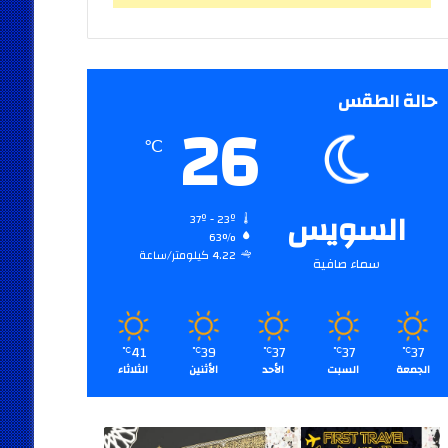
حالة الطقس
26
℃
السويس
37º - 23º
63%
4.22 كيلومتر/ساعة
سماء صافية
41
39
37
37
37
℃
℃
℃
℃
℃
الجمعة
السبت
الأحد
الأثنين
الثلاثاء