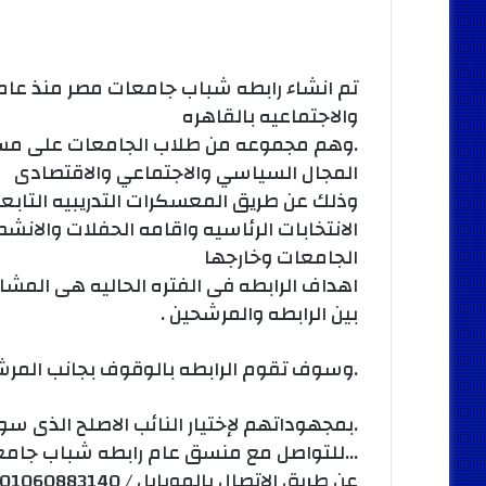
تم انشاء رابطه شباب جامعات مصر منذ عام
والاجتماعيه بالقاهره
.وهم مجموعه من طلاب الجامعات على مس
المجال السياسي والاجتماعي والاقتصادى
وذلك عن طريق المعسكرات التدريبيه التابعه
الانتخابات الرئاسيه واقامه الحفلات والانشط
الجامعات وخارجها
اهداف الرابطه فى الفتره الحاليه هى المشار
بين الرابطه والمرشحين .
.وسوف تقوم الرابطه بالوقوف بجانب المرشح 
.بمجهوداتهم لإختيار النائب الاصلح الذى
…للتواصل مع منسق عام رابطه شباب جام
عن طريق الاتصال بالموبايل / 01060883140