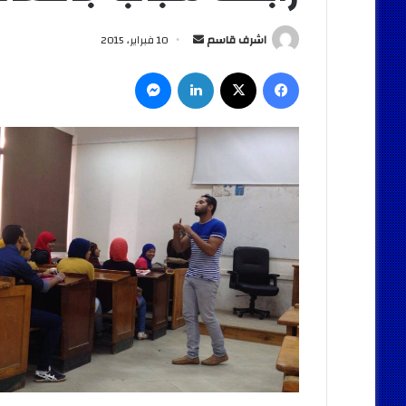
أرسل
اشرف قاسم
10 فبراير، 2015
بريدا
فيسبوك
‫X
لينكدإن
ماسنجر
إلكترونيا