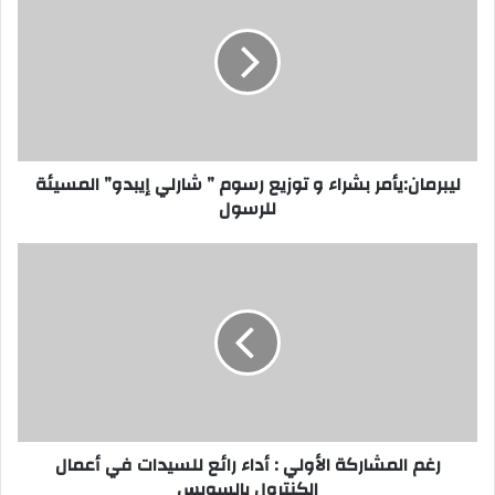
و
توزيع
رسوم
”
شارلي
إيبدو”
المسيئة
للرسول
ليبرمان:يأمر بشراء و توزيع رسوم ” شارلي إيبدو” المسيئة
للرسول
رغم
المشاركة
الأولي
:
أداء
رائع
للسيدات
في
أعمال
الكنترول
رغم المشاركة الأولي : أداء رائع للسيدات في أعمال
بالسويس
الكنترول بالسويس