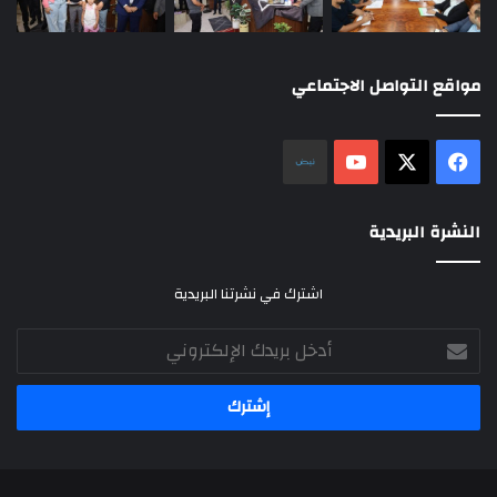
مواقع التواصل الاجتماعي
‫X
فيسبوك
‫YouTube
نلض
النشرة البريدية
اشترك في نشرتنا البريدية
أدخل
بريدك
الإلكتروني