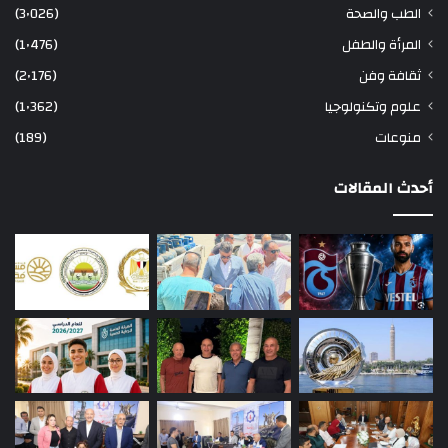
الطب والصحة
(3٬026)
المرأة والطفل
(1٬476)
ثقافة وفن
(2٬176)
علوم وتكنولوجيا
(1٬362)
منوعات
(189)
أحدث المقالات