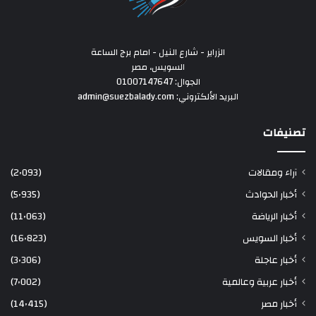
الزراير - شارع النيل - امام برج الساعة
السويس، مصر
الجوال: 01007147647
البريد الألكتروني: admin@suezbalady.com
تصنيفات
آراء ومقالات
(2٬093)
أخبار الحوادث
(5٬935)
أخبار الرياضة
(11٬063)
أخبار السويس
(16٬823)
أخبار عاجلة
(3٬306)
أخبار عربية وعالمية
(7٬002)
أخبار مصر
(14٬415)