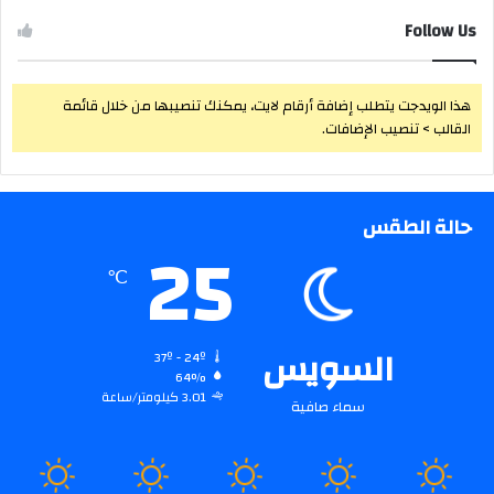
Follow Us
هذا الويدجت يتطلب إضافة أرقام لايت، يمكنك تنصيبها من خلال قائمة
القالب > تنصيب الإضافات.
حالة الطقس
25
℃
السويس
37º - 24º
64%
3.01 كيلومتر/ساعة
سماء صافية