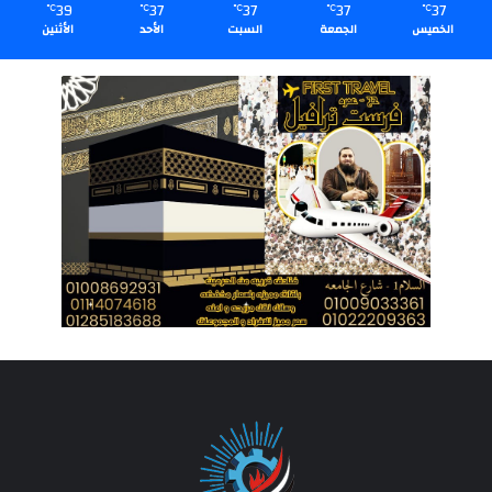
39
37
37
37
37
℃
℃
℃
℃
℃
الخميس
الجمعة
السبت
الأحد
الأثنين