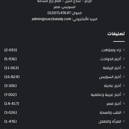
الزراير - شارع النيل - امام برج الساعة
السويس، مصر
الجوال: 01007147647
البريد الألكتروني: admin@suezbalady.com
تصنيفات
آراء ومقالات
(2٬093)
أخبار الحوادث
(5٬936)
أخبار الرياضة
(11٬063)
أخبار السويس
(16٬824)
أخبار عاجلة
(3٬306)
أخبار عربية وعالمية
(7٬002)
أخبار مصر
(14٬417)
الطب والصحة
(3٬026)
المرأة والطفل
(1٬476)