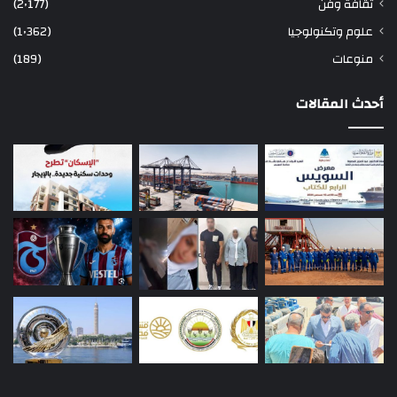
ثقافة وفن
(2٬177)
علوم وتكنولوجيا
(1٬362)
منوعات
(189)
أحدث المقالات