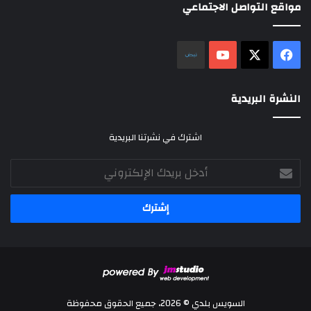
مواقع التواصل الاجتماعي
‫X
فيسبوك
‫YouTube
نلض
النشرة البريدية
اشترك في نشرتنا البريدية
أدخل
بريدك
الإلكتروني
السويس بلدي © 2026، جميع الحقوق محفوظة