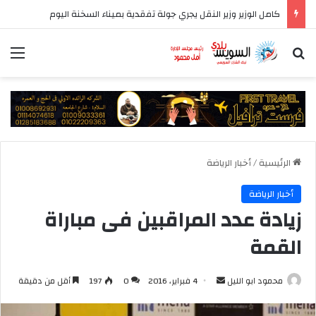
كامل الوزير وزير النقل يجري جولة تفقدية بميناء السخنة اليوم
بحث عن
الق
الرئيسية
/
أخبار الرياضة
أخبار الرياضة
زيادة عدد المراقبين فى مباراة
القمة
أرسل
محمود ابو الليل
4 فبراير، 2016
0
197
أقل من دقيقة
بريدا
إلكترونيا