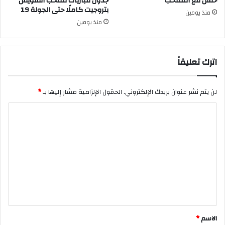
حسن مع المنتخب
جدول مباريات منتخب السويس
بتروجيت كاملًا حتى الجولة 19
منذ يومين
منذ يومين
اترك تعليقاً
لن يتم نشر عنوان بريدك الإلكتروني.
الحقول الإلزامية مشار إليها بـ
*
ا
ل
ت
ع
ل
ي
ق
*
الاسم
*