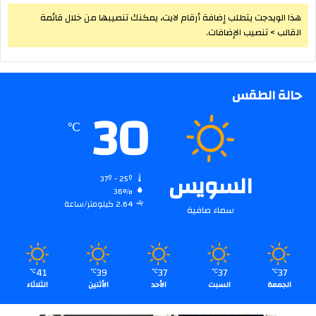
هذا الويدجت يتطلب إضافة أرقام لايت، يمكنك تنصيبها من خلال قائمة
القالب > تنصيب الإضافات.
حالة الطقس
30
℃
السويس
37º - 25º
36%
2.64 كيلومتر/ساعة
سماء صافية
41
39
37
37
37
℃
℃
℃
℃
℃
الجمعة
السبت
الأحد
الأثنين
الثلاثاء