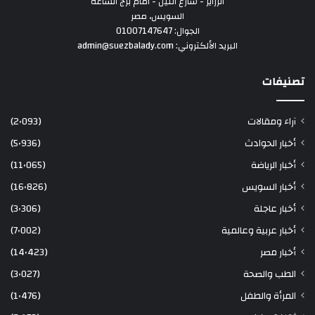
الزراير - شارع النيل - امام برج الساعة
السويس، مصر
الجوال: 01007147647
البريد الألكتروني: admin@suezbalady.com
تصنيفات
آراء ومقالات
(2٬093)
أخبار الحوادث
(5٬936)
أخبار الرياضة
(11٬065)
أخبار السويس
(16٬826)
أخبار عاجلة
(3٬306)
أخبار عربية وعالمية
(7٬002)
أخبار مصر
(14٬423)
الطب والصحة
(3٬027)
المرأة والطفل
(1٬476)