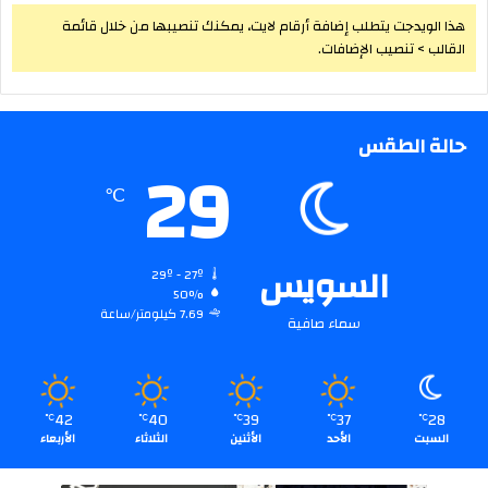
هذا الويدجت يتطلب إضافة أرقام لايت، يمكنك تنصيبها من خلال قائمة
القالب > تنصيب الإضافات.
حالة الطقس
29
℃
السويس
29º - 27º
50%
7.69 كيلومتر/ساعة
سماء صافية
42
40
39
37
28
℃
℃
℃
℃
℃
السبت
الأحد
الأثنين
الثلاثاء
الأربعاء