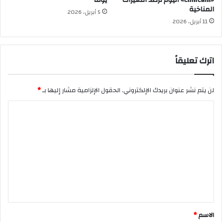
«ClimCam» اليوم لرصد التغيرات
يوما
المناخية
5 أبريل، 2026
11 أبريل، 2026
اترك تعليقاً
لن يتم نشر عنوان بريدك الإلكتروني.
الحقول الإلزامية مشار إليها بـ
*
ا
ل
ت
ع
ل
ي
ق
*
الاسم
*