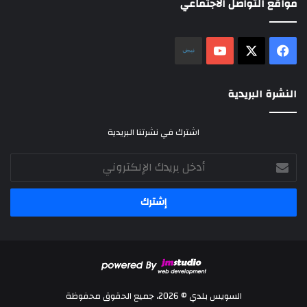
مواقع التواصل الاجتماعي
‫X
فيسبوك
‫YouTube
نلض
النشرة البريدية
اشترك في نشرتنا البريدية
أدخل
بريدك
الإلكتروني
السويس بلدي © 2026، جميع الحقوق محفوظة