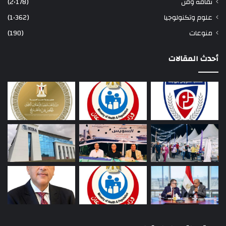
ثقافة وفن
(2٬178)
علوم وتكنولوجيا
(1٬362)
منوعات
(190)
أحدث المقالات