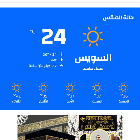
حالة الطقس
24
℃
السويس
36º - 24º
66%
2.74 كيلومتر/ساعة
سماء صافية
41
39
37
37
36
℃
℃
℃
℃
℃
الجمعة
السبت
الأحد
الأثنين
الثلاثاء