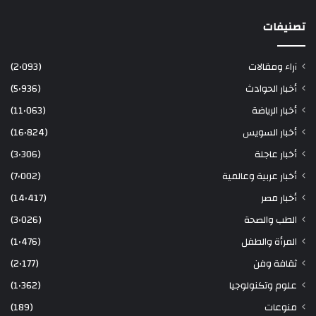
تصنيفات
آراء ومقالات
(2٬093)
أخبار الحوادث
(5٬936)
أخبار الرياضة
(11٬063)
أخبار السويس
(16٬824)
أخبار عاجلة
(3٬306)
أخبار عربية وعالمية
(7٬002)
أخبار مصر
(14٬417)
الطب والصحة
(3٬026)
المرأة والطفل
(1٬476)
ثقافة وفن
(2٬177)
علوم وتكنولوجيا
(1٬362)
منوعات
(189)