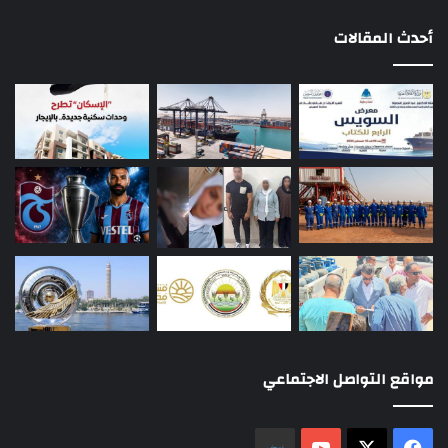
أحدث المقالات
مواقع التواصل الاجتماعي
‫X
فيسبوك
‫YouTube
نلض