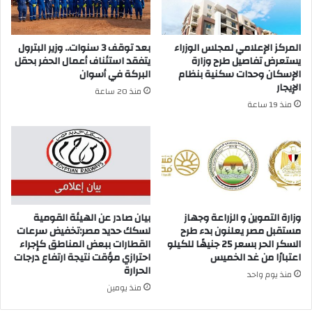
المركز الإعلامي لمجلس الوزراء
بعد توقف 3 سنوات.. وزير البترول
يستعرض تفاصيل طرح وزارة
يتفقد استئناف أعمال الحفر بحقل
الإسكان وحدات سكنية بنظام
البركة في أسوان
الإيجار
منذ 20 ساعة
منذ 19 ساعة
وزارة التموين و الزراعة وجهاز
بيان صادر عن الهيئة القومية
مستقبل مصر يعلنون بدء طرح
لسكك حديد مصر:تخفيض سرعات
السكر الحر بسعر 25 جنيهًا للكيلو
القطارات ببعض المناطق كإجراء
اعتبارًا من غد الخميس
احترازي مؤقت نتيجة ارتفاع درجات
الحرارة
منذ يوم واحد
منذ يومين