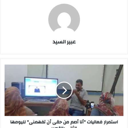
عبير السيد
استمرار
فعاليات
"أنا
أصم
من
حقى
أن
تفهمنى"
لليومها
الثاني
استمرار فعاليات "أنا أصم من حقى أن تفهمنى" لليومها
بالقصير