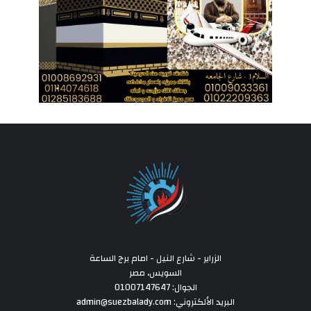
الزراير - شارع النيل - امام برج الساعة
السويس، مصر
الجوال: 01007147647
البريد الألكتروني: admin@suezbalady.com