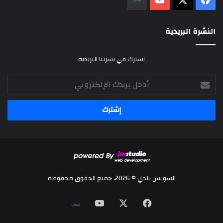
النشرة البريدية
اشترك في نشرتنا البريدية
أدخل
بريدك
الإلكتروني
السويس بلدي © 2026، جميع الحقوق محفوظة
‫X
فيسبوك
‫YouTube
نلض