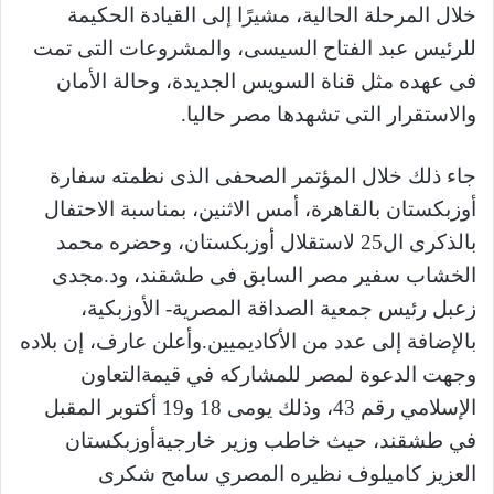
خلال المرحلة الحالية، مشيرًا إلى القيادة الحكيمة
للرئيس عبد الفتاح السيسى
، والمشروعات التى تمت
فى عهده مثل قناة السويس الجديدة، وحالة الأمان
والاستقرار التى تشهدها مصر حاليا.
جاء ذلك خلال المؤتمر الصحفى الذى نظمته سفارة
أوزبكستان بالقاهرة، أمس الاثنين، بمناسبة الاحتفال
بالذكرى ال25 لاستقلال أوزبكستان، وحضره محمد
الخشاب سفير مصر السابق فى طشقند، ود.مجدى
زعبل رئيس جمعية الصداقة المصرية- الأوزبكية،
بالإضافة إلى عدد من الأكاديميين.
وأعلن عارف، إن بلاده
وجهت الدعوة لمصر للمشاركه في
قيمة
التعاون
الإسلامي رقم 43، وذلك يومى 18 و19 أكتوبر المقبل
في طشقند، حيث خاطب وزير
خارجية
أوزبكستان
العزيز كاميلوف نظيره المصري سامح شكرى