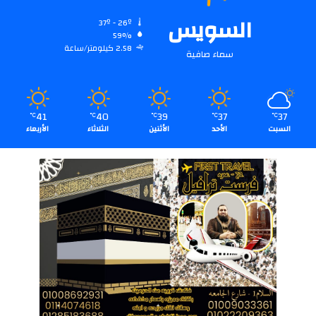
السويس
37º - 26º
59%
2.58 كيلومتر/ساعة
سماء صافية
41
40
39
37
37
℃
℃
℃
℃
℃
السبت
الأحد
الأثنين
الثلاثاء
الأربعاء