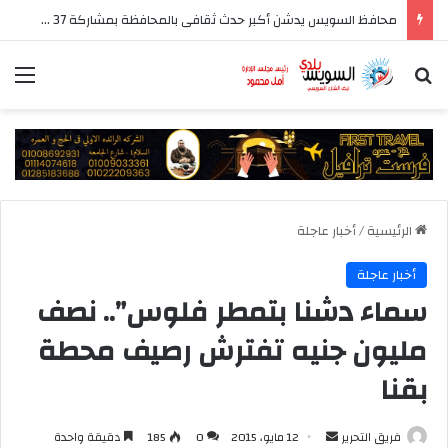
قصور الثقافة تشارك في معرض السويس الرابع للكتاب بأكثر من 250 عنوانا وببرنامج فني عبر المسرح المتنقل
بحث عن
الق
الرئيسية
/
أخبار عاجلة
أخبار عاجلة
سماء دشنا بتمطر فلوس”.. نصف
مليون جنيه تفترش رصيف محطة
بقنا
أرسل
فريق التحرير
12 مايو، 2015
0
185
دقيقة واحدة