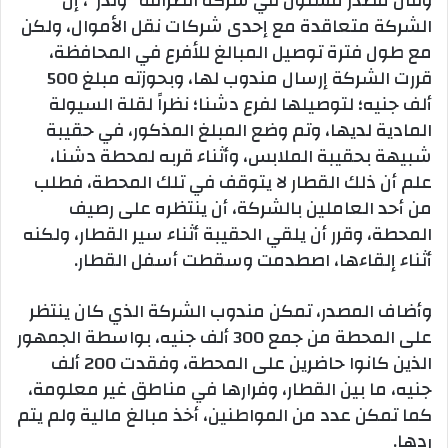
وقال مصدر مسئول في شركة الصرافة “وندر”، إن
الشركة متعاقدة مع إحدى شركات نقل الأموال، ولكن
مع طول فترة توصيل المبالغ للأفرع في المحافظة،
قررت الشركة إرسال مندوب لها، وبحوزته مبلغ 500
ألف جنيه؛ لتوصيلها لفرع دشنا؛ نظراً لقلة السيولة
المادية لديها، وتم وضع المبلغ المذكور، في حقيبة
شبيهة بحقيبة الملابس، وأثناء قربه لمحطة دشنا،
علم أن ذلك القطار لا يتوقف في تلك المحطة، فطلب
من أحد العاملين بالشركة، أن ينتظره على رصيف
المحطة، وقرر أن يلقي الحقيبة أثناء سير القطار، ولكنه
أثناء إلقاءها، اصطدمت وسقطت أسفل القطار.
وأضاف المصدر، تمكن مندوب الشركة الذي كان ينتظر
على المحطة من جمع 300 ألف جنيه، بواسطة الجمهور
الذين كانوا حاضرين على المحطة، وفقدت 200 ألف
جنيه، ما بين القطار، وفرارها في مناطق غير معلومة،
كما تمكن عدد من المواطنين، أخذ مبالغ مالية ولم يتم
ردها.