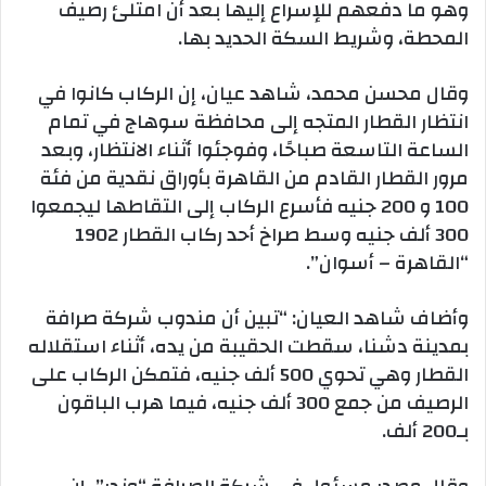
وهو ما دفعهم للإسراع إليها بعد أن امتلئ رصيف
المحطة، وشريط السكة الحديد بها.
وقال محسن محمد، شاهد عيان، إن الركاب كانوا في
انتظار القطار المتجه إلى محافظة سوهاج في تمام
الساعة التاسعة صباحًا، وفوجئوا أثناء الانتظار، وبعد
مرور القطار القادم من القاهرة بأوراق نقدية من فئة
100 و 200 جنيه فأسرع الركاب إلى التقاطها ليجمعوا
300 ألف جنيه وسط صراخ أحد ركاب القطار 1902
“القاهرة – أسوان”.
وأضاف شاهد العيان: “تبين أن مندوب شركة صرافة
بمدينة دشنا، سقطت الحقيبة من يده، أثناء استقلاله
القطار وهي تحوي 500 ألف جنيه، فتمكن الركاب على
الرصيف من جمع 300 ألف جنيه، فيما هرب الباقون
بـ200 ألف.