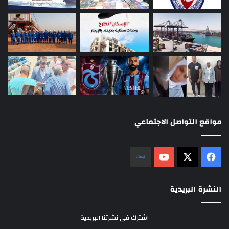
مواقع التواصل الاجتماعي
‫X
فيسبوك
‫YouTube
نلض
النشرة البريدية
اشترك في نشرتنا البريدية