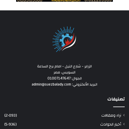
الزراير - شارع النيل - امام برج الساعة
السويس، مصر
الجوال: 01007147647
البريد الألكتروني: admin@suezbalady.com
تصنيفات
آراء ومقالات
(2٬093)
أخبار الحوادث
(5٬936)