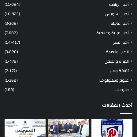
أخبار الرياضة
(11٬064)
أخبار السويس
(16٬825)
أخبار عاجلة
(3٬306)
أخبار عربية وعالمية
(7٬002)
أخبار مصر
(14٬417)
الطب والصحة
(3٬026)
المرأة والطفل
(1٬476)
ثقافة وفن
(2٬177)
علوم وتكنولوجيا
(1٬362)
منوعات
(189)
أحدث المقالات