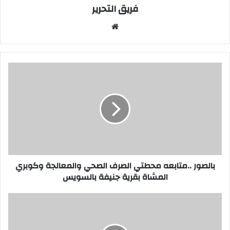
فريق التحرير
موقع
الويب
بالصور
..متابعه
محطتي
الصرف
الصحي
والمعالجة
وكوبري
المشاة
بقرية
جنيفة
بالصور ..متابعه محطتي الصرف الصحي والمعالجة وكوبري
بالسويس
المشاة بقرية جنيفة بالسويس
سماء
دشنا
بتمطر