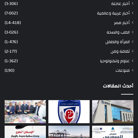
أخبار عاجلة
(3٬306)
أخبار عربية وعالمية
(7٬002)
أخبار مصر
(14٬418)
الطب والصحة
(3٬026)
المرأة والطفل
(1٬476)
ثقافة وفن
(2٬177)
علوم وتكنولوجيا
(1٬362)
منوعات
(190)
أحدث المقالات