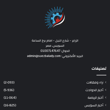
الزراير - شارع النيل - امام برج الساعة
السويس، مصر
الجوال: 01007147647
البريد الألكتروني: admin@suezbalady.com
تصنيفات
آراء ومقالات
(2٬093)
أخبار الحوادث
(5٬936)
أخبار الرياضة
(11٬064)
أخبار السويس
(16٬825)