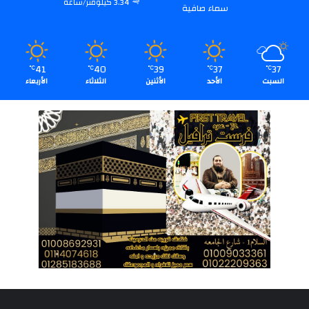
3.34 كيلومتر/ساعة
سماء صافية
41
40
39
37
37
℃
℃
℃
℃
℃
السبت
الأحد
الأثنين
الثلاثاء
الأربعاء