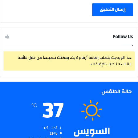
Follow Us
هذا الويدجت يتطلب إضافة أرقام لايت، يمكنك تنصيبها من خلال قائمة
القالب > تنصيب الإضافات.
حالة الطقس
37
℃
السويس
37º - 26º
21%