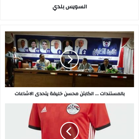
السويس بلدي
بالمستندات
...
الكابتن
محسن
خليفة
يتحدى
الاشاعات
بالمستندات ... الكابتن محسن خليفة يتحدى الاشاعات
‏رسميا..
قميص
منتخب
مصر
في
كأس