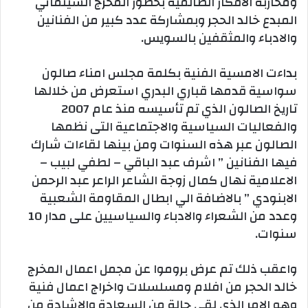
ومحاربة الافكار الظالمية بحضور المخرج السينمائي
المبدع خالد الحجر وبمشاركة عدد كبير من الفنانين
والادباء والمثقفين بالسويس.
بداءت الامسية الفنية بكلمة مجلس امناء صالون
سواسية قدمها قباري البدري استعرض من خلالها
تاريخ الصالون الذي تم تأسيسه منذ عام 2007
والفعاليات السياسية والاجتماعية التى نظمها
الصالون عبر هذه السنوات ومن بينها لقاءات شارك
فيها الفنانين ” اشرف عبد الباقي – لطفي لبيب –
الاعلامية نهال كمال زوجة الشاعر الراعر عبد الرحمن
الابنودي ” بالاضافة الي ابطال المقاومة الشعبية
وعدد من الشعراء والادباء والسياسيين على مدار 10
سنوات.
واعقب ذلك تم عرض بروموا عن مجمل اعمال المخرج
خالد الحجر من افلام ومسلسلات واخراج اعمال فنية
وهو الامر الذي لقي حالة من السعادة والاشادة من