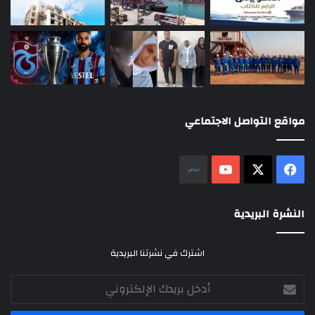
مواقع التواصل الاجتماعي
‫X
فيسبوك
‫YouTube
نلض
النشرة البريدية
اشترك في نشرتنا البريدية
أدخل
بريدك
الإلكتروني