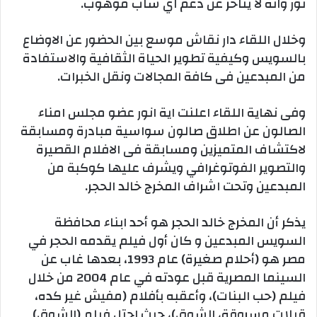
نور وانه لا يتاخر عن دعم اي شاب موهوب.
وخلال اللقاء دار نقاش موسع بين الحضور عن الاوضاع
بالسويس وكيفية تطوير الحياة الثقافية والاستفادة
من المبدعين فى كافة المجالات ونقل الخبرات.
وفى نهاية اللقاء اعلنت اية انور عضو مجلس امناء
الصالون عن اطلاق صالون سواسية مبادرة ومسابقة
لاكتشاف المتميزين ومسابقة فى الافلام القصيرة
والتصوير الفوتوغرافي ويشرف عليها كوكبة من
المبدعين وتحت اشراف المخرج خالد الحجر.
يذكر أن المخرج خالد الحجر هو أحد ابناء محافظة
السويس المبدعين و كان أول فيلم يقدمه الحجر في
مصر هو (أحلام صغيرة) عام 1993، بعدها غاب عن
السينما المصرية قبل عودته في عام 2004 من خلال
فيلم (حب البنات)، وأعقبه بأفلام (مفيش غير كده،
قبلات مسروقة، الشوق)، حيث احتل فيلم (الشوق)