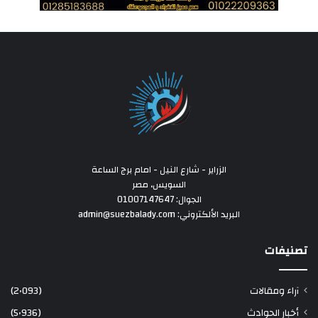
الزراير - شارع النيل - امام برج الساعة
السويس، مصر
الجوال: 01007147647
البريد الألكتروني: admin@suezbalady.com
تصنيفات
آراء ومقالات
(2٬093)
أخبار الحوادث
(5٬936)