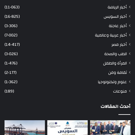
أخبار الرياضة
(11٬063)
أخبار السويس
(16٬825)
أخبار عاجلة
(3٬306)
أخبار عربية وعالمية
(7٬002)
أخبار مصر
(14٬417)
الطب والصحة
(3٬026)
المرأة والطفل
(1٬476)
ثقافة وفن
(2٬177)
علوم وتكنولوجيا
(1٬362)
منوعات
(189)
أحدث المقالات