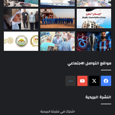
مواقع التواصل الاجتماعي
‫X
فيسبوك
‫YouTube
نلض
النشرة البريدية
اشترك في نشرتنا البريدية