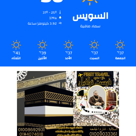
السويس
37º - 25º
17%
3.92 كيلومتر/ساعة
سماء صافية
41
39
37
37
37
℃
℃
℃
℃
℃
الجمعة
السبت
الأحد
الأثنين
الثلاثاء