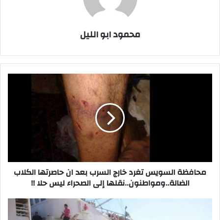
محمود ابو الليل
محافظة
السويس
تغرد
خارج
السرب
بعد
ان
حاصرتها
الكلاب
الضالة..ومواطنون..نقلها
محافظة السويس تغرد خارج السرب بعد ان حاصرتها الكلاب
إلى
الضالة..ومواطنون..نقلها إلى الصحراء ليس حلا !!
الصحراء
ليس
ميناء
حلا
سفاجا