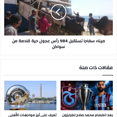
!!
تستقبل
984
رأس
عجول
حية
قادمة
من
سواكن
ميناء سفاجا تستقبل 984 رأس عجول حية قادمة من
سواكن
مقالات ذات صلة
بعد انضمام محمد صلاح لطرابزون
تعرف على أبرز مواجهات الأهلي