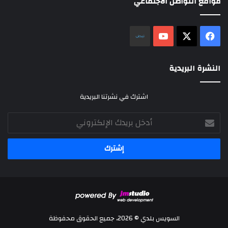
مواقع التواصل الاجتماعي
‫X
فيسبوك
‫YouTube
نلض
النشرة البريدية
اشترك في نشرتنا البريدية
أدخل
بريدك
الإلكتروني
السويس بلدي © 2026، جميع الحقوق محفوظة