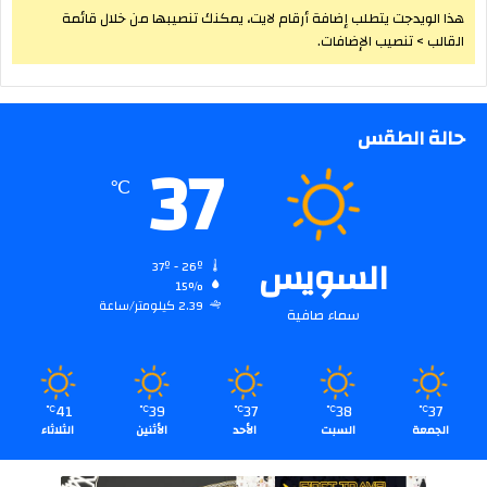
هذا الويدجت يتطلب إضافة أرقام لايت، يمكنك تنصيبها من خلال قائمة
القالب > تنصيب الإضافات.
حالة الطقس
37
℃
السويس
37º - 26º
15%
2.39 كيلومتر/ساعة
سماء صافية
41
39
37
38
37
℃
℃
℃
℃
℃
الجمعة
السبت
الأحد
الأثنين
الثلاثاء