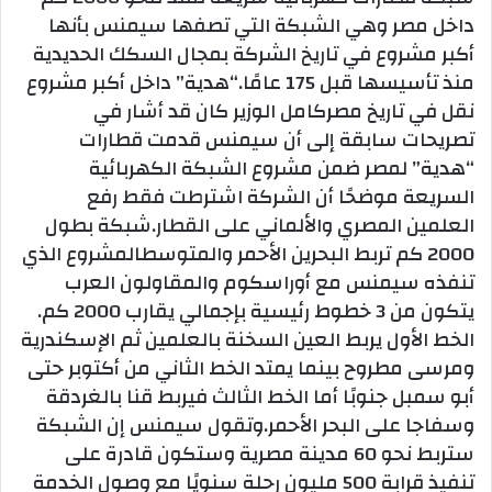
داخل مصر وهي الشبكة التي تصفها سيمنس بأنها
أكبر مشروع في تاريخ الشركة بمجال السكك الحديدية
منذ تأسيسها قبل 175 عامًا.“هدية” داخل أكبر مشروع
نقل في تاريخ مصركامل الوزير كان قد أشار في
تصريحات سابقة إلى أن سيمنس قدمت قطارات
“هدية” لمصر ضمن مشروع الشبكة الكهربائية
السريعة موضحًا أن الشركة اشترطت فقط رفع
العلمين المصري والألماني على القطار.شبكة بطول
2000 كم تربط البحرين الأحمر والمتوسطالمشروع الذي
تنفذه سيمنس مع أوراسكوم والمقاولون العرب
يتكون من 3 خطوط رئيسية بإجمالي يقارب 2000 كم.
الخط الأول يربط العين السخنة بالعلمين ثم الإسكندرية
ومرسى مطروح بينما يمتد الخط الثاني من أكتوبر حتى
أبو سمبل جنوبًا أما الخط الثالث فيربط قنا بالغردقة
وسفاجا على البحر الأحمر.وتقول سيمنس إن الشبكة
ستربط نحو 60 مدينة مصرية وستكون قادرة على
تنفيذ قرابة 500 مليون رحلة سنويًا مع وصول الخدمة