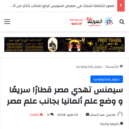
قصور الثقافة تشارك في معرض السويس الرابع للكتاب بأكثر من 250 عنوانا وببرنامج فني عبر المسرح المتنقل
بحث عن
الق
الرئيسية
/
علوم وتكنولوجيا
علوم وتكنولوجيا
سيمنس تهدي مصر قطارًا سريعًا
و وضع علم ألمانيا بجانب علم مصر
أرسل
محسن عبد الساتر
23 مايو، 2026
0
5٬630
بريدا
دقيقة واحدة
إلكترونيا