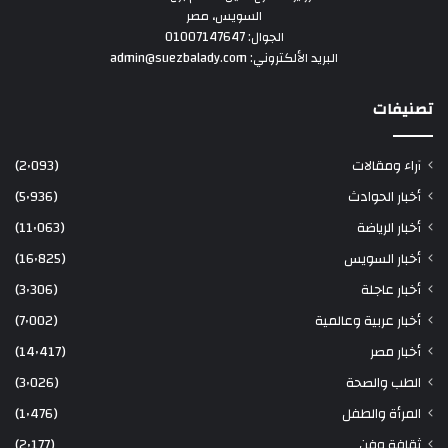
السويس، مصر
الجوال: 01007147647
البريد الألكتروني: admin@suezbalady.com
تصنيفات
آراء ومقالات
(2٬093)
أخبار الحوادث
(5٬936)
أخبار الرياضة
(11٬063)
أخبار السويس
(16٬825)
أخبار عاجلة
(3٬306)
أخبار عربية وعالمية
(7٬002)
أخبار مصر
(14٬417)
الطب والصحة
(3٬026)
المرأة والطفل
(1٬476)
ثقافة وفن
(2٬177)