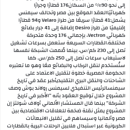
إلى نحو 90% من السكان176 قطارًا وجرارًا
كهربائيًاالعقد الموقع بين مصر وتحالف سيمنس
يشمل:41 قطارًا سريعًا من طراز Velaro و94 قطارًا
إقليميًا من طراز Desiro إضافة إلى 41 جرار بضائع
كهربائي Vectron، بإجمالي 176 وحدة متحركة
مختلفة.القطارات السريعة ستعمل بسرعات تشغيل
تصل إلى 230 كم/س، بينما صُممت الشبكة نفسها
لاستيعاب سرعات تصل إلى 250 كم/س. كما
ستُستخدم لنقل الركاب والبضائع معًا وهو ما تعتبره
الحكومة المصرية خطوة لتقليل الاعتماد على
الشاحنات والنقل البري التقليديأكبر عقد في تاريخ
سيمنسالرئيس التنفيذي لسيمنس رولاند بوش وصف
المشروع خلال توقيع العقود بأنه “الأكبر في تاريخ
الشركة” بينما قال المستشار الألماني أولاف شولتز إن
المشروع يمثل نقلة ضخمة للعلاقات الاقتصادية بين
مصر وألمانيا وسيساهم في تقليل الانبعاثات
الكربونية عبر استبدال ملايين الرحلات البرية بالقطارات