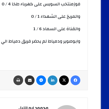
فوزمنتخب السويس على كهرباء طخا 4 / 0
والمريخ على الشهداء 1 / 0
والقناة على السماد 6 / 1
وابوصوير ودمياط لم يحضر فريق دمياط الي ارض الملعب
فيسبوك
‫X
لينكدإن
ماسنجر
مشاركة عبر البريد
طباعة
محمود ابو الليل