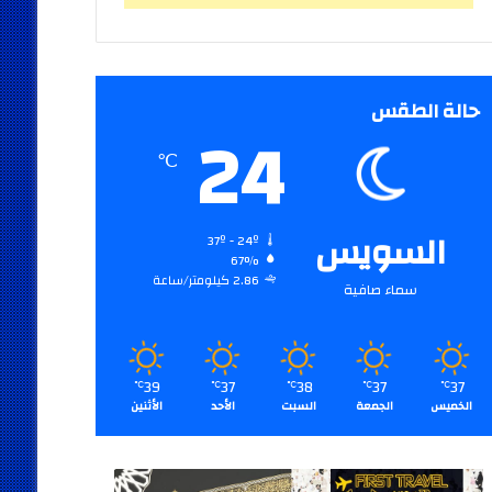
حالة الطقس
24
℃
السويس
37º - 24º
67%
2.86 كيلومتر/ساعة
سماء صافية
39
37
38
37
37
℃
℃
℃
℃
℃
الخميس
الجمعة
السبت
الأحد
الأثنين