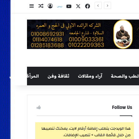
‫X
فيسبوك
‫YouTube
نلض
تسجيل الدخول
مقال عشوائي
إضافة عمود ج
لطب والصحة
آراء ومقالات
ثقافة وفن
المرأة والطفل
Follow Us
هذا الويدجت يتطلب إضافة أرقام لايت، يمكنك تنصيبها
من خلال قائمة القالب > تنصيب الإضافات.