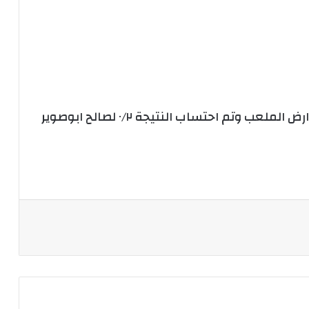
 وتم احتساب النتيجة ٠/٢ لصالح ابوصوير