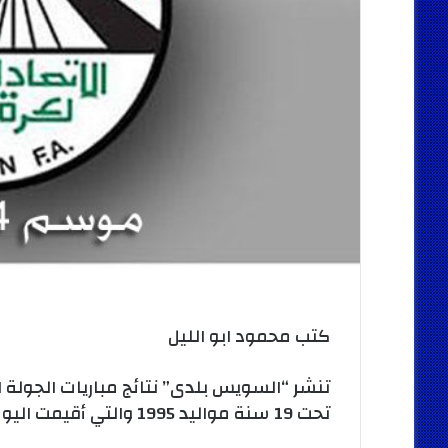
كتب محمود ابو الليل
تنشر “السويس بلدى” نتائج مباريات الجولة 
تحت 19 سنة مواليد 1995 والتي أقيمت اليوم الأثنين حيث أسفرت عن:-