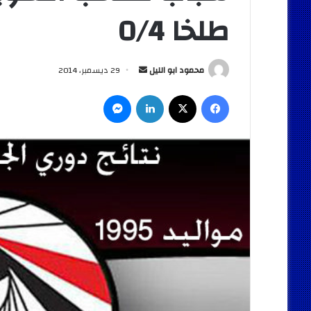
طلخا 0/4
أرسل
محمود ابو الليل
29 ديسمبر، 2014
بريدا
فيسبوك
‫X
لينكدإن
ماسنجر
إلكترونيا