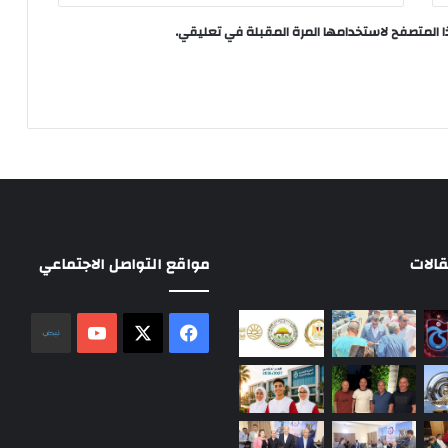
ا المتصفح لاستخدامها المرة المقبلة في تعليقي.
الات
مواقع التواصل الاجتماعي
‫X
فيسبوك
‫YouTube
نلض