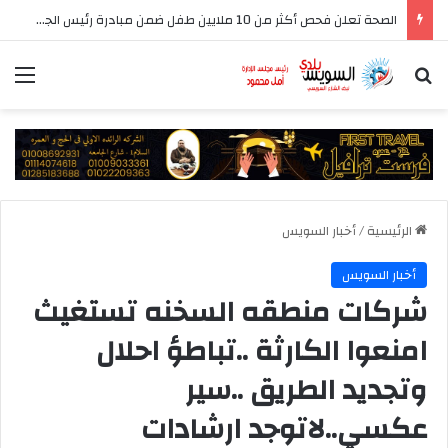
الصحة تعلن فحص أكثر من 10 ملايين طفل ضمن مبادرة رئيس الجمهورية للكشف المبكر وعلاج فقدان السمع لدى حديثي الولادة
بحث عن
الق
الرئيسية
/
أخبار السويس
أخبار السويس
شركات منطقه السخنه تستغيث
امنعوا الكارثة ..تباطؤ احلال
وتجديد الطريق ..سير
عكسي..لاتوجد ارشادات