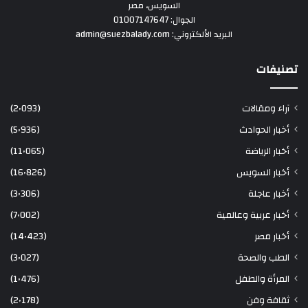
السويس، مصر
الجوال: 01007147647
البريد الألكتروني: admin@suezbalady.com
تصنيفات
آراء ومقالات
(2٬093)
أخبار الحوادث
(5٬936)
أخبار الرياضة
(11٬065)
أخبار السويس
(16٬826)
أخبار عاجلة
(3٬306)
أخبار عربية وعالمية
(7٬002)
أخبار مصر
(14٬423)
الطب والصحة
(3٬027)
المرأة والطفل
(1٬476)
ثقافة وفن
(2٬178)