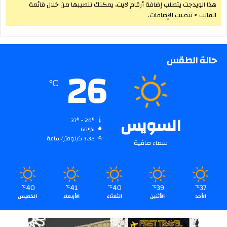
هذا الويدجت يتطلب إضافة أرقام لايت، يمكنك تنصيبها من خلال قائمة
القالب > تنصيب الإضافات.
حالة الطقس
26
℃
السويس
37º - 26º
66%
3.32 كيلومتر/ساعة
سماء صافية
40
41
40
39
37
℃
℃
℃
℃
℃
الأحد
الأثنين
الثلاثاء
الأربعاء
الخميس