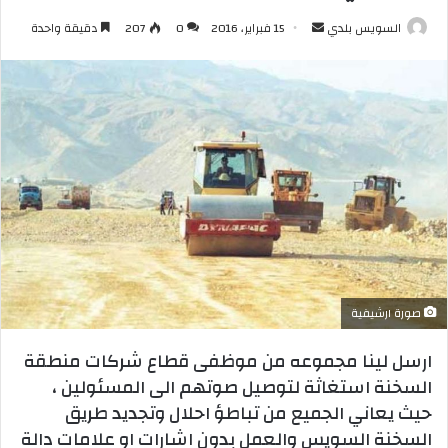
أرسل
السويس بلدي
15 فبراير، 2016
0
207
دقيقة واحدة
بريدا
إلكترونيا
صورة ارشيفية
ارسل لينا مجموعه من موظفى قطاع شركات منطقة
السخنة استغاثة لتوصيل صوتهم الى المسئولين ،
حيث يعاني الجميع من تباطؤ احلال وتجديد طريق
السخنة السويس والعمل بدون اشارات او علامات دالة