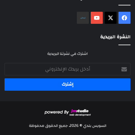
‫X
فيسبوك
‫YouTube
نلض
النشرة البريدية
اشترك في نشرتنا البريدية
أدخل
بريدك
الإلكتروني
السويس بلدي © 2026، جميع الحقوق محفوظة