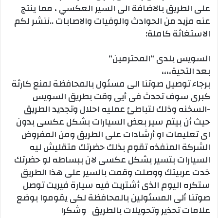
على الطريق بالاضافة الى السير العكسي ، مما ينتج
عنه مزيد من الحوادث والوفيات والاصابات ..ننشر لكم
الاستغاثة كاملة:
السويس بلدى “المحترمين”
بعد التحية،،،،
برجاء توصيل صوتنا الى مسئول بالمحافظة لمنع كارثة
كبرى سوف تحدث فى أيى وقت بطريق السويس
-السخنه وذلك لتباطئ عمليه احلال وتجديد الطريق
حيث أن بيتم سير بعض السيارات بشكل عكسى بدون
اى تعليمات او أرشادات على الطريق ومن المفروض
الشركة المنفذه تقوم بذلك حضرتك متقليش ليه
السيارات بتسير بشكل عكسى لان ببساطه لو حضرتك
خدت عربيتك ووصلت وقمت بالسير على هذا الطريق
ستكره اليوم الذى أشتريت فيه سيارة فيريت توصل
صوتنا ألى المسئولين بالمحافظة لكى يقوموا بوضع
علامات تحذير وتحويلات بالطريق وشكرا