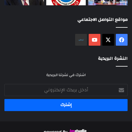
مواقع التواصل الاجتماعي
‫X
فيسبوك
‫YouTube
نلض
النشرة البريدية
اشترك في نشرتنا البريدية
أدخل
بريدك
الإلكتروني