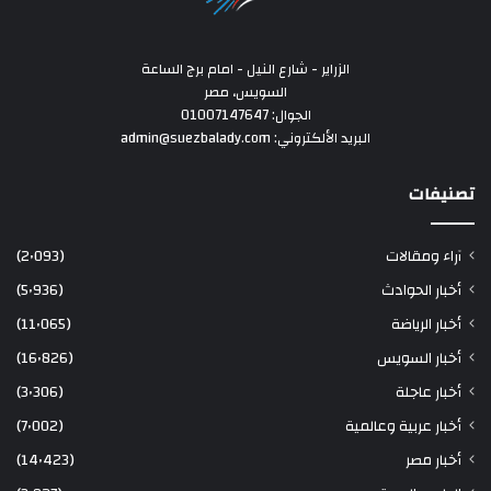
الزراير - شارع النيل - امام برج الساعة
السويس، مصر
الجوال: 01007147647
البريد الألكتروني: admin@suezbalady.com
تصنيفات
آراء ومقالات
(2٬093)
أخبار الحوادث
(5٬936)
أخبار الرياضة
(11٬065)
أخبار السويس
(16٬826)
أخبار عاجلة
(3٬306)
أخبار عربية وعالمية
(7٬002)
أخبار مصر
(14٬423)