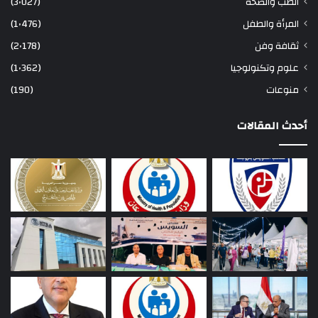
الطب والصحة
(3٬027)
المرأة والطفل
(1٬476)
ثقافة وفن
(2٬178)
علوم وتكنولوجيا
(1٬362)
منوعات
(190)
أحدث المقالات