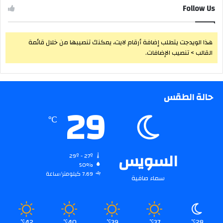
Follow Us
هذا الويدجت يتطلب إضافة أرقام لايت، يمكنك تنصيبها من خلال قائمة
القالب > تنصيب الإضافات.
حالة الطقس
29
℃
السويس
29º - 27º
50%
7.69 كيلومتر/ساعة
سماء صافية
42
40
39
37
28
℃
℃
℃
℃
℃