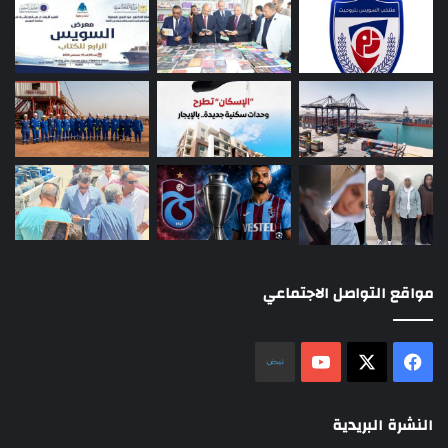
مواقع التواصل الاجتماعي
‫X
فيسبوك
‫YouTube
نلض
النشرة البريدية