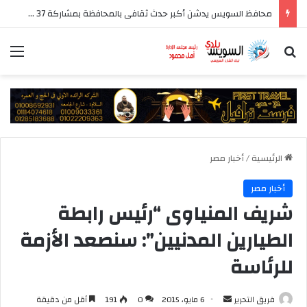
محافظ السويس يدشن أكبر حدث ثقافى بالمحافظة بمشاركة 37 دار نشر مصرية
بحث عن
الق
الرئيسية
/
أخبار مصر
أخبار مصر
شريف المنياوى “رئيس رابطة
الطيارين المدنيين”: سنصعد الأزمة
للرئاسة
أرسل
فريق التحرير
6 مايو، 2015
0
191
أقل من دقيقة