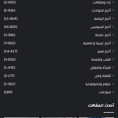
آراء ومقالات
(2٬093)
أخبار الحوادث
(5٬936)
أخبار الرياضة
(11٬064)
أخبار السويس
(16٬825)
أخبار عاجلة
(3٬306)
أخبار عربية وعالمية
(7٬002)
أخبار مصر
(14٬417)
الطب والصحة
(3٬026)
المرأة والطفل
(1٬476)
ثقافة وفن
(2٬177)
علوم وتكنولوجيا
(1٬362)
منوعات
(189)
أحدث المقالات