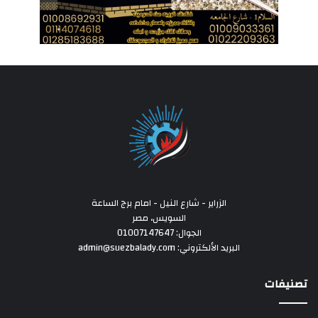
الزراير - شارع النيل - امام برج الساعة
السويس، مصر
الجوال: 01007147647
البريد الألكتروني: admin@suezbalady.com
تصنيفات