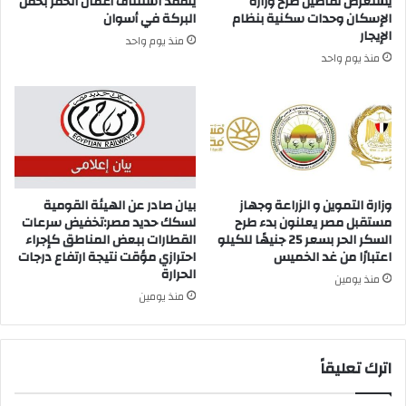
يستعرض تفاصيل طرح وزارة
يتفقد استئناف أعمال الحفر بحقل
الإسكان وحدات سكنية بنظام
البركة في أسوان
الإيجار
منذ يوم واحد
منذ يوم واحد
وزارة التموين و الزراعة وجهاز
بيان صادر عن الهيئة القومية
مستقبل مصر يعلنون بدء طرح
لسكك حديد مصر:تخفيض سرعات
السكر الحر بسعر 25 جنيهًا للكيلو
القطارات ببعض المناطق كإجراء
اعتبارًا من غد الخميس
احترازي مؤقت نتيجة ارتفاع درجات
الحرارة
منذ يومين
منذ يومين
اترك تعليقاً