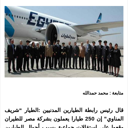
بريدا
إلكترونيا
متابعة : محمد حمدالله
قال رئيس رابطة الطيارين المدنيين :الطيار “شريف
المناوي” إن 250 طيارا يعملون بشركة مصر للطيران
وقعوا على استقالات جماعية بسبب أحوال الطيارين