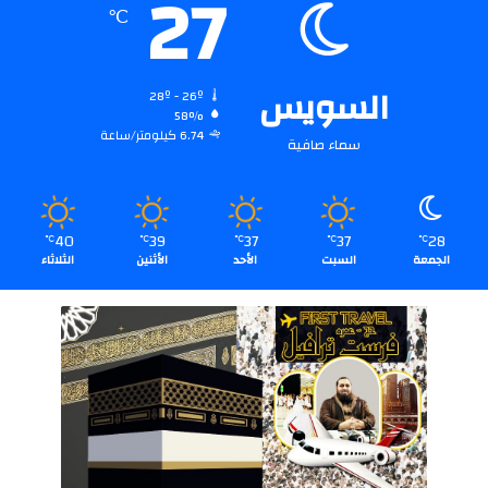
27
℃
السويس
28º - 26º
58%
6.74 كيلومتر/ساعة
سماء صافية
40
39
37
37
28
℃
℃
℃
℃
℃
الجمعة
السبت
الأحد
الأثنين
الثلاثاء