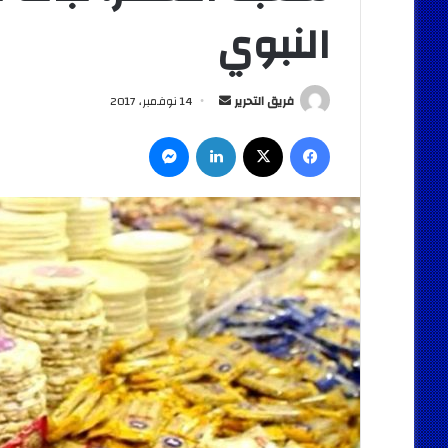
النبوي
أرسل
فريق التحرير
14 نوفمبر، 2017
بريدا
فيسبوك
‫X
لينكدإن
ماسنجر
إلكترونيا