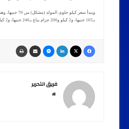
بـ165 جنيها، و2 كيلو و200 جرام يباع بـ240 جنيها، و2 كيلو و700 جرام بـ310 جنيهات، و3 كيلو بـ400 جنيه.
فيسبوك
‫X
لينكدإن
ماسنجر
مشاركة عبر البريد
طباعة
فريق التحرير
موقع
الويب