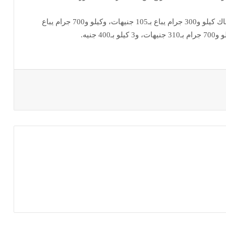
ويبدأ سعر كيلو حلوى المولد (مشكل) من 70 جنيها، وهناك كيلو و300 جرام يباع بـ105 جنيهات، وكيلو و700 جرام يباع