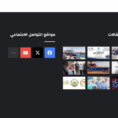
الات
مواقع التواصل الاجتماعي
‫X
فيسبوك
‫YouTube
نلض