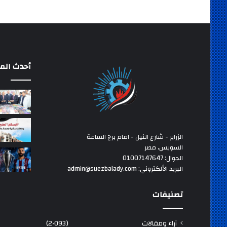
أحدث المق
الزراير - شارع النيل - امام برج الساعة
السويس، مصر
الجوال: 01007147647
البريد الألكتروني: admin@suezbalady.com
تصنيفات
آراء ومقالات
(2٬093)