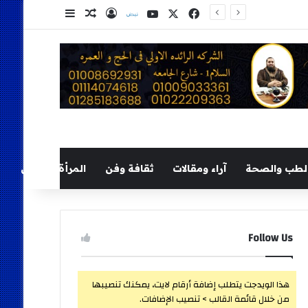
‫X
فيسبوك
‫YouTube
نلض
تسجيل الدخول
مقال عشوائي
إضافة عمود ج
لطب والصحة
آراء ومقالات
ثقافة وفن
المرأة والطفل
Follow Us
هذا الويدجت يتطلب إضافة أرقام لايت، يمكنك تنصيبها
من خلال قائمة القالب > تنصيب الإضافات.