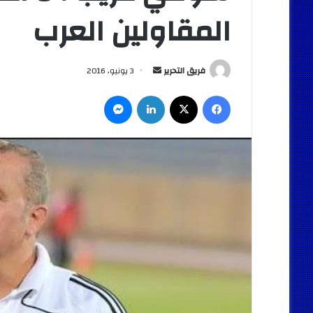
المقاولين العرب
أرسل
فريق التحرير
3 يونيو، 2016
بريدا
فيسبوك
‫X
لينكدإن
ماسنجر
إلكترونيا