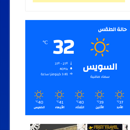
حالة الطقس
32
℃
السويس
37º - 27º
40%
3.81 كيلومتر/ساعة
سماء صافية
40
41
40
39
37
℃
℃
℃
℃
℃
الأحد
الأثنين
الثلاثاء
الأربعاء
الخميس