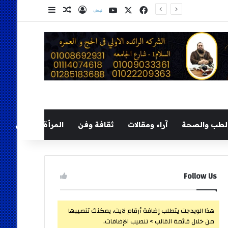
‫X
فيسبوك
‫YouTube
نلض
تسجيل الدخول
مقال عشوائي
إضافة عمود ج
لطب والصحة
آراء ومقالات
ثقافة وفن
المرأة والطفل
Follow Us
هذا الويدجت يتطلب إضافة أرقام لايت، يمكنك تنصيبها
من خلال قائمة القالب > تنصيب الإضافات.