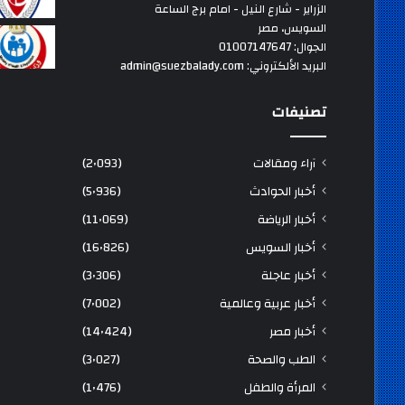
الزراير - شارع النيل - امام برج الساعة
السويس، مصر
الجوال: 01007147647
البريد الألكتروني: admin@suezbalady.com
تصنيفات
آراء ومقالات
(2٬093)
أخبار الحوادث
(5٬936)
أخبار الرياضة
(11٬069)
أخبار السويس
(16٬826)
أخبار عاجلة
(3٬306)
أخبار عربية وعالمية
(7٬002)
أخبار مصر
(14٬424)
الطب والصحة
(3٬027)
المرأة والطفل
(1٬476)