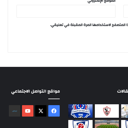
الموقع الإلكتروني
ا المتصفح لاستخدامها المرة المقبلة في تعليقي.
الات
مواقع التواصل الاجتماعي
‫X
فيسبوك
‫YouTube
نلض