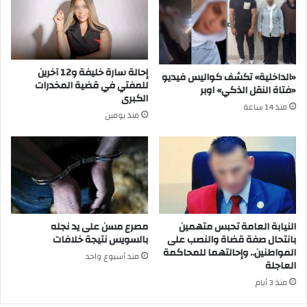
إحالة سارة خليفة و12 آخرين
«الداخلية» تكشف كواليس فيديو
للمفتي في قضية المخدرات
«فتاة النقل الذكي» اوبر
الكبرى
منذ 14 ساعة
منذ يومين
النيابة العامة تحبس متهمين
مصرع مسن على يد نجله
بانتحال صفة قضاة والنصب على
بالسويس نتيجة خلافات
المواطنين.. وإحالتهما للمحاكمة
منذ أسبوع واحد
العاجلة
منذ 3 أيام