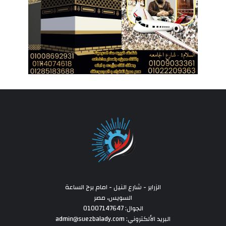
الزراير - شارع النيل - امام برج الساعة
السويس، مصر
الجوال: 01007147647
البريد الألكتروني: admin@suezbalady.com