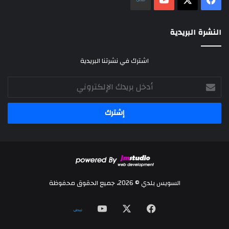
النشرة البريدية
اشترك في نشرتنا البريدية
أدخل
بريدك
الإلكتروني
السويس بلدي © 2026، جميع الحقوق محفوظة
‫X
فيسبوك
‫YouTube
نلض