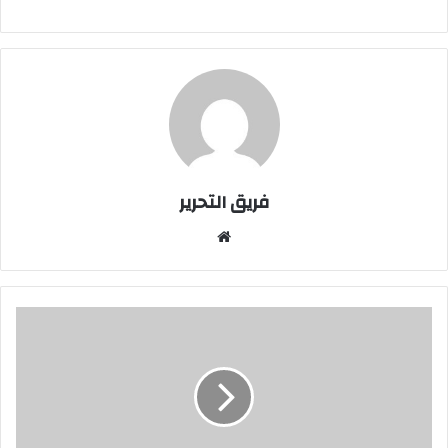
فريق التحرير
موقع
الويب
دراسة:
فنجان
شاي
ينشط
العقل
خلال
30