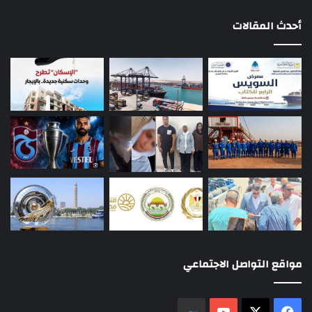
أحدث المقالات
مواقع التواصل الاجتماعي
‫X
فيسبوك
‫YouTube
نلض