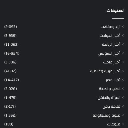
تصنيفات
آراء ومقالات
(2٬093)
أخبار الحوادث
(5٬936)
أخبار الرياضة
(11٬063)
أخبار السويس
(16٬824)
أخبار عاجلة
(3٬306)
أخبار عربية وعالمية
(7٬002)
أخبار مصر
(14٬417)
الطب والصحة
(3٬026)
المرأة والطفل
(1٬476)
ثقافة وفن
(2٬177)
علوم وتكنولوجيا
(1٬362)
منوعات
(189)