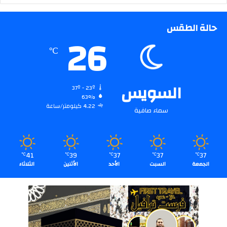
حالة الطقس
26
℃
السويس
37º - 23º
63%
4.22 كيلومتر/ساعة
سماء صافية
41
39
37
37
37
℃
℃
℃
℃
℃
الجمعة
السبت
الأحد
الأثنين
الثلاثاء