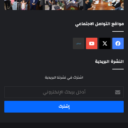
مواقع التواصل الاجتماعي
‫X
فيسبوك
‫YouTube
نلض
النشرة البريدية
اشترك في نشرتنا البريدية
أدخل
بريدك
الإلكتروني