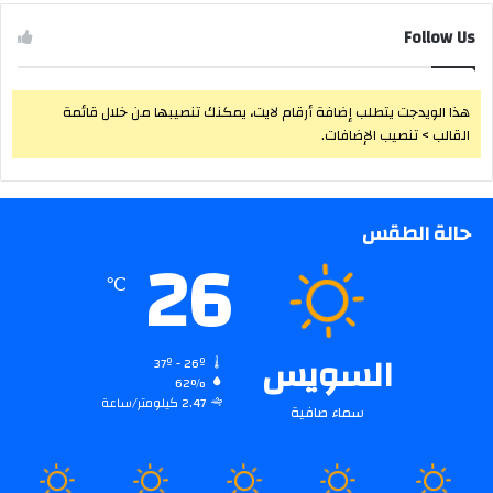
Follow Us
هذا الويدجت يتطلب إضافة أرقام لايت، يمكنك تنصيبها من خلال قائمة
القالب > تنصيب الإضافات.
حالة الطقس
26
℃
السويس
37º - 26º
62%
2.47 كيلومتر/ساعة
سماء صافية