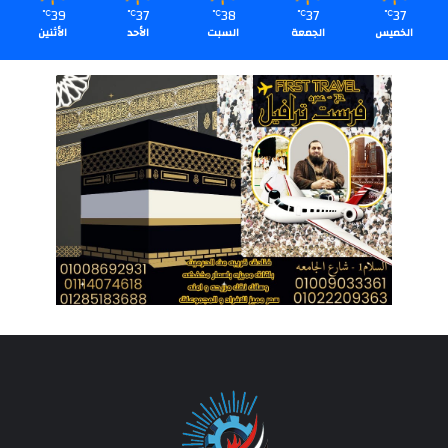
39
37
38
37
37
℃
℃
℃
℃
℃
الخميس
الجمعة
السبت
الأحد
الأثنين