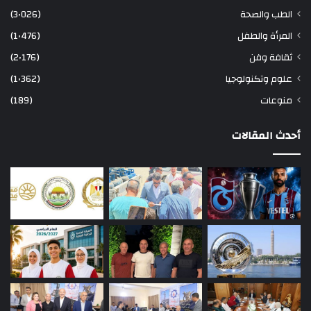
الطب والصحة
(3٬026)
المرأة والطفل
(1٬476)
ثقافة وفن
(2٬176)
علوم وتكنولوجيا
(1٬362)
منوعات
(189)
أحدث المقالات