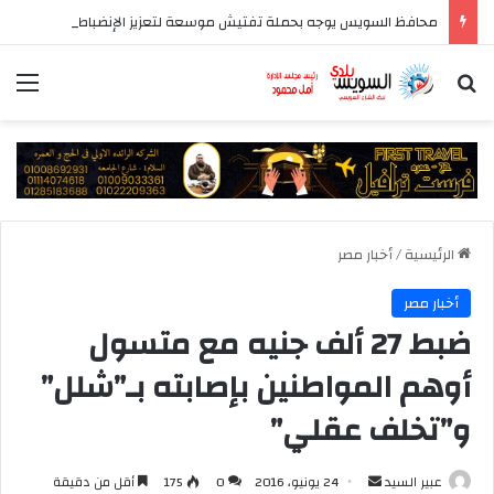
محافظ السويس يوجه بحملة تفتيش موسعة لتعزيز الإنضباط وتحسين مستوى الخدمات بأحياء المحافظة
بحث عن
الق
الرئيسية
/
أخبار مصر
أخبار مصر
ضبط 27 ألف جنيه مع متسول
أوهم المواطنين بإصابته بـ”شلل”
و”تخلف عقلي”
أرسل
عبير السيد
24 يونيو، 2016
0
175
أقل من دقيقة