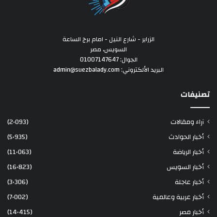
الزراير - شارع النيل - امام برج الساعة
السويس، مصر
الجوال: 01007147647
البريد الألكتروني: admin@suezbalady.com
تصنيفات
آراء ومقالات
(2٬093)
أخبار الحوادث
(5٬935)
أخبار الرياضة
(11٬063)
أخبار السويس
(16٬823)
أخبار عاجلة
(3٬306)
أخبار عربية وعالمية
(7٬002)
أخبار مصر
(14٬415)