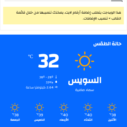
هذا الويدجت يتطلب إضافة أرقام لايت، يمكنك تنصيبها من خلال قائمة
القالب > تنصيب الإضافات.
حالة الطقس
32
℃
السويس
38º - 28º
33%
2.64 كيلومتر/ساعة
سماء صافية
38
39
40
40
38
℃
℃
℃
℃
℃
الأثنين
الثلاثاء
الأربعاء
الخميس
الجمعة