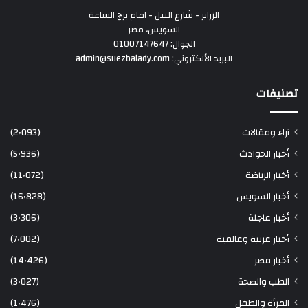
الزراير - شارع النيل - امام برج الساعة
السويس، مصر
الجوال: 01007147647
البريد الألكتروني: admin@suezbalady.com
تصنيفات
آراء ومقالات
(2٬093)
أخبار الحوادث
(5٬936)
أخبار الرياضة
(11٬072)
أخبار السويس
(16٬828)
أخبار عاجلة
(3٬306)
أخبار عربية وعالمية
(7٬002)
أخبار مصر
(14٬426)
الطب والصحة
(3٬027)
المرأة والطفل
(1٬476)