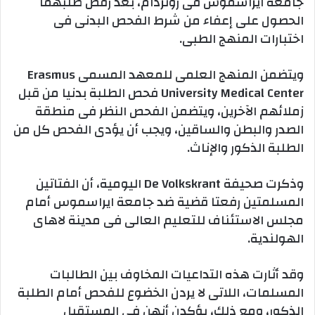
جامعة ايراسموس فى روتردام، بعد رفض طلبهما
الحصول على إعفاء من شرط الفحص البدنى فى
اختبارات المنهج الطبى.
ويتضمن المنهج العلمى للمعهد المسمى Erasmus
University Medical Center فحص الطلبة بدنيا من قبل
زملائهم الآخرين، ويتضمن الفحص النظر فى منطقة
الصدر والبطن والساقين، ويجب أن يؤدى الفحص كل من
الطلبة الذكور والإناث.
وذكرت صحيفة De Volkskrant اليومية، أن الفتاتين
المسلمتين رفعتا قضية ضد جامعة ايراسموس أمام
مجلس الاستئناف للتعليم العالى فى مدينة لاهاى
الهولندية.
وقد أثارت هذه التداعيات المخاوف بين الطالبات
المسلمات، اللاتى لا يردن الخضوع للفحص أمام الطلبة
الذكور، ومع ذلك، يؤكدن أنهن فى المستقبل