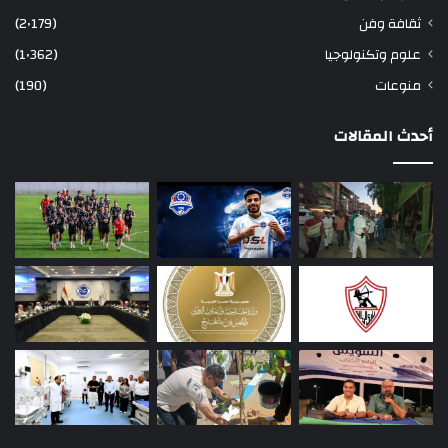
ثقافة وفن
(2٬179)
علوم وتكنولوجيا
(1٬362)
منوعات
(190)
أحدث المقالات