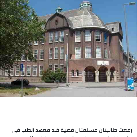
رفعت طالبتان مسلمتان قضية ضد معهد الطب فى