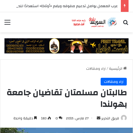
عرب المعمل يواصل تدعيم صفوفه ويضم «أوتاكا» استعدادًا للموسم الجديد
بحث عن
الق
الرئيسية
/
آراء ومقالات
آراء ومقالات
طالبتان مسلمتان تقاضيان جامعة
بهولندا
أرسل
فريق التحرير
27 مارس، 2015
0
183
دقيقة واحدة
بريدا
إلكترونيا