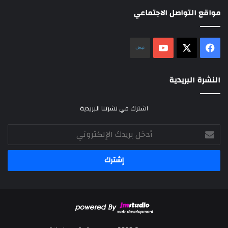
مواقع التواصل الاجتماعي
‫X
فيسبوك
‫YouTube
نلض
النشرة البريدية
اشترك في نشرتنا البريدية
أدخل
بريدك
الإلكتروني