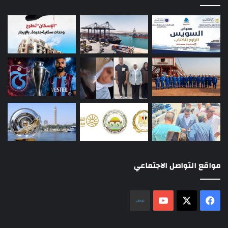
مواقع التواصل الاجتماعي
‫X
فيسبوك
‫YouTube
نلض