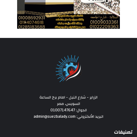
الزراير - شارع النيل - امام برج الساعة
السويس، مصر
الجوال: 01007147647
البريد الألكتروني: admin@suezbalady.com
تصنيفات