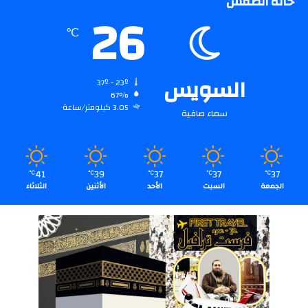
حالة الطقس
26
℃
السويس
37º - 23º
67%
3.05 كيلومتر/ساعة
سماء صافية
41
39
37
37
37
℃
℃
℃
℃
℃
الجمعة
السبت
الأحد
الأثنين
الثلاثاء