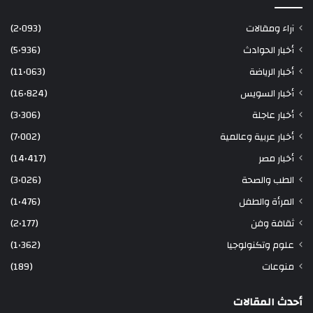
آراء ومقالات
(2٬093)
أخبار الحوادث
(5٬936)
أخبار الرياضة
(11٬063)
أخبار السويس
(16٬824)
أخبار عاجلة
(3٬306)
أخبار عربية وعالمية
(7٬002)
أخبار مصر
(14٬417)
الطب والصحة
(3٬026)
المرأة والطفل
(1٬476)
ثقافة وفن
(2٬177)
علوم وتكنولوجيا
(1٬362)
منوعات
(189)
أحدث المقالات