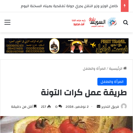
كامل الوزير وزير النقل يجري جولة تفقدية بميناء السخنة اليوم
بحث عن
الق
الرئيسية
/
المرأة والطفل
المرأة والطفل
طريقة عمل كرات التونة
أرسل
فريق التحرير
2 نوفمبر، 2016
0
217
أقل من دقيقة
بريدا
إلكترونيا