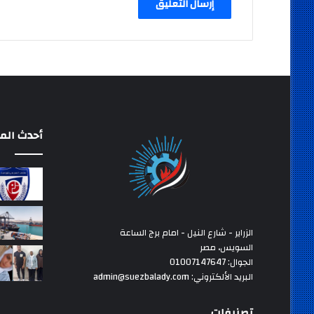
أحدث المق
الزراير - شارع النيل - امام برج الساعة
السويس، مصر
الجوال: 01007147647
البريد الألكتروني: admin@suezbalady.com
تصنيفات