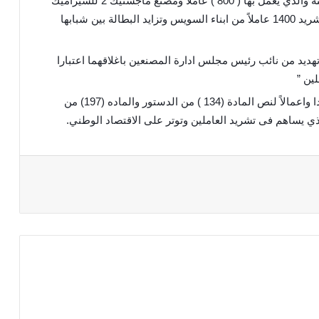
بالسويس الاول مصنع العالمية للسيرامين بالعين السخنة والذي يعمل بها ( 800 ) عاملاً ومصنع ماجستيك 2 للسيراميك
بمنطقة الادبية والذي يعمل بها (600 ) عاملاً مما يعني تشريد 1400 عاملاً من ابناء السويس وتزايد البطالة بين شبابها
 تهديد من نائب رئيس مجلس ادارة المصنعين باغلاقهما اعتبارا
لين ”
وأضاف النائب أنه يطالب باستدعاء وزير البترول استنادا واعمالاً لنص المادة (134 ) من الدستور والماده (197) من
لذي يساهم فى تشريد العاملين وتوتر على الاقتصاد الوطني.