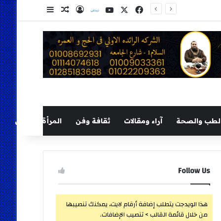
‫X
فيسبوك
‫YouTube
نلض
تسجيل الدخول
مقال عشوائي
إضافة عمود ج
لطب والصحة
آراء ومقالات
ثقافة وفن
المرأة والطفل
Follow Us
هذا الويدجت يتطلب إضافة أرقام لايت، يمكنك تنصيبها
من خلال قائمة القالب > تنصيب الإضافات.