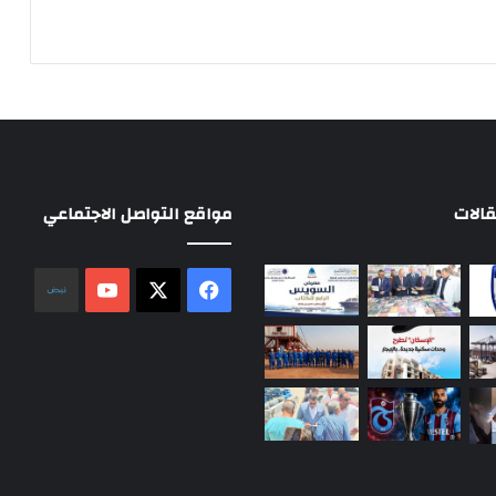
الات
مواقع التواصل الاجتماعي
‫X
فيسبوك
‫YouTube
نلض