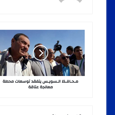
مـحـافـظ
الـسويـس
يتفقد
توسعات
محطة
معالجة
عتاقة
مـحـافـظ الـسويـس يتفقد توسعات محطة
معالجة عتاقة