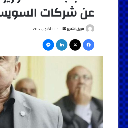
عن شركات السوي
أرسل
فريق التحرير
31 أكتوبر، 2017
بريدا
فيسبوك
‫X
لينكدإن
ماسنجر
إلكترونيا