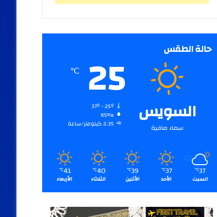
حالة الطقس
25
℃
السويس
37º - 25º
65%
2.35 كيلومتر/ساعة
سماء صافية
41
40
39
37
37
℃
℃
℃
℃
℃
السبت
الأحد
الأثنين
الثلاثاء
الأربعاء