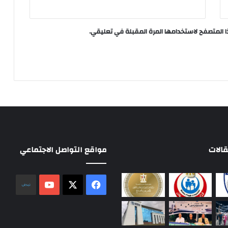
ا المتصفح لاستخدامها المرة المقبلة في تعليقي.
الات
مواقع التواصل الاجتماعي
‫X
فيسبوك
‫YouTube
نلض