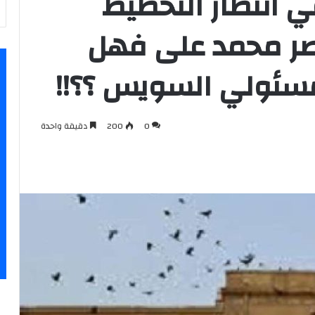
 انتظار التخطيط
صر محمد على فهل
سئولي السويس ؟؟!!
0
200
دقيقة واحدة