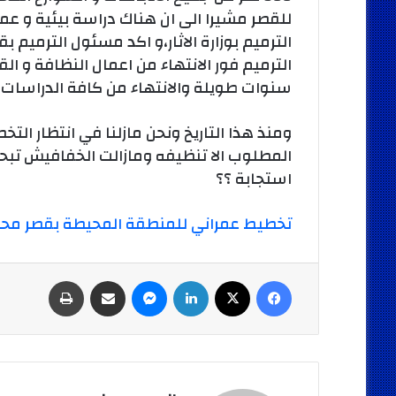
للقصر مشيرا الى ان هناك دراسة بيئية و عم
الترميم بوزارة الاثار،و اكد مسئول الترميم ب
الترميم فور الانتهاء من اعمال النظافة و 
سنوات طويلة والانتهاء من كافة الدراسات ال
ومنذ هذا التاريخ ونحن مازلنا في انتظار الت
المطلوب الا تنظيفه ومازالت الخفافيش تبحث
استجابة ؟؟
تخطيط عمراني للمنطقة المحيطة بقصر محمد
فيسبوك
‫X
لينكدإن
ماسنجر
مشاركة عبر البريد
طباعة