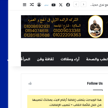
‫X
فيسبوك
‫YouTube
نلض
تسجيل الدخول
مقال عشوائي
إضافة عمود ج
الصحة تعلن فحص أكثر من 10 ملايين طفل ضمن مبادرة رئيس الجمهورية للكشف المبكر وعلاج فقدان السمع لدى حديثي الولادة
لطب والصحة
آراء ومقالات
ثقافة وفن
المرأة والطفل
Follow Us
هذا الويدجت يتطلب إضافة أرقام لايت، يمكنك تنصيبها
من خلال قائمة القالب > تنصيب الإضافات.