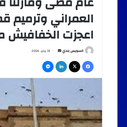
عام مضى ومازلنا في
العمراني وترميم ق
اعجزت الخفافيش م
أرسل
السويس بلدي
31 يناير، 2016
بريدا
فيسبوك
‫X
لينكدإن
ماسنجر
إلكترونيا