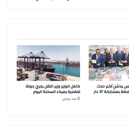
وايقاف
الانشطة
وتجمع
الالتراس
بالنادي
س يدشن أكبر حدث
كامل الوزير وزير النقل يجري جولة
ثقافى بالمحافظة بمشاركة 37 دار
تفقدية بميناء السخنة اليوم
منذ يومين