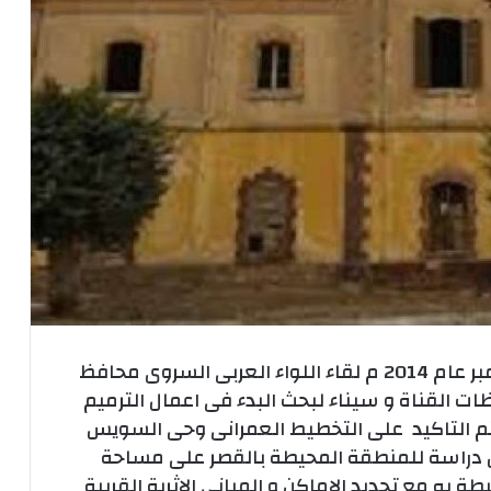
كنا قد نشرنا في الثامن والعشرين من ديسمبر عام 2014 م لقاء اللواء العربى السروى محافظ
ت القناة و سيناء لبحث البدء فى اعمال الترميم
م التاكيد على التخطيط العمرانى وحى السويس
ل دراسة للمنطقة المحيطة بالقصر على مساحة
يطة به مع تحديد الاماكن و المبانى الاثرية القريبة