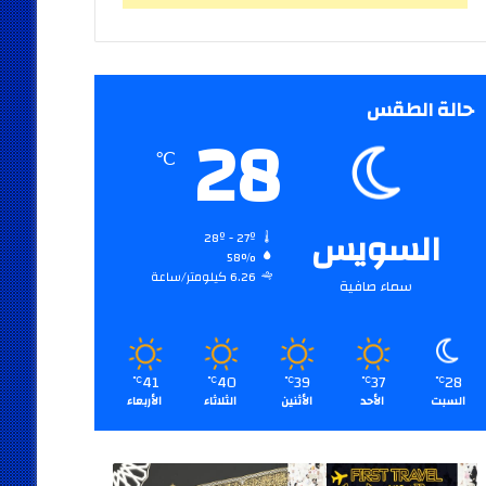
حالة الطقس
28
℃
السويس
28º - 27º
58%
6.26 كيلومتر/ساعة
سماء صافية
41
40
39
37
28
℃
℃
℃
℃
℃
السبت
الأحد
الأثنين
الثلاثاء
الأربعاء