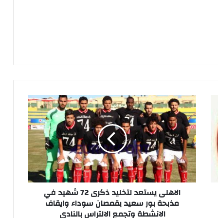
الاهلى
يستعد
لتخليد
ذكرى
72
شهيد
في
مذبحة
بور
سعيد
الاهلى يستعد لتخليد ذكرى 72 شهيد في
بقمصان
مذبحة بور سعيد بقمصان سوداء وايقاف
سوداء
الانشطة وتجمع الالتراس بالنادي