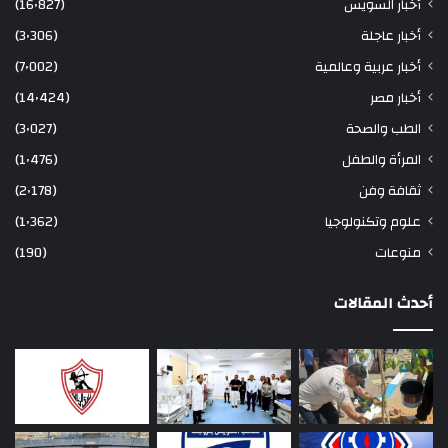
أخبار السويس
(16٬827)
أخبار عاجلة
(3٬306)
أخبار عربية وعالمية
(7٬002)
أخبار مصر
(14٬424)
الطب والصحة
(3٬027)
المرأة والطفل
(1٬476)
ثقافة وفن
(2٬178)
علوم وتكنولوجيا
(1٬362)
منوعات
(190)
أحدث المقالات