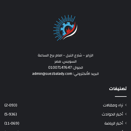
الزراير - شارع النيل - امام برج الساعة
السويس، مصر
الجوال: 01007147647
البريد الألكتروني: admin@suezbalady.com
تصنيفات
آراء ومقالات
(2٬093)
أخبار الحوادث
(5٬936)
أخبار الرياضة
(11٬069)