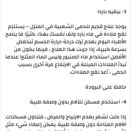
3- يبقيه باردا
يوجد علاج قديم للحمى الشعبية في المنزل – يستلزم
نقع ملاءة في ماء بارد ولف نفسك بهذا، كثيرًا ما ينصح
الأطباء اليوم بعدم ترك درجة حرارة الجسم تنخفض
بسرعة كبيرة، إذا جربت هذا العلاج ، فربما يكون من
الأفضل استخدام ماء الصنبور وليس الماء المثلج! عندما
تبدأ الملاءات المبللة في الارتفاع مرة أخرى بسبب
الحمى ، أعد نقع الملاءات.
حافظ على البرودة
4- استخدم مسكن للآلام بدون وصفة طبية
إذا كنت تشعر بعدم الارتياح والمرض ، فتناول مسكنات
الآلام المتاحة دون وصفة طبية. يمكن إعطاء شيء مثل