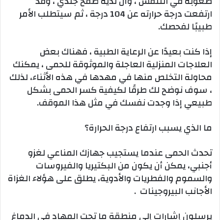
صعوبة في التنفس ، وأن لديه طفح جلدي ، وقد
ارتفعت درجة حرارته عن 104 درجة ، ثم سيتطلب الأمر
طبيبًا لفحصك.
إذا كنت بعيدًا عن الرعاية الطبية ، فهناك بعض
العلاجات المنزلية العاجلة والموثوقة للحمى ، يمكنك
محاولة التخلص منها في مهدها في هذه الأثناء، لذلك
، سوف نوضح لك طرقًا لكيفية كسر الحمى بشكل
طبيعي إذا وجدت نفسك في مثل هذا الموقف.
ما الذي يسبب ارتفاع درجة الحرارة؟
تحدث الحمى عندما يستجيب جهازك المناعي لغزو
أجنبي، يمكن أن يكون من البكتيريا والفيروسات
والسموم والفطريات والأدوية، يطلق على هؤلاء الغزاة
الأجانب البيروجينات .
يرسلون إشارات إلى منطقة ما تحت المهاد في الدماغ