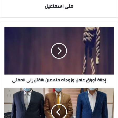
منى اسماعيل
إحالة
أوراق
عامل
وزوجته
متهمين
بالقتل
إلى
المفتي
إحالة أوراق عامل وزوجته متهمين بالقتل إلى المفتي
ثقافةالسويس
والتربية
والتعليم
يتفقان
علي