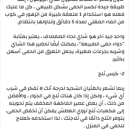
طريقة جيدة لكسر الحمى بشكل طبيعي ، كل ما عليك
فعله هو استخدام 1 ملعقة كبيرة من الزهور في كوب
من الماء المغلي لمدة 5 دقائق وتناولها بانتظام.
واحد جيد آخر هو شاي لحاء الصفصاف ، يعتبر بمثابة
“دواء حمى الطبيعة”، يمكنك أيضًا تحضير هذا الشاي
وشربه بجرعات صغيرة، يجعل التعرق من الحمى أسهل
بكثير.
2- كيس ثلج
ربما تشعر بالغثيان الشديد لدرجة أنك لا تفكر في شرب
أي شيء ، ولكن إذا كان هناك ثلج في الجوار ، والأفضل
من ذلك ، أن بعض عصير الفاكهة المخفف يتم تحويله
إلى مكعبات ثلج تروي العطش يمكن أن تخفض الحمى،
يتوفر الثلج دائمًا في ثلاجتك ، لذا استخدمه كعلاج
للحمى في المنزل .