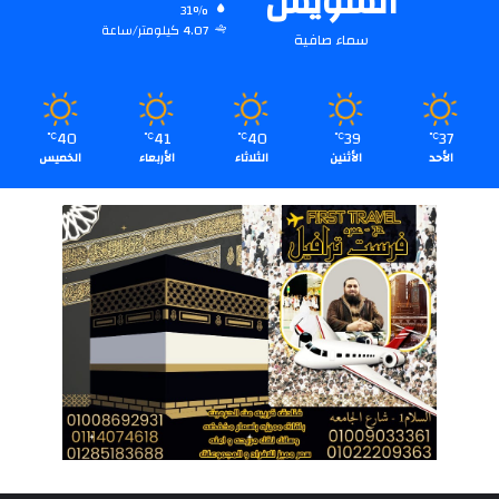
السويس
31%
4.07 كيلومتر/ساعة
سماء صافية
40
41
40
39
37
℃
℃
℃
℃
℃
الأحد
الأثنين
الثلاثاء
الأربعاء
الخميس