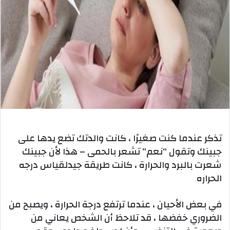
تذكر عندما كنت صغيرًا ، كانت والدتك تضع يدها على
جبينك وتقول “نعم” تشعر بالحمى – هذا لأن جبينك
شعرت بالبرد والحرارة ، كانت طريقة جيدلقياس درجه
الحراره
في بعض الأحيان ، عندما ترتفع درجة الحرارة ، ويصبح من
الضروري خفضها ، قد تلاحظ أن الشخص يعاني من