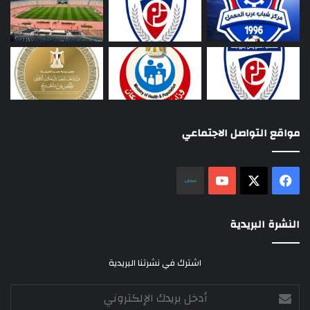
مواقع التواصل الاجتماعي
‫X
فيسبوك
‫YouTube
نلض
النشرة البريدية
اشترك في نشرتنا البريدية
أدخل
بريدك