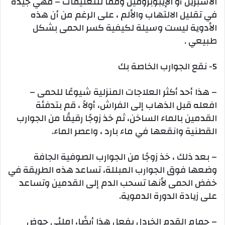
الأسبرين أو الإيبوبروفين وفقًا للتعليمات – فهي جيدة
في تقليل الالتهاب والألم ، على الرغم من أن هذه
الأدوية ليست وسيلة لكيفية كسر الحمى بشكل
طبيعي .
5- نقع الجوارب الخاصة بك
– هذا أحد أكثر العلاجات المنزلية شيوعًا للحمى –
افعله قبل الذهاب إلى الفراش، أولاً ، قم بتدفئة
القدمين بالماء الساخن، ثم خذ زوجًا رقيقًا من الجوارب
القطنية وانقعها في ماء بارد ، واعصر الماء.
– بعد ذلك ، خذ زوجًا من الجوارب الصوفية الجافة
وضعها فوق الجوارب المبللة، تساعد هذه الطريقة في
خفض الحمى لأنها تسحب الدم إلى القدمين وتساعد
على زيادة الدورة الدموية.
– حمام القدم الخردل يفعل هذا أيضًا، املئي حوض