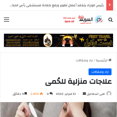
رئيس الوزراء يتفقد أعمال تطوير ورفع كفاءة مستشفى رأس الحكمة المركزي
بحث عن
الق
الرئيسية
/
آراء ومقالات
آراء ومقالات
علاجات منزلية للحُمى
أرسل
منى اسماعيل
13 فبراير، 2022
0
1٬900
4 دقائق
بريدا
إلكترونيا