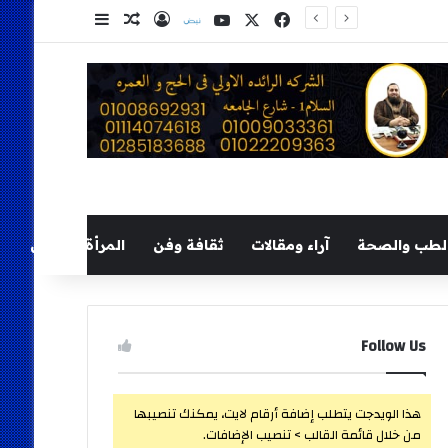
‫X
فيسبوك
‫YouTube
نلض
تسجيل الدخول
مقال عشوائي
إضافة عمود ج
لطب والصحة
آراء ومقالات
ثقافة وفن
المرأة والطفل
Follow Us
هذا الويدجت يتطلب إضافة أرقام لايت، يمكنك تنصيبها
من خلال قائمة القالب > تنصيب الإضافات.