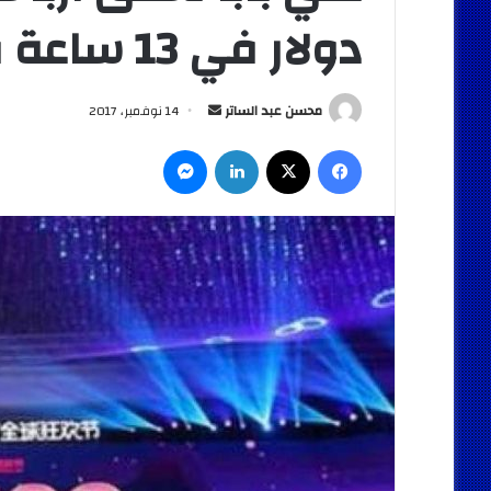
دولار في 13 ساعة فقط
أرسل
محسن عبد الساتر
14 نوفمبر، 2017
بريدا
فيسبوك
‫X
لينكدإن
ماسنجر
إلكترونيا