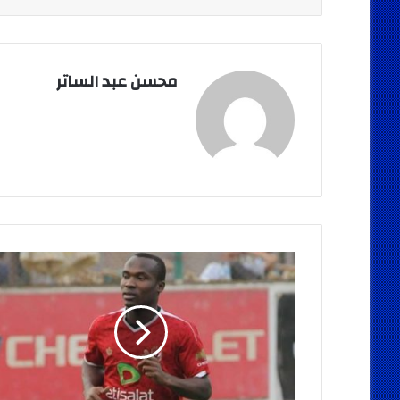
محسن عبد الساتر
المقاصة
:
فى
إنتظار
عودة
ابوريدة
وثروت
لحل