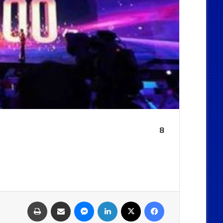
8
فيسبوك
‫X
لينكدإن
ماسنجر
مشاركة عبر البريد
طباعة