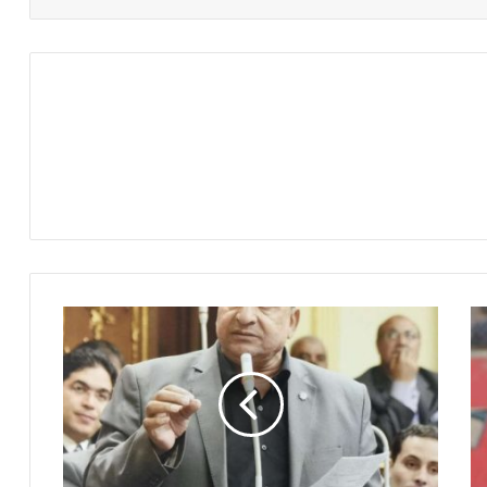
النائب
عبد
الحميد
كمال
يطالب
باستدعاء
وزير
الصحة