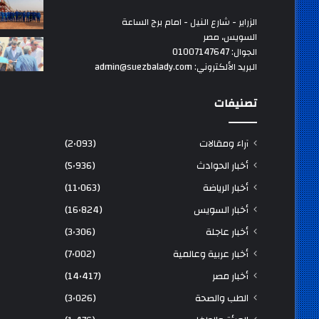
الزراير - شارع النيل - امام برج الساعة
السويس، مصر
الجوال: 01007147647
البريد الألكتروني: admin@suezbalady.com
تصنيفات
آراء ومقالات
(2٬093)
أخبار الحوادث
(5٬936)
أخبار الرياضة
(11٬063)
أخبار السويس
(16٬824)
أخبار عاجلة
(3٬306)
أخبار عربية وعالمية
(7٬002)
أخبار مصر
(14٬417)
الطب والصحة
(3٬026)