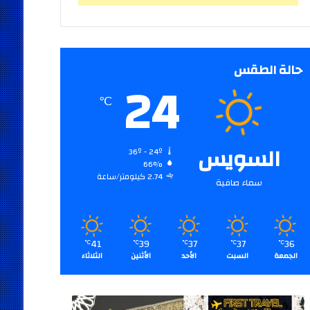
حالة الطقس
24
℃
السويس
36º - 24º
66%
2.74 كيلومتر/ساعة
سماء صافية
41
39
37
37
36
℃
℃
℃
℃
℃
الجمعة
السبت
الأحد
الأثنين
الثلاثاء