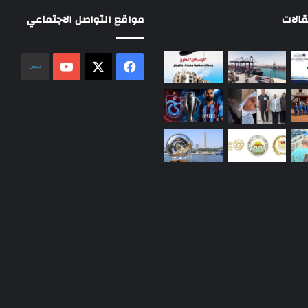
الات
مواقع التواصل الاجتماعي
‫X
فيسبوك
‫YouTube
نلض