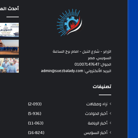
أحدث المق
الزراير - شارع النيل - امام برج الساعة
السويس، مصر
الجوال: 01007147647
البريد الألكتروني: admin@suezbalady.com
تصنيفات
آراء ومقالات
(2٬093)
أخبار الحوادث
(5٬936)
أخبار الرياضة
(11٬063)
أخبار السويس
(16٬824)