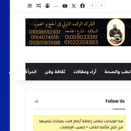
‫X
فيسبوك
‫YouTube
نلض
تسجيل الدخول
مقال عشوائي
إضافة عمود ج
لطب والصحة
آراء ومقالات
ثقافة وفن
المرأة والطفل
Follow Us
هذا الويدجت يتطلب إضافة أرقام لايت، يمكنك تنصيبها
من خلال قائمة القالب > تنصيب الإضافات.