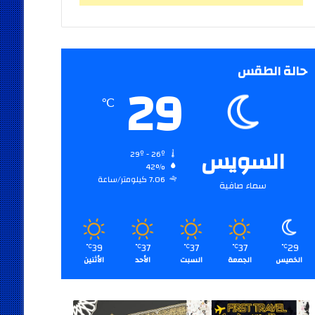
حالة الطقس
29
℃
السويس
29º - 26º
42%
7.06 كيلومتر/ساعة
سماء صافية
39
37
37
37
29
℃
℃
℃
℃
℃
الخميس
الجمعة
السبت
الأحد
الأثنين