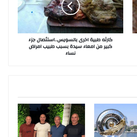
بالسويس..استئصال
جزء
كبير
من
امعاء
سيدة
بسبب
كارثه طبية اخرى بالسويس..استئصال جزء
طبيب
كبير من امعاء سيدة بسبب طبيب امراض
امراض
نساء
نساء