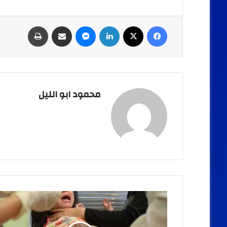
فيسبوك
‫X
لينكدإن
ماسنجر
مشاركة عبر البريد
طباعة
محمود ابو الليل
بالفيديو
مفتش
صحة