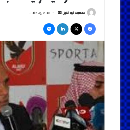
أرسل
محمود ابو الليل
30 مايو، 2016
بريدا
فيسبوك
‫X
لينكدإن
ماسنجر
إلكترونيا