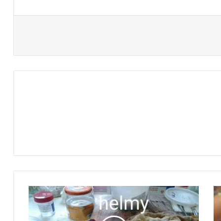
كارثه
طبية
اخرى