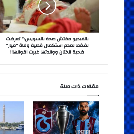
بالسويس:"
تعرضت
لضغط
لعدم
استكمال
قضية
وفاة
بالفيديو مفتش صحة بالسويس:" تعرضت
"ميار"
لضغط لعدم استكمال قضية وفاة "ميار"
ضحية
ضحية الختان ووالدتها غيرت اقوالها!!
الختان
ووالدتها
غيرت
اقوالها!!
مقالات ذات صلة