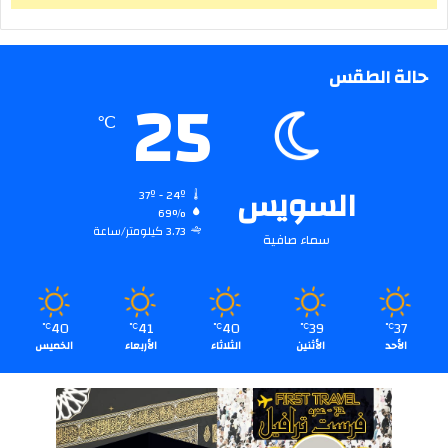
حالة الطقس
25
℃
السويس
37º - 24º
69%
3.73 كيلومتر/ساعة
سماء صافية
40
41
40
39
37
℃
℃
℃
℃
℃
الأحد
الأثنين
الثلاثاء
الأربعاء
الخميس