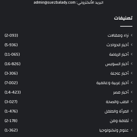
البريد الألكتروني: admin@suezbalady.com
تصنيفات
آراء ومقالات
(2٬093)
أخبار الحوادث
(5٬936)
أخبار الرياضة
(11٬065)
أخبار السويس
(16٬826)
أخبار عاجلة
(3٬306)
أخبار عربية وعالمية
(7٬002)
أخبار مصر
(14٬423)
الطب والصحة
(3٬027)
المرأة والطفل
(1٬476)
ثقافة وفن
(2٬178)
علوم وتكنولوجيا
(1٬362)