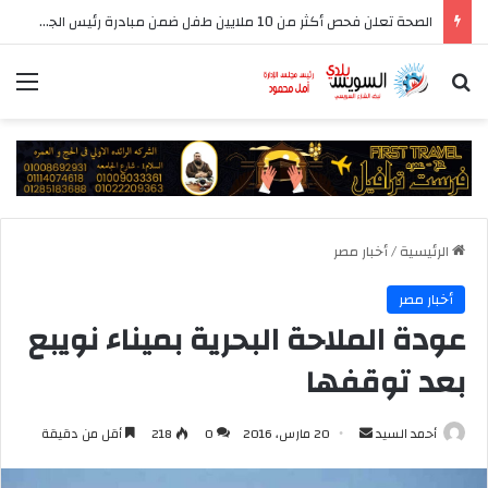
الصحة تعلن فحص أكثر من 10 ملايين طفل ضمن مبادرة رئيس الجمهورية للكشف المبكر وعلاج فقدان السمع لدى حديثي الولادة
بحث عن
الق
الرئيسية
/
أخبار مصر
أخبار مصر
عودة الملاحة البحرية بميناء نويبع
بعد توقفها
أرسل
أحمد السيد
20 مارس، 2016
0
218
أقل من دقيقة
بريدا
إلكترونيا