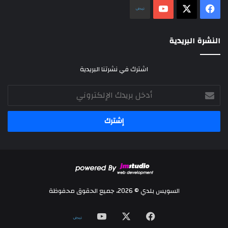
‫X
فيسبوك
‫YouTube
نلض
النشرة البريدية
اشترك في نشرتنا البريدية
أدخل
بريدك
الإلكتروني
السويس بلدي © 2026، جميع الحقوق محفوظة
‫X
فيسبوك
‫YouTube
نلض