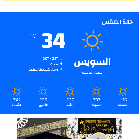
حالة الطقس
34
℃
السويس
36º - 25º
23%
3.34 كيلومتر/ساعة
سماء صافية
41
39
37
37
36
℃
℃
℃
℃
℃
الجمعة
السبت
الأحد
الأثنين
الثلاثاء