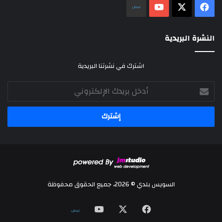
‫X
فيسبوك
‫YouTube
نلض
النشرة البريدية
اشترك في نشرتنا البريدية
أدخل
بريدك
الإلكتروني
السويس بلدي © 2026، جميع الحقوق محفوظة
‫X
فيسبوك
‫YouTube
نلض