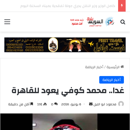
المركز الإعلامي لمجلس الوزراء يستعرض تفاصيل طرح وزارة الإسكان وحدات سكنية بنظام الإيجار
بحث عن
الق
الرئيسية
/
أخبار الرياضة
أخبار الرياضة
غدا.. محمد كوفي يعود للقاهرة
أرسل
محمود ابو الليل
6 يونيو، 2016
0
191
أقل من دقيقة
بريدا
إلكترونيا