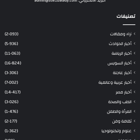
البريد الألكتروني: admin@suezbalady.com
تصنيفات
آراء ومقالات
(2٬093)
أخبار الحوادث
(5٬936)
أخبار الرياضة
(11٬063)
أخبار السويس
(16٬824)
أخبار عاجلة
(3٬306)
أخبار عربية وعالمية
(7٬002)
أخبار مصر
(14٬417)
الطب والصحة
(3٬026)
المرأة والطفل
(1٬476)
ثقافة وفن
(2٬177)
علوم وتكنولوجيا
(1٬362)