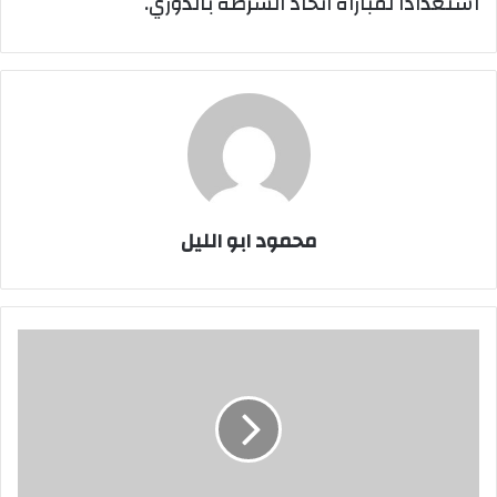
استعدادا لمباراة اتحاد الشرطة بالدوري.
محمود ابو الليل
الإسماعيلي
يدخل
في
معسكر
مغلق
استعدادا
لمواجهة