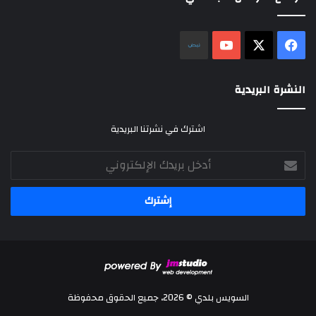
‫X
فيسبوك
‫YouTube
نلض
النشرة البريدية
اشترك في نشرتنا البريدية
أدخل
بريدك
الإلكتروني
السويس بلدي © 2026، جميع الحقوق محفوظة