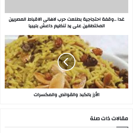
المصريين
المختطفين
على
غدا ..وقفة احتجاجية بطلعت حرب لاهالى الاقباط المصريين
يد
المختطفين على يد تنظيم داعش بليبيا
تنظيم
داعش
الأرز
بليبيا
بالكبد
والقوانص
والمكسرات
الأرز بالكبد والقوانص والمكسرات
مقالات ذات صلة