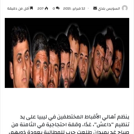
أرسل
السويس بلدي
12 فبراير، 2015
0
207
أقل من دقيقة
بريدا
إلكترونيا
ينظم أهالي الأقباط المختطفين في ليبيا على يد
تنظيم “داعش”، غدًا، وقفة احتجاجية في الثامنة من
صباح غد بميدان طلعت حرب للمطالبة بعودة ذويهم،