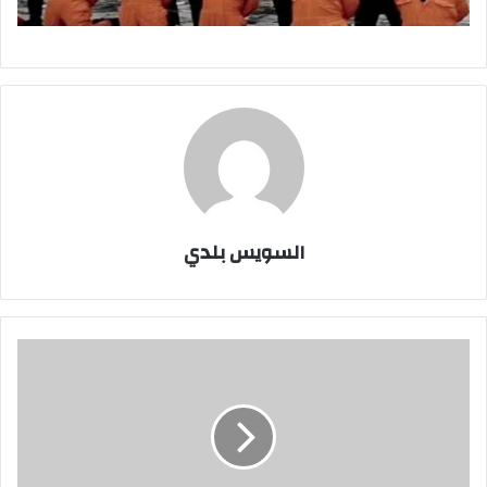
السويس بلدي
غدا
..وقفة
احتجاجية
بطلعت
حرب
لاهالى
الاقباط