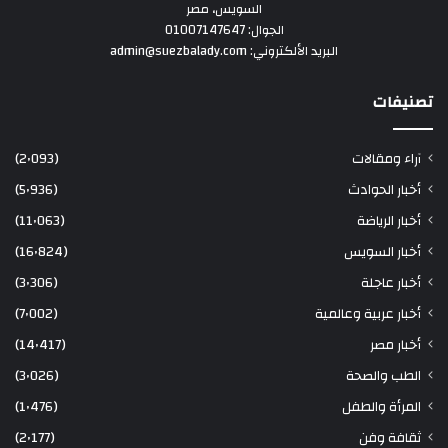
السويس، مصر
الجوال: 01007147647
البريد الألكتروني: admin@suezbalady.com
تصنيفات
آراء ومقالات
(2٬093)
أخبار الحوادث
(5٬936)
أخبار الرياضة
(11٬063)
أخبار السويس
(16٬824)
أخبار عاجلة
(3٬306)
أخبار عربية وعالمية
(7٬002)
أخبار مصر
(14٬417)
الطب والصحة
(3٬026)
المرأة والطفل
(1٬476)
ثقافة وفن
(2٬177)