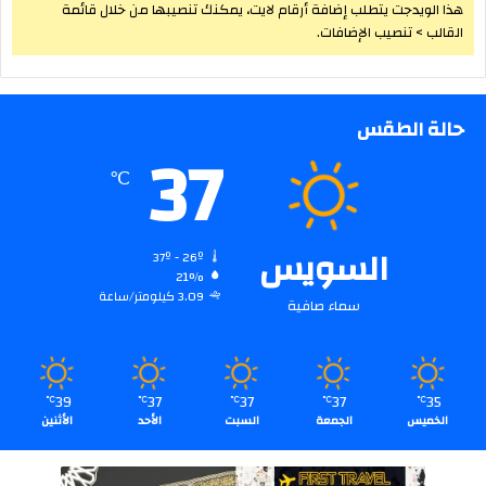
هذا الويدجت يتطلب إضافة أرقام لايت، يمكنك تنصيبها من خلال قائمة
القالب > تنصيب الإضافات.
حالة الطقس
37
℃
السويس
37º - 26º
21%
3.09 كيلومتر/ساعة
سماء صافية
39
37
37
37
35
℃
℃
℃
℃
℃
الخميس
الجمعة
السبت
الأحد
الأثنين