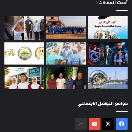
أحدث المقالات
مواقع التواصل الاجتماعي
‫X
فيسبوك
‫YouTube
نلض