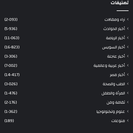
تصنيفات
آراء ومقالات
(2٬093)
أخبار الحوادث
(5٬936)
أخبار الرياضة
(11٬063)
أخبار السويس
(16٬823)
أخبار عاجلة
(3٬306)
أخبار عربية وعالمية
(7٬002)
أخبار مصر
(14٬417)
الطب والصحة
(3٬026)
المرأة والطفل
(1٬476)
ثقافة وفن
(2٬176)
علوم وتكنولوجيا
(1٬362)
منوعات
(189)