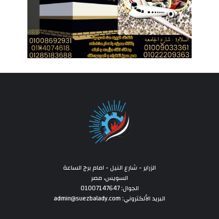
الزراير - شارع النيل - امام برج الساعة
السويس، مصر
الجوال: 01007147647
البريد الألكتروني: admin@suezbalady.com