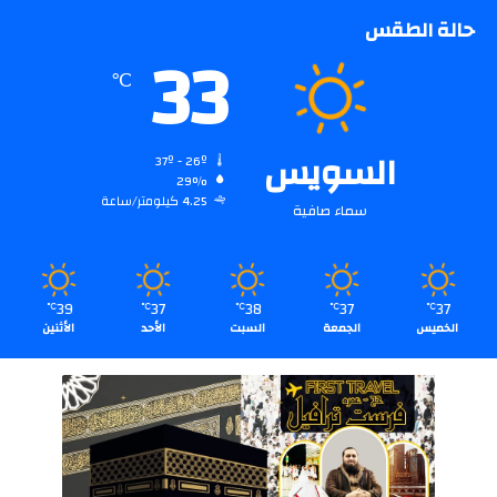
حالة الطقس
33
℃
السويس
37º - 26º
29%
4.25 كيلومتر/ساعة
سماء صافية
39
37
38
37
37
℃
℃
℃
℃
℃
الخميس
الجمعة
السبت
الأحد
الأثنين