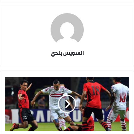
السويس بلدي
الزمالك
أول
الدوري
بعد
فوز
مستحق
على
حرس
الحدود