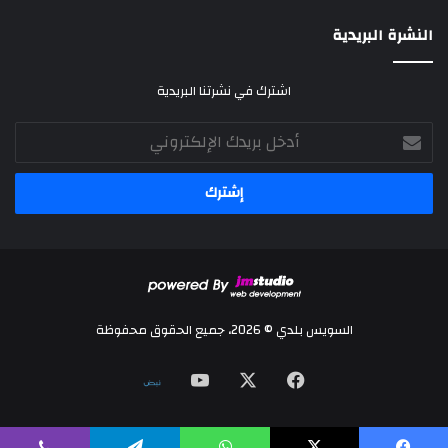
النشرة البريدية
اشترك في نشرتنا البريدية
أدخل
بريدك
الإلكتروني
السويس بلدي © 2026، جميع الحقوق محفوظة
‫X
فيسبوك
‫YouTube
نلض