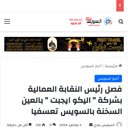
«الداخلية» تكشف كواليس فيديو «فتاة النقل الذكي» اوبر
بحث عن
الق
الرئيسية
/
أخبار السويس
أخبار السويس
فصل رئيس النقابة العمالية
بشركة ” اليكو ايجبت ” بالعين
السخنة بالسويس تعسفيا
أرسل
السويس بلدي
5 نوفمبر، 2014
0
231
أقل من دقيقة