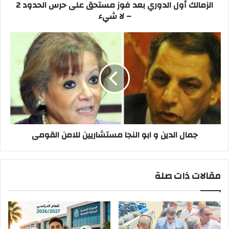
2
الزمالك أول الدوري بعد فوز مستحق على حرس الحدود 2
–
– لا شيء
لا
شيء
جمال
الدين
و
ابو
النجا
مستشاريين
للامن
القومى
جمال الدين و ابو النجا مستشاريين للامن القومى
مقالات ذات صلة